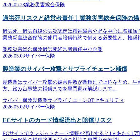
2026.05.28
業務災害総合保険
過労死リスクと経営者責任｜業務災害総合保険の備
過労死・過労自殺の労災認定は精神障害分野を中心に増加傾向
業務災害総合保険の使用者賠償特約で備える必要性と、推奨補
業務災害総合保険
過労死
経営者責任
中小企業
2026.05.03
サイバー保険
製造業のサイバー攻撃とサプライチェーン補償
製造業はサイバー攻撃の被害件数が業種別で上位を占め、生産
方、踏み台事故の補償までを専門家が解説します。
サイバー保険
製造業
サプライチェーン
OTセキュリティ
2026.05.02
サイバー保険
ECサイトのカード情報流出と賠償リスク
ECサイトでクレジットカード情報が流出すると1人あたり1
イバー保険の補償範囲と平時の対策を専門家が解説します。