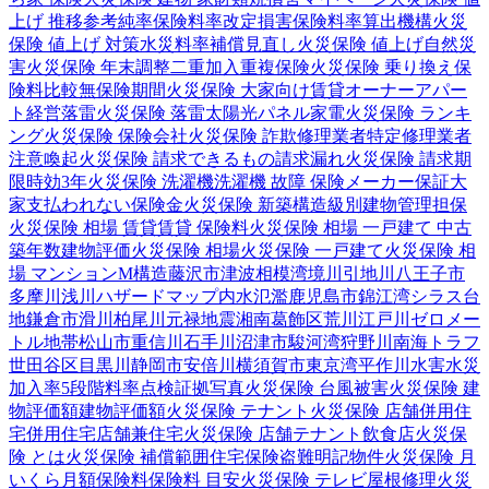
上げ 推移
参考純率
保険料率改定
損害保険料率算出機構
火災
保険 値上げ 対策
水災料率
補償見直し
火災保険 値上げ
自然災
害
火災保険 年末調整
二重加入
重複保険
火災保険 乗り換え
保
険料比較
無保険期間
火災保険 大家向け
賃貸オーナー
アパー
ト経営
落雷
火災保険 落雷
太陽光パネル
家電
火災保険 ランキ
ング
火災保険 保険会社
火災保険 詐欺
修理業者
特定修理業者
注意喚起
火災保険 請求できるもの
請求漏れ
火災保険 請求期
限
時効
3年
火災保険 洗濯機
洗濯機 故障 保険
メーカー保証
大
家
支払われない
保険金
火災保険 新築
構造級別
建物管理
担保
火災保険 相場 賃貸
賃貸 保険料
火災保険 相場 一戸建て 中古
築年数
建物評価
火災保険 相場
火災保険 一戸建て
火災保険 相
場 マンション
M構造
藤沢市
津波
相模湾
境川
引地川
八王子市
多摩川
浅川
ハザードマップ
内水氾濫
鹿児島市
錦江湾
シラス台
地
鎌倉市
滑川
柏尾川
元禄地震
湘南
葛飾区
荒川
江戸川
ゼロメー
トル地帯
松山市
重信川
石手川
沼津市
駿河湾
狩野川
南海トラフ
世田谷区
目黒川
静岡市
安倍川
横須賀市
東京湾
平作川
水害
水災
加入率
5段階料率
点検
証拠写真
火災保険 台風被害
火災保険 建
物評価額
建物評価額
火災保険 テナント
火災保険 店舗併用住
宅
併用住宅
店舗兼住宅
火災保険 店舗
テナント
飲食店
火災保
険 とは
火災保険 補償範囲
住宅保険
盗難
明記物件
火災保険 月
いくら
月額保険料
保険料 目安
火災保険 テレビ
屋根修理
火災