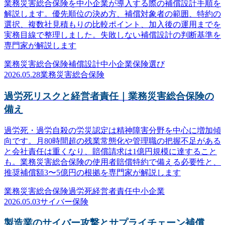
業務災害総合保険を中小企業が導入する際の補償設計手順を
解説します。優先順位の決め方、補償対象者の範囲、特約の
選択、複数社見積もりの比較ポイント、加入後の運用までを
実務目線で整理しました。失敗しない補償設計の判断基準を
専門家が解説します
業務災害総合保険
補償設計
中小企業
保険選び
2026.05.28
業務災害総合保険
過労死リスクと経営者責任｜業務災害総合保険の
備え
過労死・過労自殺の労災認定は精神障害分野を中心に増加傾
向です。月80時間超の残業常態化や管理職の把握不足がある
と会社責任は重くなり、賠償請求は1億円規模に達すること
も。業務災害総合保険の使用者賠償特約で備える必要性と、
推奨補償額3〜5億円の根拠を専門家が解説します
業務災害総合保険
過労死
経営者責任
中小企業
2026.05.03
サイバー保険
製造業のサイバー攻撃とサプライチェーン補償