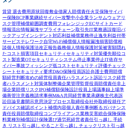
賃貸 退去費用
原状回復
敷金
借家人賠償責任
火災保険
サイバ
ー保険
BCP
事業継続
サイバー攻撃
中小企業
ランサムウェア
リ
スク管理
補償範囲
調査費用
フォレンジック
ECサイト
カード
情報流出
情報漏洩
サプライチェーン
取引先
IT業務過誤
復旧
バ
ックアップ
インシデント対応
利益補償
業務停止
逸失利益
付帯
サービス
テレワーク
自宅Wi-Fi
補償
個人情報漏洩
損害賠償
相
談
個人情報保護法
改正
報告義務
個人情報
保護
対策
被害額
隠れ
たコスト
損害項目
セキュリティ
セキュリティ対策
優先順位
コ
スト
製造業
OTセキュリティ
システム停止
事業停止
IT依存
サ
イバー事故
フィッシング
低コスト
セキュリティ評価
チェック
シート
セキュリティ要求
D&O保険
役員訴訟
弁護士費用
賠償
額
経営判断
攻めの経営
役員責任
ハラスメント
訴訟
リスク
経営
者
ハラスメント対策
体制整備
企業
管理監督
役員賠償責任
非上
場企業
賠償リスク
IPO
補償額
保険設計
役員
上場
議事録
上場準
備
善管注意義務
請求事例
M&A
共同経営
事業承継
株主代表訴
訟
目論見書
開示
意思決定プロセス
取締役会
社外取締役
就任
ア
ドバイス
確認
ポイント
補償内容
個人責任
事例
断る
ガバナンス
責任
役員賠償
取締役
コンプライアンス
業務災害総合保険
保険
料
業種別
補償設計
保険選び
過労死
経営者責任
引っ越し 手続
き リスト
引っ越し やること
引っ越し チェックリスト
引っ越