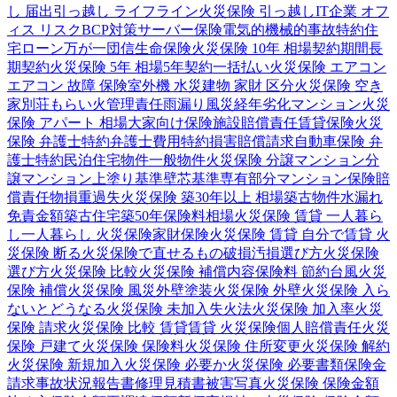
し 届出
引っ越し ライフライン
火災保険 引っ越し
IT企業 オフ
ィス リスク
BCP対策
サーバー保険
電気的機械的事故特約
住
宅ローン
万が一
団信
生命保険
火災保険 10年 相場
契約期間
長
期契約
火災保険 5年 相場
5年契約
一括払い
火災保険 エアコン
エアコン 故障 保険
室外機 水災
建物 家財 区分
火災保険 空き
家
別荘
もらい火
管理責任
雨漏り
風災
経年劣化
マンション
火災
保険 アパート 相場
大家向け保険
施設賠償責任
賃貸保険
火災
保険 弁護士特約
弁護士費用特約
損害賠償請求
自動車保険 弁
護士特約
民泊
住宅物件
一般物件
火災保険 分譲マンション
分
譲マンション
上塗り基準
壁芯基準
専有部分
マンション保険
賠
償責任
物損
重過失
火災保険 築30年以上 相場
築古物件
水漏れ
免責金額
築古住宅
築50年
保険料相場
火災保険 賃貸 一人暮ら
し
一人暮らし 火災保険
家財保険
火災保険 賃貸 自分で
賃貸 火
災保険 断る
火災保険で直せるもの
破損汚損
選び方
火災保険
選び方
火災保険 比較
火災保険 補償内容
保険料 節約
台風
火災
保険 補償
火災保険 風災
外壁塗装
火災保険 外壁
火災保険 入ら
ないとどうなる
火災保険 未加入
失火法
火災保険 加入率
火災
保険 請求
火災保険 比較 賃貸
賃貸 火災保険
個人賠償責任
火災
保険 戸建て
火災保険 保険料
火災保険 住所変更
火災保険 解約
火災保険 新規加入
火災保険 必要か
火災保険 必要書類
保険金
請求
事故状況報告書
修理見積書
被害写真
火災保険 保険金額