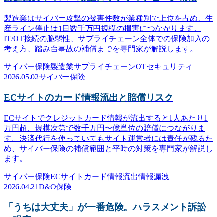
製造業はサイバー攻撃の被害件数が業種別で上位を占め、生
産ライン停止は1日数千万円規模の損害につながります。
IT/OT接続の脆弱性、サプライチェーン全体での保険加入の
考え方、踏み台事故の補償までを専門家が解説します。
サイバー保険
製造業
サプライチェーン
OTセキュリティ
2026.05.02
サイバー保険
ECサイトのカード情報流出と賠償リスク
ECサイトでクレジットカード情報が流出すると1人あたり1
万円超、規模次第で数千万円〜億単位の賠償につながりま
す。決済代行を使っていてもサイト運営者には責任が残るた
め、サイバー保険の補償範囲と平時の対策を専門家が解説し
ます。
サイバー保険
ECサイト
カード情報流出
情報漏洩
2026.04.21
D&O保険
「うちは大丈夫」が一番危険。ハラスメント訴訟