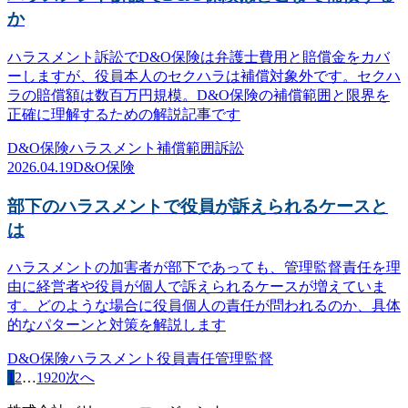
か
ハラスメント訴訟でD&O保険は弁護士費用と賠償金をカバ
ーしますが、役員本人のセクハラは補償対象外です。セクハ
ラの賠償額は数百万円規模。D&O保険の補償範囲と限界を
正確に理解するための解説記事です
D&O保険
ハラスメント
補償範囲
訴訟
2026.04.19
D&O保険
部下のハラスメントで役員が訴えられるケースと
は
ハラスメントの加害者が部下であっても、管理監督責任を理
由に経営者や役員が個人で訴えられるケースが増えていま
す。どのような場合に役員個人の責任が問われるのか、具体
的なパターンと対策を解説します
D&O保険
ハラスメント
役員責任
管理監督
1
2
…
19
20
次へ