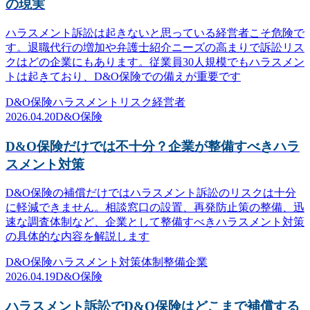
の現実
ハラスメント訴訟は起きないと思っている経営者こそ危険で
す。退職代行の増加や弁護士紹介ニーズの高まりで訴訟リス
クはどの企業にもあります。従業員30人規模でもハラスメン
トは起きており、D&O保険での備えが重要です
D&O保険
ハラスメント
リスク
経営者
2026.04.20
D&O保険
D&O保険だけでは不十分？企業が整備すべきハラ
スメント対策
D&O保険の補償だけではハラスメント訴訟のリスクは十分
に軽減できません。相談窓口の設置、再発防止策の整備、迅
速な調査体制など、企業として整備すべきハラスメント対策
の具体的な内容を解説します
D&O保険
ハラスメント対策
体制整備
企業
2026.04.19
D&O保険
ハラスメント訴訟でD&O保険はどこまで補償する