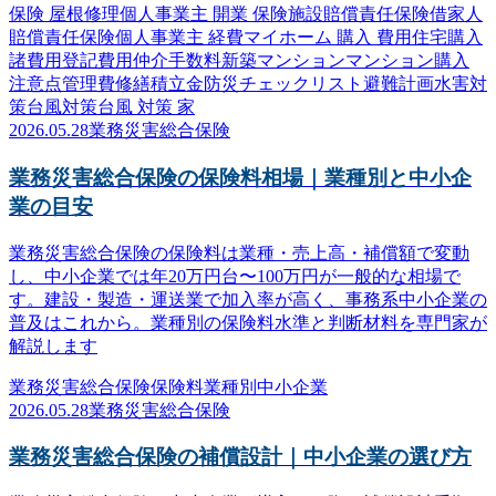
保険 屋根修理
個人事業主 開業 保険
施設賠償責任保険
借家人
賠償責任保険
個人事業主 経費
マイホーム 購入 費用
住宅購入
諸費用
登記費用
仲介手数料
新築マンション
マンション購入
注意点
管理費
修繕積立金
防災
チェックリスト
避難計画
水害対
策
台風対策
台風 対策 家
2026.05.28
業務災害総合保険
業務災害総合保険の保険料相場｜業種別と中小企
業の目安
業務災害総合保険の保険料は業種・売上高・補償額で変動
し、中小企業では年20万円台〜100万円が一般的な相場で
す。建設・製造・運送業で加入率が高く、事務系中小企業の
普及はこれから。業種別の保険料水準と判断材料を専門家が
解説します
業務災害総合保険
保険料
業種別
中小企業
2026.05.28
業務災害総合保険
業務災害総合保険の補償設計｜中小企業の選び方