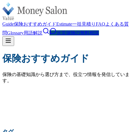
Guide
保険おすすめガイド
Estimate
一括見積り
FAQ
よくある質
問
Glossary
用語解説
火災保険の無料相談
保険おすすめガイド
保険の基礎知識から選び方まで、役立つ情報を発信していま
す。
検索
人気の検索:
火災保険 相場
水災補償
地震保険
家財保険
火災保険 見直し
賃貸 火災保険
タグ