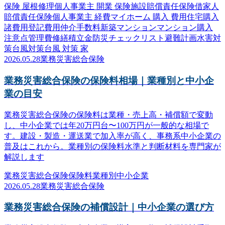
保険 屋根修理
個人事業主 開業 保険
施設賠償責任保険
借家人
賠償責任保険
個人事業主 経費
マイホーム 購入 費用
住宅購入
諸費用
登記費用
仲介手数料
新築マンション
マンション購入
注意点
管理費
修繕積立金
防災
チェックリスト
避難計画
水害対
策
台風対策
台風 対策 家
2026.05.28
業務災害総合保険
業務災害総合保険の保険料相場｜業種別と中小企
業の目安
業務災害総合保険の保険料は業種・売上高・補償額で変動
し、中小企業では年20万円台〜100万円が一般的な相場で
す。建設・製造・運送業で加入率が高く、事務系中小企業の
普及はこれから。業種別の保険料水準と判断材料を専門家が
解説します
業務災害総合保険
保険料
業種別
中小企業
2026.05.28
業務災害総合保険
業務災害総合保険の補償設計｜中小企業の選び方