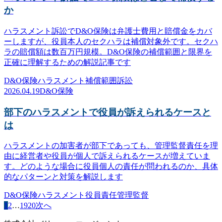
か
ハラスメント訴訟でD&O保険は弁護士費用と賠償金をカバ
ーしますが、役員本人のセクハラは補償対象外です。セクハ
ラの賠償額は数百万円規模。D&O保険の補償範囲と限界を
正確に理解するための解説記事です
D&O保険
ハラスメント
補償範囲
訴訟
2026.04.19
D&O保険
部下のハラスメントで役員が訴えられるケースと
は
ハラスメントの加害者が部下であっても、管理監督責任を理
由に経営者や役員が個人で訴えられるケースが増えていま
す。どのような場合に役員個人の責任が問われるのか、具体
的なパターンと対策を解説します
D&O保険
ハラスメント
役員責任
管理監督
1
2
…
19
20
次へ