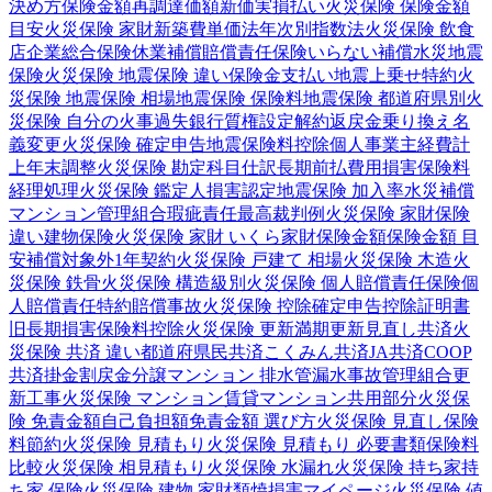
決め方
保険金額
再調達価額
新価実損払い
火災保険 保険金額
目安
火災保険 家財
新築費単価法
年次別指数法
火災保険 飲食
店
企業総合保険
休業補償
賠償責任保険
いらない補償
水災
地震
保険
火災保険 地震保険 違い
保険金支払い
地震上乗せ特約
火
災保険 地震保険 相場
地震保険 保険料
地震保険 都道府県別
火
災保険 自分の火事
過失
銀行
質権設定
解約返戻金
乗り換え
名
義変更
火災保険 確定申告
地震保険料控除
個人事業主
経費計
上
年末調整
火災保険 勘定科目
仕訳
長期前払費用
損害保険料
経理処理
火災保険 鑑定人
損害認定
地震保険 加入率
水災補償
マンション管理組合
瑕疵責任
最高裁判例
火災保険 家財保険
違い
建物保険
火災保険 家財 いくら
家財保険金額
保険金額 目
安
補償対象外
1年契約
火災保険 戸建て 相場
火災保険 木造
火
災保険 鉄骨
火災保険 構造級別
火災保険 個人賠償責任保険
個
人賠償責任特約
賠償事故
火災保険 控除
確定申告
控除証明書
旧長期損害保険料控除
火災保険 更新
満期更新
見直し
共済
火
災保険 共済 違い
都道府県民共済
こくみん共済
JA共済
COOP
共済
掛金
割戻金
分譲
マンション 排水管
漏水事故
管理組合
更
新工事
火災保険 マンション
賃貸マンション
共用部分
火災保
険 免責金額
自己負担額
免責金額 選び方
火災保険 見直し
保険
料節約
火災保険 見積もり
火災保険 見積もり 必要書類
保険料
比較
火災保険 相見積もり
火災保険 水漏れ
火災保険 持ち家
持
ち家 保険
火災保険 建物 家財
類焼損害
マイページ
火災保険 値