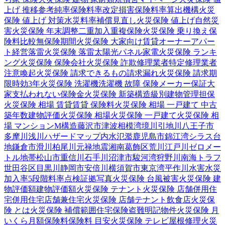
上げ 推移
参考純率
保険料率改定
損害保険料率算出機構
火災
保険 値上げ 対策
水災料率
補償見直し
火災保険 値上げ
自然災
害
火災保険 年末調整
二重加入
重複保険
火災保険 乗り換え
保
険料比較
無保険期間
火災保険 大家向け
賃貸オーナー
アパー
ト経営
落雷
火災保険 落雷
太陽光パネル
家電
火災保険 ランキ
ング
火災保険 保険会社
火災保険 詐欺
修理業者
特定修理業者
注意喚起
火災保険 請求できるもの
請求漏れ
火災保険 請求期
限
時効
3年
火災保険 洗濯機
洗濯機 故障 保険
メーカー保証
大
家
支払われない
保険金
火災保険 新築
構造級別
建物管理
担保
火災保険 相場 賃貸
賃貸 保険料
火災保険 相場 一戸建て 中古
築年数
建物評価
火災保険 相場
火災保険 一戸建て
火災保険 相
場 マンション
M構造
藤沢市
津波
相模湾
境川
引地川
八王子市
多摩川
浅川
ハザードマップ
内水氾濫
鹿児島市
錦江湾
シラス台
地
鎌倉市
滑川
柏尾川
元禄地震
湘南
葛飾区
荒川
江戸川
ゼロメー
トル地帯
松山市
重信川
石手川
沼津市
駿河湾
狩野川
南海トラフ
世田谷区
目黒川
静岡市
安倍川
横須賀市
東京湾
平作川
水害
水災
加入率
5段階料率
点検
証拠写真
火災保険 台風被害
火災保険 建
物評価額
建物評価額
火災保険 テナント
火災保険 店舗併用住
宅
併用住宅
店舗兼住宅
火災保険 店舗
テナント
飲食店
火災保
険 とは
火災保険 補償範囲
住宅保険
盗難
明記物件
火災保険 月
いくら
月額保険料
保険料 目安
火災保険 テレビ
屋根修理
火災