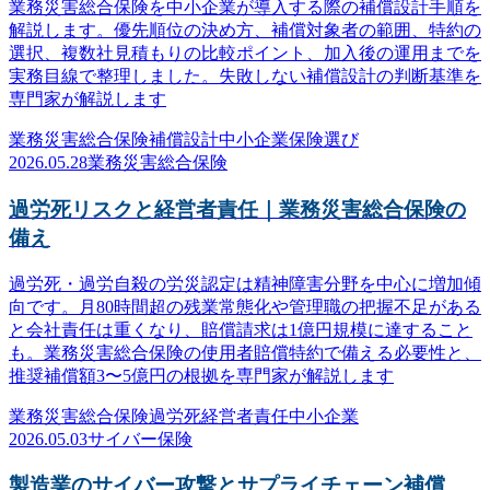
業務災害総合保険を中小企業が導入する際の補償設計手順を
解説します。優先順位の決め方、補償対象者の範囲、特約の
選択、複数社見積もりの比較ポイント、加入後の運用までを
実務目線で整理しました。失敗しない補償設計の判断基準を
専門家が解説します
業務災害総合保険
補償設計
中小企業
保険選び
2026.05.28
業務災害総合保険
過労死リスクと経営者責任｜業務災害総合保険の
備え
過労死・過労自殺の労災認定は精神障害分野を中心に増加傾
向です。月80時間超の残業常態化や管理職の把握不足がある
と会社責任は重くなり、賠償請求は1億円規模に達すること
も。業務災害総合保険の使用者賠償特約で備える必要性と、
推奨補償額3〜5億円の根拠を専門家が解説します
業務災害総合保険
過労死
経営者責任
中小企業
2026.05.03
サイバー保険
製造業のサイバー攻撃とサプライチェーン補償