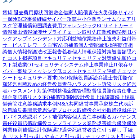
賃貸 退去費用
原状回復
敷金
借家人賠償責任
火災保険
サイバ
ー保険
BCP
事業継続
サイバー攻撃
中小企業
ランサムウェア
リ
スク管理
補償範囲
調査費用
フォレンジック
ECサイト
カード
情報流出
情報漏洩
サプライチェーン
取引先
IT業務過誤
復旧
バ
ックアップ
インシデント対応
利益補償
業務停止
逸失利益
付帯
サービス
テレワーク
自宅Wi-Fi
補償
個人情報漏洩
損害賠償
相
談
個人情報保護法
改正
報告義務
個人情報
保護
対策
被害額
隠れ
たコスト
損害項目
セキュリティ
セキュリティ対策
優先順位
コ
スト
製造業
OTセキュリティ
システム停止
事業停止
IT依存
サ
イバー事故
フィッシング
低コスト
セキュリティ評価
チェック
シート
セキュリティ要求
D&O保険
役員訴訟
弁護士費用
賠償
額
経営判断
攻めの経営
役員責任
ハラスメント
訴訟
リスク
経営
者
ハラスメント対策
体制整備
企業
管理監督
役員賠償責任
非上
場企業
賠償リスク
IPO
補償額
保険設計
役員
上場
議事録
上場準
備
善管注意義務
請求事例
M&A
共同経営
事業承継
株主代表訴
訟
目論見書
開示
意思決定プロセス
取締役会
社外取締役
就任
ア
ドバイス
確認
ポイント
補償内容
個人責任
事例
断る
ガバナンス
責任
役員賠償
取締役
コンプライアンス
業務災害総合保険
保険
料
業種別
補償設計
保険選び
過労死
経営者責任
引っ越し 手続
き リスト
引っ越し やること
引っ越し チェックリスト
引っ越