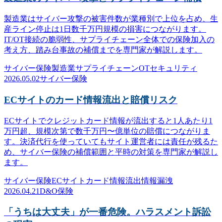
製造業はサイバー攻撃の被害件数が業種別で上位を占め、生
産ライン停止は1日数千万円規模の損害につながります。
IT/OT接続の脆弱性、サプライチェーン全体での保険加入の
考え方、踏み台事故の補償までを専門家が解説します。
サイバー保険
製造業
サプライチェーン
OTセキュリティ
2026.05.02
サイバー保険
ECサイトのカード情報流出と賠償リスク
ECサイトでクレジットカード情報が流出すると1人あたり1
万円超、規模次第で数千万円〜億単位の賠償につながりま
す。決済代行を使っていてもサイト運営者には責任が残るた
め、サイバー保険の補償範囲と平時の対策を専門家が解説し
ます。
サイバー保険
ECサイト
カード情報流出
情報漏洩
2026.04.21
D&O保険
「うちは大丈夫」が一番危険。ハラスメント訴訟