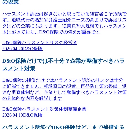
の現実
ハラスメント訴訟は起きないと思っている経営者こそ危険で
す。退職代行の増加や弁護士紹介ニーズの高まりで訴訟リス
クはどの企業にもあります。従業員30人規模でもハラスメン
トは起きており、D&O保険での備えが重要です
D&O保険
ハラスメント
リスク
経営者
2026.04.20
D&O保険
D&O保険だけでは不十分？企業が整備すべきハラ
スメント対策
D&O保険の補償だけではハラスメント訴訟のリスクは十分
に軽減できません。相談窓口の設置、再発防止策の整備、迅
速な調査体制など、企業として整備すべきハラスメント対策
の具体的な内容を解説します
D&O保険
ハラスメント対策
体制整備
企業
2026.04.19
D&O保険
ハラスメント訴訟でD&O保険はどこまで補償する