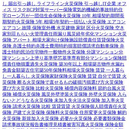
し 届出
引っ越し ライフライン
火災保険 引っ越し
IT企業 オフ
ィス リスク
BCP対策
サーバー保険
電気的機械的事故特約
住
宅ローン
万が一
団信
生命保険
火災保険 10年 相場
契約期間
長
期契約
火災保険 5年 相場
5年契約
一括払い
火災保険 エアコン
エアコン 故障 保険
室外機 水災
建物 家財 区分
火災保険 空き
家
別荘
もらい火
管理責任
雨漏り
風災
経年劣化
マンション
火災
保険 アパート 相場
大家向け保険
施設賠償責任
賃貸保険
火災
保険 弁護士特約
弁護士費用特約
損害賠償請求
自動車保険 弁
護士特約
民泊
住宅物件
一般物件
火災保険 分譲マンション
分
譲マンション
上塗り基準
壁芯基準
専有部分
マンション保険
賠
償責任
物損
重過失
火災保険 築30年以上 相場
築古物件
水漏れ
免責金額
築古住宅
築50年
保険料相場
火災保険 賃貸 一人暮ら
し
一人暮らし 火災保険
家財保険
火災保険 賃貸 自分で
賃貸 火
災保険 断る
火災保険で直せるもの
破損汚損
選び方
火災保険
選び方
火災保険 比較
火災保険 補償内容
保険料 節約
台風
火災
保険 補償
火災保険 風災
外壁塗装
火災保険 外壁
火災保険 入ら
ないとどうなる
火災保険 未加入
失火法
火災保険 加入率
火災
保険 請求
火災保険 比較 賃貸
賃貸 火災保険
個人賠償責任
火災
保険 戸建て
火災保険 保険料
火災保険 住所変更
火災保険 解約
火災保険 新規加入
火災保険 必要か
火災保険 必要書類
保険金
請求
事故状況報告書
修理見積書
被害写真
火災保険 保険金額