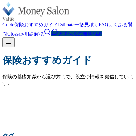
Guide
保険おすすめガイド
Estimate
一括見積り
FAQ
よくある質
問
Glossary
用語解説
火災保険の無料相談
保険おすすめガイド
保険の基礎知識から選び方まで、役立つ情報を発信していま
す。
検索
人気の検索:
火災保険 相場
水災補償
地震保険
家財保険
火災保険 見直し
賃貸 火災保険
タグ