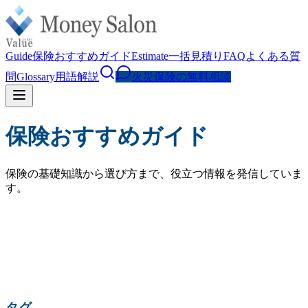
Guide
保険おすすめガイド
Estimate
一括見積り
FAQ
よくある質
問
Glossary
用語解説
火災保険の無料相談
保険おすすめガイド
保険の基礎知識から選び方まで、役立つ情報を発信していま
す。
検索
人気の検索:
火災保険 相場
水災補償
地震保険
家財保険
火災保険 見直し
賃貸 火災保険
タグ