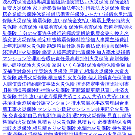
決め方
保険金額
再調達価額
新価実損払い
火災保険 保険金額
目安
火災保険 家財
新築費単価法
年次別指数法
火災保険 飲食
店
企業総合保険
休業補償
賠償責任保険
いらない補償
水災
地震
保険
火災保険 地震保険 違い
保険金支払い
地震上乗せ特約
火
災保険 地震保険 相場
地震保険 保険料
地震保険 都道府県別
火
災保険 自分の火事
過失
銀行
質権設定
解約返戻金
乗り換え
名
義変更
火災保険 確定申告
地震保険料控除
個人事業主
経費計
上
年末調整
火災保険 勘定科目
仕訳
長期前払費用
損害保険料
経理処理
火災保険 鑑定人
損害認定
地震保険 加入率
水災補償
マンション管理組合
瑕疵責任
最高裁判例
火災保険 家財保険
違い
建物保険
火災保険 家財 いくら
家財保険金額
保険金額 目
安
補償対象外
1年契約
火災保険 戸建て 相場
火災保険 木造
火
災保険 鉄骨
火災保険 構造級別
火災保険 個人賠償責任保険
個
人賠償責任特約
賠償事故
火災保険 控除
確定申告
控除証明書
旧長期損害保険料控除
火災保険 更新
満期更新
見直し
共済
火
災保険 共済 違い
都道府県民共済
こくみん共済
JA共済
COOP
共済
掛金
割戻金
分譲
マンション 排水管
漏水事故
管理組合
更
新工事
火災保険 マンション
賃貸マンション
共用部分
火災保
険 免責金額
自己負担額
免責金額 選び方
火災保険 見直し
保険
料節約
火災保険 見積もり
火災保険 見積もり 必要書類
保険料
比較
火災保険 相見積もり
火災保険 水漏れ
火災保険 持ち家
持
ち家 保険
火災保険 建物 家財
類焼損害
マイページ
火災保険 値