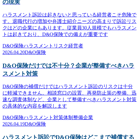
の現実
ハラスメント訴訟は起きないと思っている経営者こそ危険で
す。退職代行の増加や弁護士紹介ニーズの高まりで訴訟リス
クはどの企業にもあります。従業員30人規模でもハラスメン
トは起きており、D&O保険での備えが重要です
D&O保険
ハラスメント
リスク
経営者
2026.04.20
D&O保険
D&O保険だけでは不十分？企業が整備すべきハラ
スメント対策
D&O保険の補償だけではハラスメント訴訟のリスクは十分
に軽減できません。相談窓口の設置、再発防止策の整備、迅
速な調査体制など、企業として整備すべきハラスメント対策
の具体的な内容を解説します
D&O保険
ハラスメント対策
体制整備
企業
2026.04.19
D&O保険
ハラスメント訴訟でD&O保険はどこまで補償する