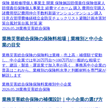
保険 屋根修理
個人事業主 開業 保険
施設賠償責任保険
借家人
賠償責任保険
個人事業主 経費
マイホーム 購入 費用
住宅購入
諸費用
登記費用
仲介手数料
新築マンション
マンション購入
注意点
管理費
修繕積立金
防災
チェックリスト
避難計画
水害対
策
台風対策
台風 対策 家
2026.05.28
業務災害総合保険
業務災害総合保険の保険料相場｜業種別と中小企
業の目安
業務災害総合保険の保険料は業種・売上高・補償額で変動
し、中小企業では年20万円台〜100万円が一般的な相場で
す。建設・製造・運送業で加入率が高く、事務系中小企業の
普及はこれから。業種別の保険料水準と判断材料を専門家が
解説します
業務災害総合保険
保険料
業種別
中小企業
2026.05.28
業務災害総合保険
業務災害総合保険の補償設計｜中小企業の選び方