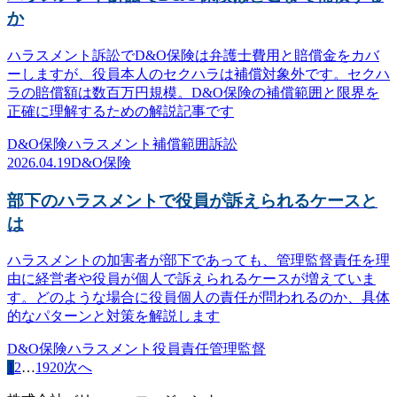
か
ハラスメント訴訟でD&O保険は弁護士費用と賠償金をカバ
ーしますが、役員本人のセクハラは補償対象外です。セクハ
ラの賠償額は数百万円規模。D&O保険の補償範囲と限界を
正確に理解するための解説記事です
D&O保険
ハラスメント
補償範囲
訴訟
2026.04.19
D&O保険
部下のハラスメントで役員が訴えられるケースと
は
ハラスメントの加害者が部下であっても、管理監督責任を理
由に経営者や役員が個人で訴えられるケースが増えていま
す。どのような場合に役員個人の責任が問われるのか、具体
的なパターンと対策を解説します
D&O保険
ハラスメント
役員責任
管理監督
1
2
…
19
20
次へ