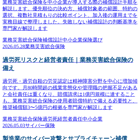
業務災害総合保険を中小企業が導入する際の補償設計手順を
解説します。優先順位の決め方、補償対象者の範囲、特約の
選択、複数社見積もりの比較ポイント、加入後の運用までを
実務目線で整理しました。失敗しない補償設計の判断基準を
専門家が解説します
業務災害総合保険
補償設計
中小企業
保険選び
2026.05.28
業務災害総合保険
過労死リスクと経営者責任｜業務災害総合保険の
備え
過労死・過労自殺の労災認定は精神障害分野を中心に増加傾
向です。月80時間超の残業常態化や管理職の把握不足がある
と会社責任は重くなり、賠償請求は1億円規模に達すること
も。業務災害総合保険の使用者賠償特約で備える必要性と、
推奨補償額3〜5億円の根拠を専門家が解説します
業務災害総合保険
過労死
経営者責任
中小企業
2026.05.03
サイバー保険
製造業のサイバー攻撃とサプライチェーン補償