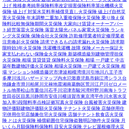
上げ 推移
参考純率
保険料率改定
損害保険料率算出機構
火災
保険 値上げ 対策
水災料率
補償見直し
火災保険 値上げ
自然災
害
火災保険 年末調整
二重加入
重複保険
火災保険 乗り換え
保
険料比較
無保険期間
火災保険 大家向け
賃貸オーナー
アパー
ト経営
落雷
火災保険 落雷
太陽光パネル
家電
火災保険 ランキ
ング
火災保険 保険会社
火災保険 詐欺
修理業者
特定修理業者
注意喚起
火災保険 請求できるもの
請求漏れ
火災保険 請求期
限
時効
3年
火災保険 洗濯機
洗濯機 故障 保険
メーカー保証
大
家
支払われない
保険金
火災保険 新築
構造級別
建物管理
担保
火災保険 相場 賃貸
賃貸 保険料
火災保険 相場 一戸建て 中古
築年数
建物評価
火災保険 相場
火災保険 一戸建て
火災保険 相
場 マンション
M構造
藤沢市
津波
相模湾
境川
引地川
八王子市
多摩川
浅川
ハザードマップ
内水氾濫
鹿児島市
錦江湾
シラス台
地
鎌倉市
滑川
柏尾川
元禄地震
湘南
葛飾区
荒川
江戸川
ゼロメー
トル地帯
松山市
重信川
石手川
沼津市
駿河湾
狩野川
南海トラフ
世田谷区
目黒川
静岡市
安倍川
横須賀市
東京湾
平作川
水害
水災
加入率
5段階料率
点検
証拠写真
火災保険 台風被害
火災保険 建
物評価額
建物評価額
火災保険 テナント
火災保険 店舗併用住
宅
併用住宅
店舗兼住宅
火災保険 店舗
テナント
飲食店
火災保
険 とは
火災保険 補償範囲
住宅保険
盗難
明記物件
火災保険 月
いくら
月額保険料
保険料 目安
火災保険 テレビ
屋根修理
火災