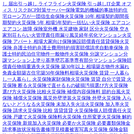
し 届出
引っ越し ライフライン
火災保険 引っ越し
IT企業 オフ
ィス リスク
BCP対策
サーバー保険
電気的機械的事故特約
住
宅ローン
万が一
団信
生命保険
火災保険 10年 相場
契約期間
長
期契約
火災保険 5年 相場
5年契約
一括払い
火災保険 エアコン
エアコン 故障 保険
室外機 水災
建物 家財 区分
火災保険 空き
家
別荘
もらい火
管理責任
雨漏り
風災
経年劣化
マンション
火災
保険 アパート 相場
大家向け保険
施設賠償責任
賃貸保険
火災
保険 弁護士特約
弁護士費用特約
損害賠償請求
自動車保険 弁
護士特約
民泊
住宅物件
一般物件
火災保険 分譲マンション
分
譲マンション
上塗り基準
壁芯基準
専有部分
マンション保険
賠
償責任
物損
重過失
火災保険 築30年以上 相場
築古物件
水漏れ
免責金額
築古住宅
築50年
保険料相場
火災保険 賃貸 一人暮ら
し
一人暮らし 火災保険
家財保険
火災保険 賃貸 自分で
賃貸 火
災保険 断る
火災保険で直せるもの
破損汚損
選び方
火災保険
選び方
火災保険 比較
火災保険 補償内容
保険料 節約
台風
火災
保険 補償
火災保険 風災
外壁塗装
火災保険 外壁
火災保険 入ら
ないとどうなる
火災保険 未加入
失火法
火災保険 加入率
火災
保険 請求
火災保険 比較 賃貸
賃貸 火災保険
個人賠償責任
火災
保険 戸建て
火災保険 保険料
火災保険 住所変更
火災保険 解約
火災保険 新規加入
火災保険 必要か
火災保険 必要書類
保険金
請求
事故状況報告書
修理見積書
被害写真
火災保険 保険金額