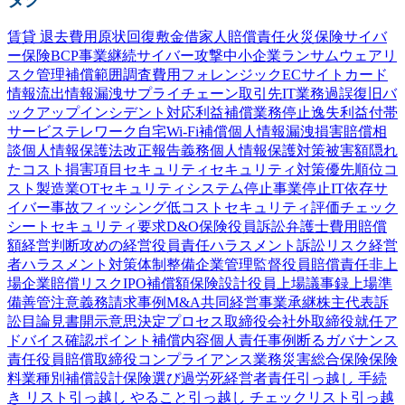
賃貸 退去費用
原状回復
敷金
借家人賠償責任
火災保険
サイバ
ー保険
BCP
事業継続
サイバー攻撃
中小企業
ランサムウェア
リ
スク管理
補償範囲
調査費用
フォレンジック
ECサイト
カード
情報流出
情報漏洩
サプライチェーン
取引先
IT業務過誤
復旧
バ
ックアップ
インシデント対応
利益補償
業務停止
逸失利益
付帯
サービス
テレワーク
自宅Wi-Fi
補償
個人情報漏洩
損害賠償
相
談
個人情報保護法
改正
報告義務
個人情報
保護
対策
被害額
隠れ
たコスト
損害項目
セキュリティ
セキュリティ対策
優先順位
コ
スト
製造業
OTセキュリティ
システム停止
事業停止
IT依存
サ
イバー事故
フィッシング
低コスト
セキュリティ評価
チェック
シート
セキュリティ要求
D&O保険
役員訴訟
弁護士費用
賠償
額
経営判断
攻めの経営
役員責任
ハラスメント
訴訟
リスク
経営
者
ハラスメント対策
体制整備
企業
管理監督
役員賠償責任
非上
場企業
賠償リスク
IPO
補償額
保険設計
役員
上場
議事録
上場準
備
善管注意義務
請求事例
M&A
共同経営
事業承継
株主代表訴
訟
目論見書
開示
意思決定プロセス
取締役会
社外取締役
就任
ア
ドバイス
確認
ポイント
補償内容
個人責任
事例
断る
ガバナンス
責任
役員賠償
取締役
コンプライアンス
業務災害総合保険
保険
料
業種別
補償設計
保険選び
過労死
経営者責任
引っ越し 手続
き リスト
引っ越し やること
引っ越し チェックリスト
引っ越