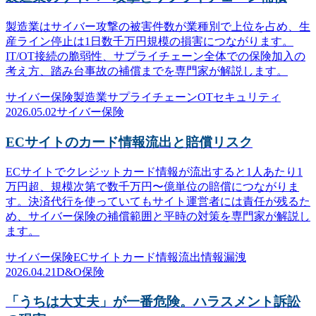
製造業はサイバー攻撃の被害件数が業種別で上位を占め、生
産ライン停止は1日数千万円規模の損害につながります。
IT/OT接続の脆弱性、サプライチェーン全体での保険加入の
考え方、踏み台事故の補償までを専門家が解説します。
サイバー保険
製造業
サプライチェーン
OTセキュリティ
2026.05.02
サイバー保険
ECサイトのカード情報流出と賠償リスク
ECサイトでクレジットカード情報が流出すると1人あたり1
万円超、規模次第で数千万円〜億単位の賠償につながりま
す。決済代行を使っていてもサイト運営者には責任が残るた
め、サイバー保険の補償範囲と平時の対策を専門家が解説し
ます。
サイバー保険
ECサイト
カード情報流出
情報漏洩
2026.04.21
D&O保険
「うちは大丈夫」が一番危険。ハラスメント訴訟