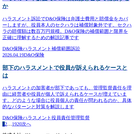
か
ハラスメント訴訟でD&O保険は弁護士費用と賠償金をカバ
ーしますが、役員本人のセクハラは補償対象外です。セクハ
ラの賠償額は数百万円規模。D&O保険の補償範囲と限界を
正確に理解するための解説記事です
D&O保険
ハラスメント
補償範囲
訴訟
2026.04.19
D&O保険
部下のハラスメントで役員が訴えられるケースと
は
ハラスメントの加害者が部下であっても、管理監督責任を理
由に経営者や役員が個人で訴えられるケースが増えていま
す。どのような場合に役員個人の責任が問われるのか、具体
的なパターンと対策を解説します
D&O保険
ハラスメント
役員責任
管理監督
1
2
…
19
20
次へ