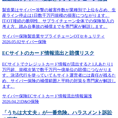
製造業はサイバー攻撃の被害件数が業種別で上位を占め、生
産ライン停止は1日数千万円規模の損害につながります。
IT/OT接続の脆弱性、サプライチェーン全体での保険加入の
考え方、踏み台事故の補償までを専門家が解説します。
サイバー保険
製造業
サプライチェーン
OTセキュリティ
2026.05.02
サイバー保険
ECサイトのカード情報流出と賠償リスク
ECサイトでクレジットカード情報が流出すると1人あたり1
万円超、規模次第で数千万円〜億単位の賠償につながりま
す。決済代行を使っていてもサイト運営者には責任が残るた
め、サイバー保険の補償範囲と平時の対策を専門家が解説し
ます。
サイバー保険
ECサイト
カード情報流出
情報漏洩
2026.04.21
D&O保険
「うちは大丈夫」が一番危険。ハラスメント訴訟