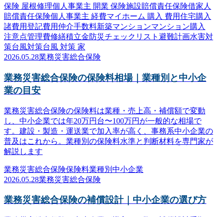
保険 屋根修理
個人事業主 開業 保険
施設賠償責任保険
借家人
賠償責任保険
個人事業主 経費
マイホーム 購入 費用
住宅購入
諸費用
登記費用
仲介手数料
新築マンション
マンション購入
注意点
管理費
修繕積立金
防災
チェックリスト
避難計画
水害対
策
台風対策
台風 対策 家
2026.05.28
業務災害総合保険
業務災害総合保険の保険料相場｜業種別と中小企
業の目安
業務災害総合保険の保険料は業種・売上高・補償額で変動
し、中小企業では年20万円台〜100万円が一般的な相場で
す。建設・製造・運送業で加入率が高く、事務系中小企業の
普及はこれから。業種別の保険料水準と判断材料を専門家が
解説します
業務災害総合保険
保険料
業種別
中小企業
2026.05.28
業務災害総合保険
業務災害総合保険の補償設計｜中小企業の選び方