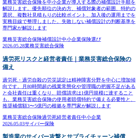
業務災害総合保険を中小企業が導入する際の補償設計手順を
解説します。優先順位の決め方、補償対象者の範囲、特約の
選択、複数社見積もりの比較ポイント、加入後の運用までを
実務目線で整理しました。失敗しない補償設計の判断基準を
専門家が解説します
業務災害総合保険
補償設計
中小企業
保険選び
2026.05.28
業務災害総合保険
過労死リスクと経営者責任｜業務災害総合保険の
備え
過労死・過労自殺の労災認定は精神障害分野を中心に増加傾
向です。月80時間超の残業常態化や管理職の把握不足がある
と会社責任は重くなり、賠償請求は1億円規模に達すること
も。業務災害総合保険の使用者賠償特約で備える必要性と、
推奨補償額3〜5億円の根拠を専門家が解説します
業務災害総合保険
過労死
経営者責任
中小企業
2026.05.03
サイバー保険
製造業のサイバー攻撃とサプライチェーン補償