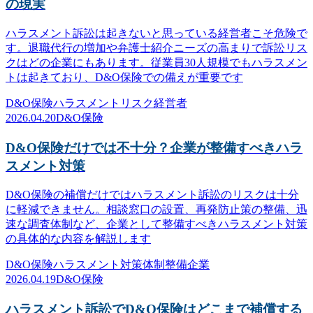
の現実
ハラスメント訴訟は起きないと思っている経営者こそ危険で
す。退職代行の増加や弁護士紹介ニーズの高まりで訴訟リス
クはどの企業にもあります。従業員30人規模でもハラスメン
トは起きており、D&O保険での備えが重要です
D&O保険
ハラスメント
リスク
経営者
2026.04.20
D&O保険
D&O保険だけでは不十分？企業が整備すべきハラ
スメント対策
D&O保険の補償だけではハラスメント訴訟のリスクは十分
に軽減できません。相談窓口の設置、再発防止策の整備、迅
速な調査体制など、企業として整備すべきハラスメント対策
の具体的な内容を解説します
D&O保険
ハラスメント対策
体制整備
企業
2026.04.19
D&O保険
ハラスメント訴訟でD&O保険はどこまで補償する