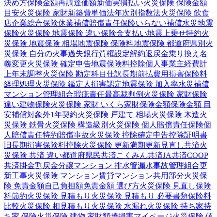
決め方
保険金額
再調達価額
新価実損払い
火災保険 保険金額
目安
火災保険 家財
新築費単価法
年次別指数法
火災保険 飲食
店
企業総合保険
休業補償
賠償責任保険
いらない補償
水災
地震
保険
火災保険 地震保険 違い
保険金支払い
地震上乗せ特約
火
災保険 地震保険 相場
地震保険 保険料
地震保険 都道府県別
火
災保険 自分の火事
過失
銀行
質権設定
解約返戻金
乗り換え
名
義変更
火災保険 確定申告
地震保険料控除
個人事業主
経費計
上
年末調整
火災保険 勘定科目
仕訳
長期前払費用
損害保険料
経理処理
火災保険 鑑定人
損害認定
地震保険 加入率
水災補償
マンション管理組合
瑕疵責任
最高裁判例
火災保険 家財保険
違い
建物保険
火災保険 家財 いくら
家財保険金額
保険金額 目
安
補償対象外
1年契約
火災保険 戸建て 相場
火災保険 木造
火
災保険 鉄骨
火災保険 構造級別
火災保険 個人賠償責任保険
個
人賠償責任特約
賠償事故
火災保険 控除
確定申告
控除証明書
旧長期損害保険料控除
火災保険 更新
満期更新
見直し
共済
火
災保険 共済 違い
都道府県民共済
こくみん共済
JA共済
COOP
共済
掛金
割戻金
分譲
マンション 排水管
漏水事故
管理組合
更
新工事
火災保険 マンション
賃貸マンション
共用部分
火災保
険 免責金額
自己負担額
免責金額 選び方
火災保険 見直し
保険
料節約
火災保険 見積もり
火災保険 見積もり 必要書類
保険料
比較
火災保険 相見積もり
火災保険 水漏れ
火災保険 持ち家
持
ち家 保険
火災保険 建物 家財
類焼損害
マイページ
火災保険 値