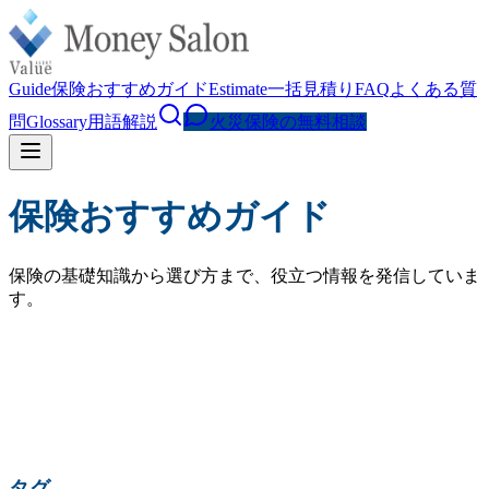
Guide
保険おすすめガイド
Estimate
一括見積り
FAQ
よくある質
問
Glossary
用語解説
火災保険の無料相談
保険おすすめガイド
保険の基礎知識から選び方まで、役立つ情報を発信していま
す。
検索
人気の検索:
火災保険 相場
水災補償
地震保険
家財保険
火災保険 見直し
賃貸 火災保険
タグ