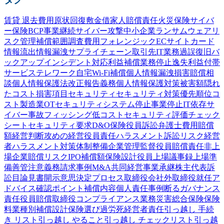
賃貸 退去費用
原状回復
敷金
借家人賠償責任
火災保険
サイバ
ー保険
BCP
事業継続
サイバー攻撃
中小企業
ランサムウェア
リ
スク管理
補償範囲
調査費用
フォレンジック
ECサイト
カード
情報流出
情報漏洩
サプライチェーン
取引先
IT業務過誤
復旧
バ
ックアップ
インシデント対応
利益補償
業務停止
逸失利益
付帯
サービス
テレワーク
自宅Wi-Fi
補償
個人情報漏洩
損害賠償
相
談
個人情報保護法
改正
報告義務
個人情報
保護
対策
被害額
隠れ
たコスト
損害項目
セキュリティ
セキュリティ対策
優先順位
コ
スト
製造業
OTセキュリティ
システム停止
事業停止
IT依存
サ
イバー事故
フィッシング
低コスト
セキュリティ評価
チェック
シート
セキュリティ要求
D&O保険
役員訴訟
弁護士費用
賠償
額
経営判断
攻めの経営
役員責任
ハラスメント
訴訟
リスク
経営
者
ハラスメント対策
体制整備
企業
管理監督
役員賠償責任
非上
場企業
賠償リスク
IPO
補償額
保険設計
役員
上場
議事録
上場準
備
善管注意義務
請求事例
M&A
共同経営
事業承継
株主代表訴
訟
目論見書
開示
意思決定プロセス
取締役会
社外取締役
就任
ア
ドバイス
確認
ポイント
補償内容
個人責任
事例
断る
ガバナンス
責任
役員賠償
取締役
コンプライアンス
業務災害総合保険
保険
料
業種別
補償設計
保険選び
過労死
経営者責任
引っ越し 手続
き リスト
引っ越し やること
引っ越し チェックリスト
引っ越