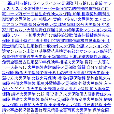
し 届出
引っ越し ライフライン
火災保険 引っ越し
IT企業 オフ
ィス リスク
BCP対策
サーバー保険
電気的機械的事故特約
住
宅ローン
万が一
団信
生命保険
火災保険 10年 相場
契約期間
長
期契約
火災保険 5年 相場
5年契約
一括払い
火災保険 エアコン
エアコン 故障 保険
室外機 水災
建物 家財 区分
火災保険 空き
家
別荘
もらい火
管理責任
雨漏り
風災
経年劣化
マンション
火災
保険 アパート 相場
大家向け保険
施設賠償責任
賃貸保険
火災
保険 弁護士特約
弁護士費用特約
損害賠償請求
自動車保険 弁
護士特約
民泊
住宅物件
一般物件
火災保険 分譲マンション
分
譲マンション
上塗り基準
壁芯基準
専有部分
マンション保険
賠
償責任
物損
重過失
火災保険 築30年以上 相場
築古物件
水漏れ
免責金額
築古住宅
築50年
保険料相場
火災保険 賃貸 一人暮ら
し
一人暮らし 火災保険
家財保険
火災保険 賃貸 自分で
賃貸 火
災保険 断る
火災保険で直せるもの
破損汚損
選び方
火災保険
選び方
火災保険 比較
火災保険 補償内容
保険料 節約
台風
火災
保険 補償
火災保険 風災
外壁塗装
火災保険 外壁
火災保険 入ら
ないとどうなる
火災保険 未加入
失火法
火災保険 加入率
火災
保険 請求
火災保険 比較 賃貸
賃貸 火災保険
個人賠償責任
火災
保険 戸建て
火災保険 保険料
火災保険 住所変更
火災保険 解約
火災保険 新規加入
火災保険 必要か
火災保険 必要書類
保険金
請求
事故状況報告書
修理見積書
被害写真
火災保険 保険金額