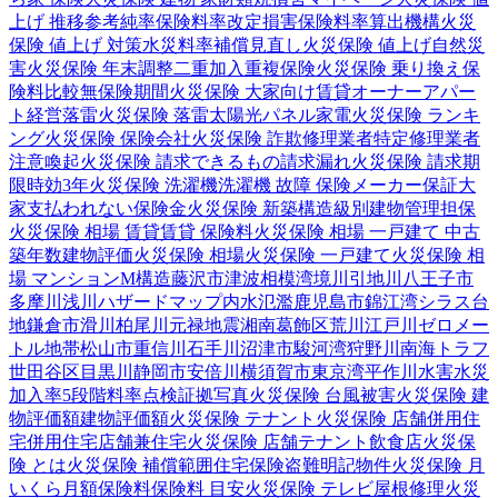
上げ 推移
参考純率
保険料率改定
損害保険料率算出機構
火災
保険 値上げ 対策
水災料率
補償見直し
火災保険 値上げ
自然災
害
火災保険 年末調整
二重加入
重複保険
火災保険 乗り換え
保
険料比較
無保険期間
火災保険 大家向け
賃貸オーナー
アパー
ト経営
落雷
火災保険 落雷
太陽光パネル
家電
火災保険 ランキ
ング
火災保険 保険会社
火災保険 詐欺
修理業者
特定修理業者
注意喚起
火災保険 請求できるもの
請求漏れ
火災保険 請求期
限
時効
3年
火災保険 洗濯機
洗濯機 故障 保険
メーカー保証
大
家
支払われない
保険金
火災保険 新築
構造級別
建物管理
担保
火災保険 相場 賃貸
賃貸 保険料
火災保険 相場 一戸建て 中古
築年数
建物評価
火災保険 相場
火災保険 一戸建て
火災保険 相
場 マンション
M構造
藤沢市
津波
相模湾
境川
引地川
八王子市
多摩川
浅川
ハザードマップ
内水氾濫
鹿児島市
錦江湾
シラス台
地
鎌倉市
滑川
柏尾川
元禄地震
湘南
葛飾区
荒川
江戸川
ゼロメー
トル地帯
松山市
重信川
石手川
沼津市
駿河湾
狩野川
南海トラフ
世田谷区
目黒川
静岡市
安倍川
横須賀市
東京湾
平作川
水害
水災
加入率
5段階料率
点検
証拠写真
火災保険 台風被害
火災保険 建
物評価額
建物評価額
火災保険 テナント
火災保険 店舗併用住
宅
併用住宅
店舗兼住宅
火災保険 店舗
テナント
飲食店
火災保
険 とは
火災保険 補償範囲
住宅保険
盗難
明記物件
火災保険 月
いくら
月額保険料
保険料 目安
火災保険 テレビ
屋根修理
火災