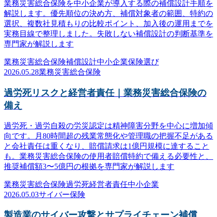
業務災害総合保険を中小企業が導入する際の補償設計手順を
解説します。優先順位の決め方、補償対象者の範囲、特約の
選択、複数社見積もりの比較ポイント、加入後の運用までを
実務目線で整理しました。失敗しない補償設計の判断基準を
専門家が解説します
業務災害総合保険
補償設計
中小企業
保険選び
2026.05.28
業務災害総合保険
過労死リスクと経営者責任｜業務災害総合保険の
備え
過労死・過労自殺の労災認定は精神障害分野を中心に増加傾
向です。月80時間超の残業常態化や管理職の把握不足がある
と会社責任は重くなり、賠償請求は1億円規模に達すること
も。業務災害総合保険の使用者賠償特約で備える必要性と、
推奨補償額3〜5億円の根拠を専門家が解説します
業務災害総合保険
過労死
経営者責任
中小企業
2026.05.03
サイバー保険
製造業のサイバー攻撃とサプライチェーン補償