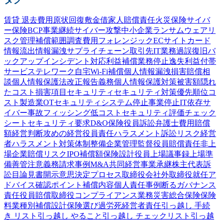
賃貸 退去費用
原状回復
敷金
借家人賠償責任
火災保険
サイバ
ー保険
BCP
事業継続
サイバー攻撃
中小企業
ランサムウェア
リ
スク管理
補償範囲
調査費用
フォレンジック
ECサイト
カード
情報流出
情報漏洩
サプライチェーン
取引先
IT業務過誤
復旧
バ
ックアップ
インシデント対応
利益補償
業務停止
逸失利益
付帯
サービス
テレワーク
自宅Wi-Fi
補償
個人情報漏洩
損害賠償
相
談
個人情報保護法
改正
報告義務
個人情報
保護
対策
被害額
隠れ
たコスト
損害項目
セキュリティ
セキュリティ対策
優先順位
コ
スト
製造業
OTセキュリティ
システム停止
事業停止
IT依存
サ
イバー事故
フィッシング
低コスト
セキュリティ評価
チェック
シート
セキュリティ要求
D&O保険
役員訴訟
弁護士費用
賠償
額
経営判断
攻めの経営
役員責任
ハラスメント
訴訟
リスク
経営
者
ハラスメント対策
体制整備
企業
管理監督
役員賠償責任
非上
場企業
賠償リスク
IPO
補償額
保険設計
役員
上場
議事録
上場準
備
善管注意義務
請求事例
M&A
共同経営
事業承継
株主代表訴
訟
目論見書
開示
意思決定プロセス
取締役会
社外取締役
就任
ア
ドバイス
確認
ポイント
補償内容
個人責任
事例
断る
ガバナンス
責任
役員賠償
取締役
コンプライアンス
業務災害総合保険
保険
料
業種別
補償設計
保険選び
過労死
経営者責任
引っ越し 手続
き リスト
引っ越し やること
引っ越し チェックリスト
引っ越