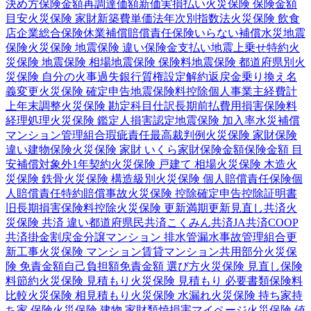
決め方
保険金額
再調達価額
新価実損払い
火災保険 保険金額
目安
火災保険 家財
新築費単価法
年次別指数法
火災保険 飲食
店
企業総合保険
休業補償
賠償責任保険
いらない補償
水災
地震
保険
火災保険 地震保険 違い
保険金支払い
地震上乗せ特約
火
災保険 地震保険 相場
地震保険 保険料
地震保険 都道府県別
火
災保険 自分の火事
過失
銀行
質権設定
解約返戻金
乗り換え
名
義変更
火災保険 確定申告
地震保険料控除
個人事業主
経費計
上
年末調整
火災保険 勘定科目
仕訳
長期前払費用
損害保険料
経理処理
火災保険 鑑定人
損害認定
地震保険 加入率
水災補償
マンション管理組合
瑕疵責任
最高裁判例
火災保険 家財保険
違い
建物保険
火災保険 家財 いくら
家財保険金額
保険金額 目
安
補償対象外
1年契約
火災保険 戸建て 相場
火災保険 木造
火
災保険 鉄骨
火災保険 構造級別
火災保険 個人賠償責任保険
個
人賠償責任特約
賠償事故
火災保険 控除
確定申告
控除証明書
旧長期損害保険料控除
火災保険 更新
満期更新
見直し
共済
火
災保険 共済 違い
都道府県民共済
こくみん共済
JA共済
COOP
共済
掛金
割戻金
分譲
マンション 排水管
漏水事故
管理組合
更
新工事
火災保険 マンション
賃貸マンション
共用部分
火災保
険 免責金額
自己負担額
免責金額 選び方
火災保険 見直し
保険
料節約
火災保険 見積もり
火災保険 見積もり 必要書類
保険料
比較
火災保険 相見積もり
火災保険 水漏れ
火災保険 持ち家
持
ち家 保険
火災保険 建物 家財
類焼損害
マイページ
火災保険 値