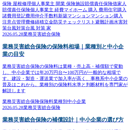
保険 屋根修理
個人事業主 開業 保険
施設賠償責任保険
借家人
賠償責任保険
個人事業主 経費
マイホーム 購入 費用
住宅購入
諸費用
登記費用
仲介手数料
新築マンション
マンション購入
注意点
管理費
修繕積立金
防災
チェックリスト
避難計画
水害対
策
台風対策
台風 対策 家
2026.05.28
業務災害総合保険
業務災害総合保険の保険料相場｜業種別と中小企
業の目安
業務災害総合保険の保険料は業種・売上高・補償額で変動
し、中小企業では年20万円台〜100万円が一般的な相場で
す。建設・製造・運送業で加入率が高く、事務系中小企業の
普及はこれから。業種別の保険料水準と判断材料を専門家が
解説します
業務災害総合保険
保険料
業種別
中小企業
2026.05.28
業務災害総合保険
業務災害総合保険の補償設計｜中小企業の選び方