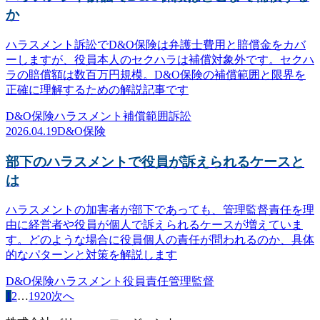
か
ハラスメント訴訟でD&O保険は弁護士費用と賠償金をカバ
ーしますが、役員本人のセクハラは補償対象外です。セクハ
ラの賠償額は数百万円規模。D&O保険の補償範囲と限界を
正確に理解するための解説記事です
D&O保険
ハラスメント
補償範囲
訴訟
2026.04.19
D&O保険
部下のハラスメントで役員が訴えられるケースと
は
ハラスメントの加害者が部下であっても、管理監督責任を理
由に経営者や役員が個人で訴えられるケースが増えていま
す。どのような場合に役員個人の責任が問われるのか、具体
的なパターンと対策を解説します
D&O保険
ハラスメント
役員責任
管理監督
1
2
…
19
20
次へ