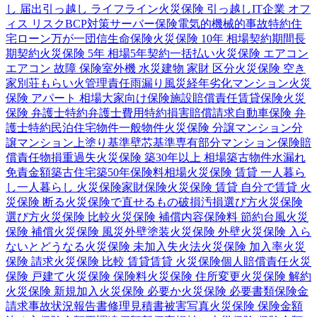
し 届出
引っ越し ライフライン
火災保険 引っ越し
IT企業 オフ
ィス リスク
BCP対策
サーバー保険
電気的機械的事故特約
住
宅ローン
万が一
団信
生命保険
火災保険 10年 相場
契約期間
長
期契約
火災保険 5年 相場
5年契約
一括払い
火災保険 エアコン
エアコン 故障 保険
室外機 水災
建物 家財 区分
火災保険 空き
家
別荘
もらい火
管理責任
雨漏り
風災
経年劣化
マンション
火災
保険 アパート 相場
大家向け保険
施設賠償責任
賃貸保険
火災
保険 弁護士特約
弁護士費用特約
損害賠償請求
自動車保険 弁
護士特約
民泊
住宅物件
一般物件
火災保険 分譲マンション
分
譲マンション
上塗り基準
壁芯基準
専有部分
マンション保険
賠
償責任
物損
重過失
火災保険 築30年以上 相場
築古物件
水漏れ
免責金額
築古住宅
築50年
保険料相場
火災保険 賃貸 一人暮ら
し
一人暮らし 火災保険
家財保険
火災保険 賃貸 自分で
賃貸 火
災保険 断る
火災保険で直せるもの
破損汚損
選び方
火災保険
選び方
火災保険 比較
火災保険 補償内容
保険料 節約
台風
火災
保険 補償
火災保険 風災
外壁塗装
火災保険 外壁
火災保険 入ら
ないとどうなる
火災保険 未加入
失火法
火災保険 加入率
火災
保険 請求
火災保険 比較 賃貸
賃貸 火災保険
個人賠償責任
火災
保険 戸建て
火災保険 保険料
火災保険 住所変更
火災保険 解約
火災保険 新規加入
火災保険 必要か
火災保険 必要書類
保険金
請求
事故状況報告書
修理見積書
被害写真
火災保険 保険金額