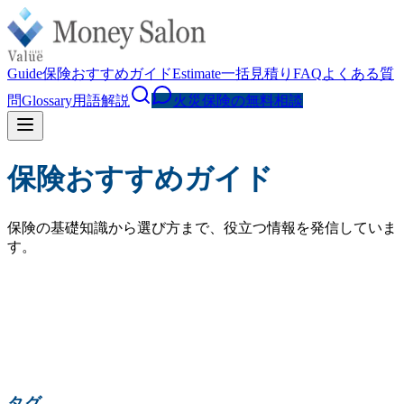
Guide
保険おすすめガイド
Estimate
一括見積り
FAQ
よくある質
問
Glossary
用語解説
火災保険の無料相談
保険おすすめガイド
保険の基礎知識から選び方まで、役立つ情報を発信していま
す。
検索
人気の検索:
火災保険 相場
水災補償
地震保険
家財保険
火災保険 見直し
賃貸 火災保険
タグ