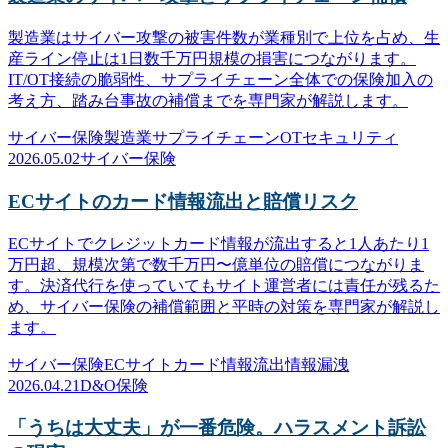
製造業はサイバー攻撃の被害件数が業種別で上位を占め、生
産ライン停止は1日数千万円規模の損害につながります。
IT/OT接続の脆弱性、サプライチェーン全体での保険加入の
考え方、踏み台事故の補償までを専門家が解説します。
サイバー保険
製造業
サプライチェーン
OTセキュリティ
2026.05.02
サイバー保険
ECサイトのカード情報流出と賠償リスク
ECサイトでクレジットカード情報が流出すると1人あたり1
万円超、規模次第で数千万円〜億単位の賠償につながりま
す。決済代行を使っていてもサイト運営者には責任が残るた
め、サイバー保険の補償範囲と平時の対策を専門家が解説し
ます。
サイバー保険
ECサイト
カード情報流出
情報漏洩
2026.04.21
D&O保険
「うちは大丈夫」が一番危険。ハラスメント訴訟