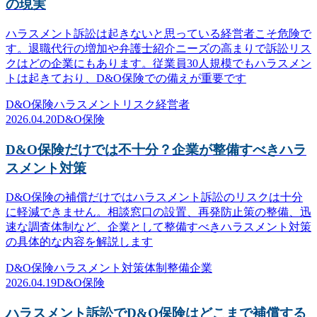
の現実
ハラスメント訴訟は起きないと思っている経営者こそ危険で
す。退職代行の増加や弁護士紹介ニーズの高まりで訴訟リス
クはどの企業にもあります。従業員30人規模でもハラスメン
トは起きており、D&O保険での備えが重要です
D&O保険
ハラスメント
リスク
経営者
2026.04.20
D&O保険
D&O保険だけでは不十分？企業が整備すべきハラ
スメント対策
D&O保険の補償だけではハラスメント訴訟のリスクは十分
に軽減できません。相談窓口の設置、再発防止策の整備、迅
速な調査体制など、企業として整備すべきハラスメント対策
の具体的な内容を解説します
D&O保険
ハラスメント対策
体制整備
企業
2026.04.19
D&O保険
ハラスメント訴訟でD&O保険はどこまで補償する