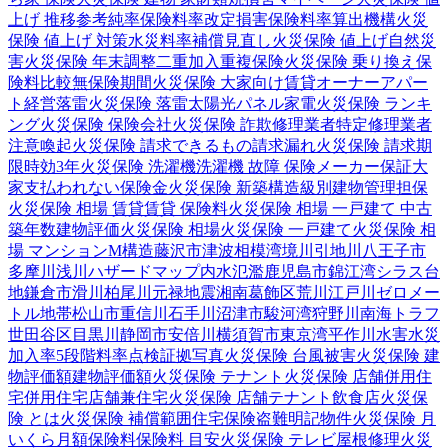
上げ 推移
参考純率
保険料率改定
損害保険料率算出機構
火災
保険 値上げ 対策
水災料率
補償見直し
火災保険 値上げ
自然災
害
火災保険 年末調整
二重加入
重複保険
火災保険 乗り換え
保
険料比較
無保険期間
火災保険 大家向け
賃貸オーナー
アパー
ト経営
落雷
火災保険 落雷
太陽光パネル
家電
火災保険 ランキ
ング
火災保険 保険会社
火災保険 詐欺
修理業者
特定修理業者
注意喚起
火災保険 請求できるもの
請求漏れ
火災保険 請求期
限
時効
3年
火災保険 洗濯機
洗濯機 故障 保険
メーカー保証
大
家
支払われない
保険金
火災保険 新築
構造級別
建物管理
担保
火災保険 相場 賃貸
賃貸 保険料
火災保険 相場 一戸建て 中古
築年数
建物評価
火災保険 相場
火災保険 一戸建て
火災保険 相
場 マンション
M構造
藤沢市
津波
相模湾
境川
引地川
八王子市
多摩川
浅川
ハザードマップ
内水氾濫
鹿児島市
錦江湾
シラス台
地
鎌倉市
滑川
柏尾川
元禄地震
湘南
葛飾区
荒川
江戸川
ゼロメー
トル地帯
松山市
重信川
石手川
沼津市
駿河湾
狩野川
南海トラフ
世田谷区
目黒川
静岡市
安倍川
横須賀市
東京湾
平作川
水害
水災
加入率
5段階料率
点検
証拠写真
火災保険 台風被害
火災保険 建
物評価額
建物評価額
火災保険 テナント
火災保険 店舗併用住
宅
併用住宅
店舗兼住宅
火災保険 店舗
テナント
飲食店
火災保
険 とは
火災保険 補償範囲
住宅保険
盗難
明記物件
火災保険 月
いくら
月額保険料
保険料 目安
火災保険 テレビ
屋根修理
火災