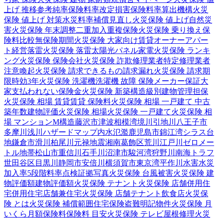
上げ 推移
参考純率
保険料率改定
損害保険料率算出機構
火災
保険 値上げ 対策
水災料率
補償見直し
火災保険 値上げ
自然災
害
火災保険 年末調整
二重加入
重複保険
火災保険 乗り換え
保
険料比較
無保険期間
火災保険 大家向け
賃貸オーナー
アパー
ト経営
落雷
火災保険 落雷
太陽光パネル
家電
火災保険 ランキ
ング
火災保険 保険会社
火災保険 詐欺
修理業者
特定修理業者
注意喚起
火災保険 請求できるもの
請求漏れ
火災保険 請求期
限
時効
3年
火災保険 洗濯機
洗濯機 故障 保険
メーカー保証
大
家
支払われない
保険金
火災保険 新築
構造級別
建物管理
担保
火災保険 相場 賃貸
賃貸 保険料
火災保険 相場 一戸建て 中古
築年数
建物評価
火災保険 相場
火災保険 一戸建て
火災保険 相
場 マンション
M構造
藤沢市
津波
相模湾
境川
引地川
八王子市
多摩川
浅川
ハザードマップ
内水氾濫
鹿児島市
錦江湾
シラス台
地
鎌倉市
滑川
柏尾川
元禄地震
湘南
葛飾区
荒川
江戸川
ゼロメー
トル地帯
松山市
重信川
石手川
沼津市
駿河湾
狩野川
南海トラフ
世田谷区
目黒川
静岡市
安倍川
横須賀市
東京湾
平作川
水害
水災
加入率
5段階料率
点検
証拠写真
火災保険 台風被害
火災保険 建
物評価額
建物評価額
火災保険 テナント
火災保険 店舗併用住
宅
併用住宅
店舗兼住宅
火災保険 店舗
テナント
飲食店
火災保
険 とは
火災保険 補償範囲
住宅保険
盗難
明記物件
火災保険 月
いくら
月額保険料
保険料 目安
火災保険 テレビ
屋根修理
火災