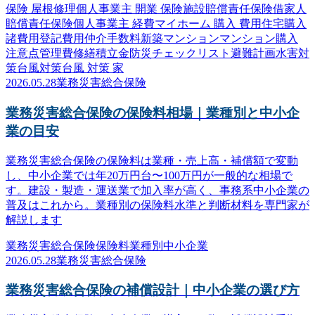
保険 屋根修理
個人事業主 開業 保険
施設賠償責任保険
借家人
賠償責任保険
個人事業主 経費
マイホーム 購入 費用
住宅購入
諸費用
登記費用
仲介手数料
新築マンション
マンション購入
注意点
管理費
修繕積立金
防災
チェックリスト
避難計画
水害対
策
台風対策
台風 対策 家
2026.05.28
業務災害総合保険
業務災害総合保険の保険料相場｜業種別と中小企
業の目安
業務災害総合保険の保険料は業種・売上高・補償額で変動
し、中小企業では年20万円台〜100万円が一般的な相場で
す。建設・製造・運送業で加入率が高く、事務系中小企業の
普及はこれから。業種別の保険料水準と判断材料を専門家が
解説します
業務災害総合保険
保険料
業種別
中小企業
2026.05.28
業務災害総合保険
業務災害総合保険の補償設計｜中小企業の選び方