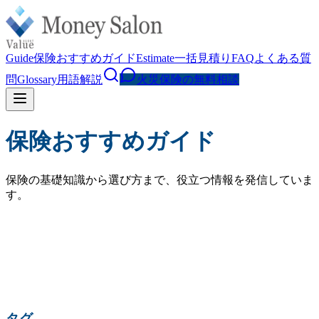
Guide
保険おすすめガイド
Estimate
一括見積り
FAQ
よくある質
問
Glossary
用語解説
火災保険の無料相談
保険おすすめガイド
保険の基礎知識から選び方まで、役立つ情報を発信していま
す。
検索
人気の検索:
火災保険 相場
水災補償
地震保険
家財保険
火災保険 見直し
賃貸 火災保険
タグ