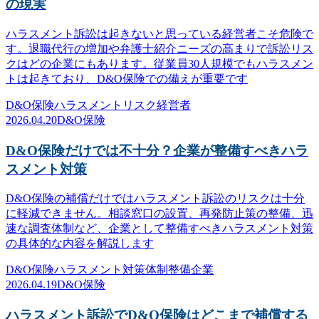
の現実
ハラスメント訴訟は起きないと思っている経営者こそ危険で
す。退職代行の増加や弁護士紹介ニーズの高まりで訴訟リス
クはどの企業にもあります。従業員30人規模でもハラスメン
トは起きており、D&O保険での備えが重要です
D&O保険
ハラスメント
リスク
経営者
2026.04.20
D&O保険
D&O保険だけでは不十分？企業が整備すべきハラ
スメント対策
D&O保険の補償だけではハラスメント訴訟のリスクは十分
に軽減できません。相談窓口の設置、再発防止策の整備、迅
速な調査体制など、企業として整備すべきハラスメント対策
の具体的な内容を解説します
D&O保険
ハラスメント対策
体制整備
企業
2026.04.19
D&O保険
ハラスメント訴訟でD&O保険はどこまで補償する