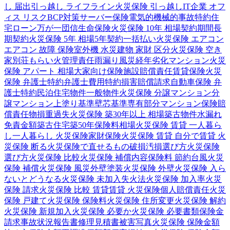
し 届出
引っ越し ライフライン
火災保険 引っ越し
IT企業 オフ
ィス リスク
BCP対策
サーバー保険
電気的機械的事故特約
住
宅ローン
万が一
団信
生命保険
火災保険 10年 相場
契約期間
長
期契約
火災保険 5年 相場
5年契約
一括払い
火災保険 エアコン
エアコン 故障 保険
室外機 水災
建物 家財 区分
火災保険 空き
家
別荘
もらい火
管理責任
雨漏り
風災
経年劣化
マンション
火災
保険 アパート 相場
大家向け保険
施設賠償責任
賃貸保険
火災
保険 弁護士特約
弁護士費用特約
損害賠償請求
自動車保険 弁
護士特約
民泊
住宅物件
一般物件
火災保険 分譲マンション
分
譲マンション
上塗り基準
壁芯基準
専有部分
マンション保険
賠
償責任
物損
重過失
火災保険 築30年以上 相場
築古物件
水漏れ
免責金額
築古住宅
築50年
保険料相場
火災保険 賃貸 一人暮ら
し
一人暮らし 火災保険
家財保険
火災保険 賃貸 自分で
賃貸 火
災保険 断る
火災保険で直せるもの
破損汚損
選び方
火災保険
選び方
火災保険 比較
火災保険 補償内容
保険料 節約
台風
火災
保険 補償
火災保険 風災
外壁塗装
火災保険 外壁
火災保険 入ら
ないとどうなる
火災保険 未加入
失火法
火災保険 加入率
火災
保険 請求
火災保険 比較 賃貸
賃貸 火災保険
個人賠償責任
火災
保険 戸建て
火災保険 保険料
火災保険 住所変更
火災保険 解約
火災保険 新規加入
火災保険 必要か
火災保険 必要書類
保険金
請求
事故状況報告書
修理見積書
被害写真
火災保険 保険金額