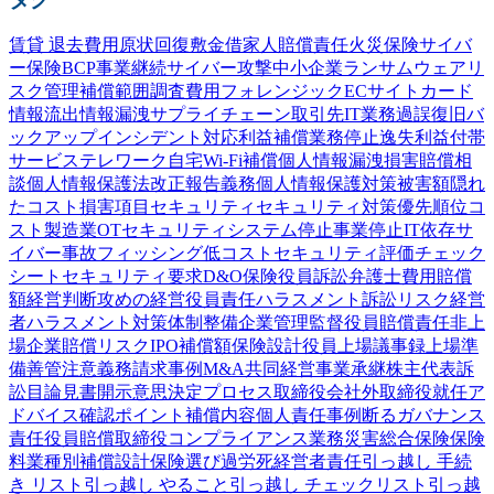
賃貸 退去費用
原状回復
敷金
借家人賠償責任
火災保険
サイバ
ー保険
BCP
事業継続
サイバー攻撃
中小企業
ランサムウェア
リ
スク管理
補償範囲
調査費用
フォレンジック
ECサイト
カード
情報流出
情報漏洩
サプライチェーン
取引先
IT業務過誤
復旧
バ
ックアップ
インシデント対応
利益補償
業務停止
逸失利益
付帯
サービス
テレワーク
自宅Wi-Fi
補償
個人情報漏洩
損害賠償
相
談
個人情報保護法
改正
報告義務
個人情報
保護
対策
被害額
隠れ
たコスト
損害項目
セキュリティ
セキュリティ対策
優先順位
コ
スト
製造業
OTセキュリティ
システム停止
事業停止
IT依存
サ
イバー事故
フィッシング
低コスト
セキュリティ評価
チェック
シート
セキュリティ要求
D&O保険
役員訴訟
弁護士費用
賠償
額
経営判断
攻めの経営
役員責任
ハラスメント
訴訟
リスク
経営
者
ハラスメント対策
体制整備
企業
管理監督
役員賠償責任
非上
場企業
賠償リスク
IPO
補償額
保険設計
役員
上場
議事録
上場準
備
善管注意義務
請求事例
M&A
共同経営
事業承継
株主代表訴
訟
目論見書
開示
意思決定プロセス
取締役会
社外取締役
就任
ア
ドバイス
確認
ポイント
補償内容
個人責任
事例
断る
ガバナンス
責任
役員賠償
取締役
コンプライアンス
業務災害総合保険
保険
料
業種別
補償設計
保険選び
過労死
経営者責任
引っ越し 手続
き リスト
引っ越し やること
引っ越し チェックリスト
引っ越