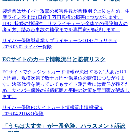
製造業はサイバー攻撃の被害件数が業種別で上位を占め、生
産ライン停止は1日数千万円規模の損害につながります。
IT/OT接続の脆弱性、サプライチェーン全体での保険加入の
考え方、踏み台事故の補償までを専門家が解説します。
サイバー保険
製造業
サプライチェーン
OTセキュリティ
2026.05.02
サイバー保険
ECサイトのカード情報流出と賠償リスク
ECサイトでクレジットカード情報が流出すると1人あたり1
万円超、規模次第で数千万円〜億単位の賠償につながりま
す。決済代行を使っていてもサイト運営者には責任が残るた
め、サイバー保険の補償範囲と平時の対策を専門家が解説し
ます。
サイバー保険
ECサイト
カード情報流出
情報漏洩
2026.04.21
D&O保険
「うちは大丈夫」が一番危険。ハラスメント訴訟