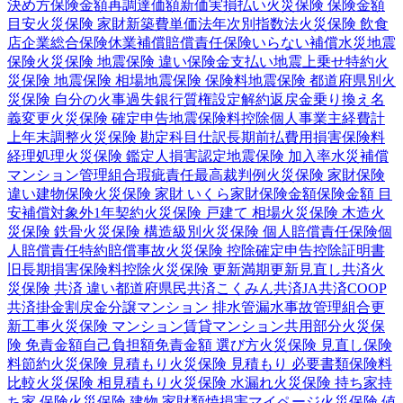
決め方
保険金額
再調達価額
新価実損払い
火災保険 保険金額
目安
火災保険 家財
新築費単価法
年次別指数法
火災保険 飲食
店
企業総合保険
休業補償
賠償責任保険
いらない補償
水災
地震
保険
火災保険 地震保険 違い
保険金支払い
地震上乗せ特約
火
災保険 地震保険 相場
地震保険 保険料
地震保険 都道府県別
火
災保険 自分の火事
過失
銀行
質権設定
解約返戻金
乗り換え
名
義変更
火災保険 確定申告
地震保険料控除
個人事業主
経費計
上
年末調整
火災保険 勘定科目
仕訳
長期前払費用
損害保険料
経理処理
火災保険 鑑定人
損害認定
地震保険 加入率
水災補償
マンション管理組合
瑕疵責任
最高裁判例
火災保険 家財保険
違い
建物保険
火災保険 家財 いくら
家財保険金額
保険金額 目
安
補償対象外
1年契約
火災保険 戸建て 相場
火災保険 木造
火
災保険 鉄骨
火災保険 構造級別
火災保険 個人賠償責任保険
個
人賠償責任特約
賠償事故
火災保険 控除
確定申告
控除証明書
旧長期損害保険料控除
火災保険 更新
満期更新
見直し
共済
火
災保険 共済 違い
都道府県民共済
こくみん共済
JA共済
COOP
共済
掛金
割戻金
分譲
マンション 排水管
漏水事故
管理組合
更
新工事
火災保険 マンション
賃貸マンション
共用部分
火災保
険 免責金額
自己負担額
免責金額 選び方
火災保険 見直し
保険
料節約
火災保険 見積もり
火災保険 見積もり 必要書類
保険料
比較
火災保険 相見積もり
火災保険 水漏れ
火災保険 持ち家
持
ち家 保険
火災保険 建物 家財
類焼損害
マイページ
火災保険 値