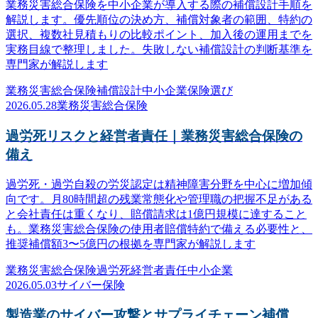
業務災害総合保険を中小企業が導入する際の補償設計手順を
解説します。優先順位の決め方、補償対象者の範囲、特約の
選択、複数社見積もりの比較ポイント、加入後の運用までを
実務目線で整理しました。失敗しない補償設計の判断基準を
専門家が解説します
業務災害総合保険
補償設計
中小企業
保険選び
2026.05.28
業務災害総合保険
過労死リスクと経営者責任｜業務災害総合保険の
備え
過労死・過労自殺の労災認定は精神障害分野を中心に増加傾
向です。月80時間超の残業常態化や管理職の把握不足がある
と会社責任は重くなり、賠償請求は1億円規模に達すること
も。業務災害総合保険の使用者賠償特約で備える必要性と、
推奨補償額3〜5億円の根拠を専門家が解説します
業務災害総合保険
過労死
経営者責任
中小企業
2026.05.03
サイバー保険
製造業のサイバー攻撃とサプライチェーン補償