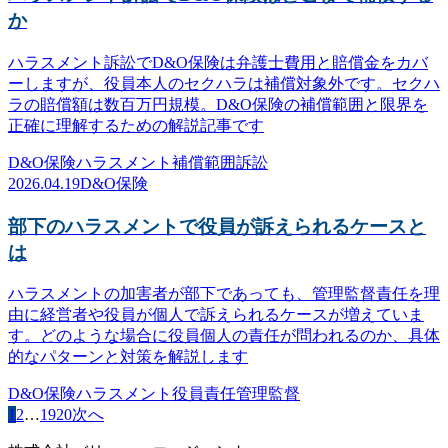
か
ハラスメント訴訟でD&O保険は弁護士費用と賠償金をカバ
ーしますが、役員本人のセクハラは補償対象外です。セクハ
ラの賠償額は数百万円規模。D&O保険の補償範囲と限界を
正確に理解するための解説記事です
D&O保険
ハラスメント
補償範囲
訴訟
2026.04.19
D&O保険
部下のハラスメントで役員が訴えられるケースと
は
ハラスメントの加害者が部下であっても、管理監督責任を理
由に経営者や役員が個人で訴えられるケースが増えていま
す。どのような場合に役員個人の責任が問われるのか、具体
的なパターンと対策を解説します
D&O保険
ハラスメント
役員責任
管理監督
1
2
…
19
20
次へ