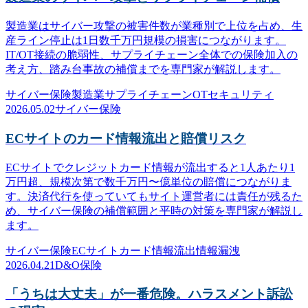
製造業はサイバー攻撃の被害件数が業種別で上位を占め、生
産ライン停止は1日数千万円規模の損害につながります。
IT/OT接続の脆弱性、サプライチェーン全体での保険加入の
考え方、踏み台事故の補償までを専門家が解説します。
サイバー保険
製造業
サプライチェーン
OTセキュリティ
2026.05.02
サイバー保険
ECサイトのカード情報流出と賠償リスク
ECサイトでクレジットカード情報が流出すると1人あたり1
万円超、規模次第で数千万円〜億単位の賠償につながりま
す。決済代行を使っていてもサイト運営者には責任が残るた
め、サイバー保険の補償範囲と平時の対策を専門家が解説し
ます。
サイバー保険
ECサイト
カード情報流出
情報漏洩
2026.04.21
D&O保険
「うちは大丈夫」が一番危険。ハラスメント訴訟