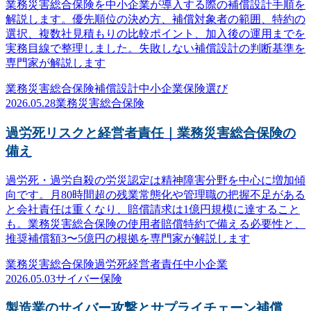
業務災害総合保険を中小企業が導入する際の補償設計手順を
解説します。優先順位の決め方、補償対象者の範囲、特約の
選択、複数社見積もりの比較ポイント、加入後の運用までを
実務目線で整理しました。失敗しない補償設計の判断基準を
専門家が解説します
業務災害総合保険
補償設計
中小企業
保険選び
2026.05.28
業務災害総合保険
過労死リスクと経営者責任｜業務災害総合保険の
備え
過労死・過労自殺の労災認定は精神障害分野を中心に増加傾
向です。月80時間超の残業常態化や管理職の把握不足がある
と会社責任は重くなり、賠償請求は1億円規模に達すること
も。業務災害総合保険の使用者賠償特約で備える必要性と、
推奨補償額3〜5億円の根拠を専門家が解説します
業務災害総合保険
過労死
経営者責任
中小企業
2026.05.03
サイバー保険
製造業のサイバー攻撃とサプライチェーン補償