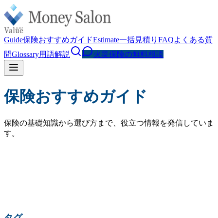
Guide
保険おすすめガイド
Estimate
一括見積り
FAQ
よくある質
問
Glossary
用語解説
火災保険の無料相談
保険おすすめガイド
保険の基礎知識から選び方まで、役立つ情報を発信していま
す。
検索
人気の検索:
火災保険 相場
水災補償
地震保険
家財保険
火災保険 見直し
賃貸 火災保険
タグ