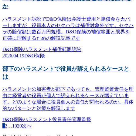
か
ハラスメント訴訟でD&O保険は弁護士費用と賠償金をカバ
ーしますが、役員本人のセクハラは補償対象外です。セクハ
ラの賠償額は数百万円規模。D&O保険の補償範囲と限界を
正確に理解するための解説記事です
D&O保険
ハラスメント
補償範囲
訴訟
2026.04.19
D&O保険
部下のハラスメントで役員が訴えられるケースと
は
ハラスメントの加害者が部下であっても、管理監督責任を理
由に経営者や役員が個人で訴えられるケースが増えていま
す。どのような場合に役員個人の責任が問われるのか、具体
的なパターンと対策を解説します
D&O保険
ハラスメント
役員責任
管理監督
1
2
…
19
20
次へ