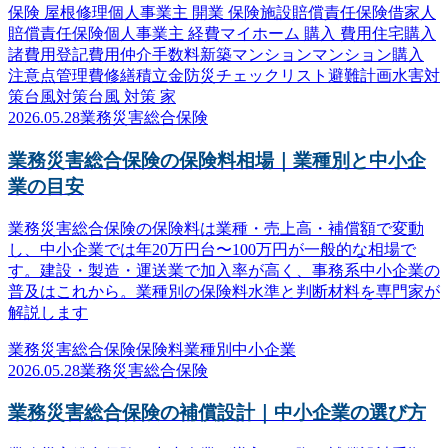
保険 屋根修理
個人事業主 開業 保険
施設賠償責任保険
借家人
賠償責任保険
個人事業主 経費
マイホーム 購入 費用
住宅購入
諸費用
登記費用
仲介手数料
新築マンション
マンション購入
注意点
管理費
修繕積立金
防災
チェックリスト
避難計画
水害対
策
台風対策
台風 対策 家
2026.05.28
業務災害総合保険
業務災害総合保険の保険料相場｜業種別と中小企
業の目安
業務災害総合保険の保険料は業種・売上高・補償額で変動
し、中小企業では年20万円台〜100万円が一般的な相場で
す。建設・製造・運送業で加入率が高く、事務系中小企業の
普及はこれから。業種別の保険料水準と判断材料を専門家が
解説します
業務災害総合保険
保険料
業種別
中小企業
2026.05.28
業務災害総合保険
業務災害総合保険の補償設計｜中小企業の選び方