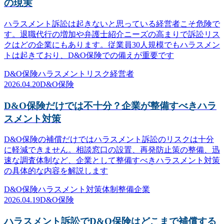
の現実
ハラスメント訴訟は起きないと思っている経営者こそ危険で
す。退職代行の増加や弁護士紹介ニーズの高まりで訴訟リス
クはどの企業にもあります。従業員30人規模でもハラスメン
トは起きており、D&O保険での備えが重要です
D&O保険
ハラスメント
リスク
経営者
2026.04.20
D&O保険
D&O保険だけでは不十分？企業が整備すべきハラ
スメント対策
D&O保険の補償だけではハラスメント訴訟のリスクは十分
に軽減できません。相談窓口の設置、再発防止策の整備、迅
速な調査体制など、企業として整備すべきハラスメント対策
の具体的な内容を解説します
D&O保険
ハラスメント対策
体制整備
企業
2026.04.19
D&O保険
ハラスメント訴訟でD&O保険はどこまで補償する