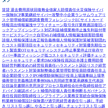
賃貸 退去費用
原状回復
敷金
借家人賠償責任
火災保険
サイバ
ー保険
BCP
事業継続
サイバー攻撃
中小企業
ランサムウェア
リ
スク管理
補償範囲
調査費用
フォレンジック
ECサイト
カード
情報流出
情報漏洩
サプライチェーン
取引先
IT業務過誤
復旧
バ
ックアップ
インシデント対応
利益補償
業務停止
逸失利益
付帯
サービス
テレワーク
自宅Wi-Fi
補償
個人情報漏洩
損害賠償
相
談
個人情報保護法
改正
報告義務
個人情報
保護
対策
被害額
隠れ
たコスト
損害項目
セキュリティ
セキュリティ対策
優先順位
コ
スト
製造業
OTセキュリティ
システム停止
事業停止
IT依存
サ
イバー事故
フィッシング
低コスト
セキュリティ評価
チェック
シート
セキュリティ要求
D&O保険
役員訴訟
弁護士費用
賠償
額
経営判断
攻めの経営
役員責任
ハラスメント
訴訟
リスク
経営
者
ハラスメント対策
体制整備
企業
管理監督
役員賠償責任
非上
場企業
賠償リスク
IPO
補償額
保険設計
役員
上場
議事録
上場準
備
善管注意義務
請求事例
M&A
共同経営
事業承継
株主代表訴
訟
目論見書
開示
意思決定プロセス
取締役会
社外取締役
就任
ア
ドバイス
確認
ポイント
補償内容
個人責任
事例
断る
ガバナンス
責任
役員賠償
取締役
コンプライアンス
業務災害総合保険
保険
料
業種別
補償設計
保険選び
過労死
経営者責任
引っ越し 手続
き リスト
引っ越し やること
引っ越し チェックリスト
引っ越