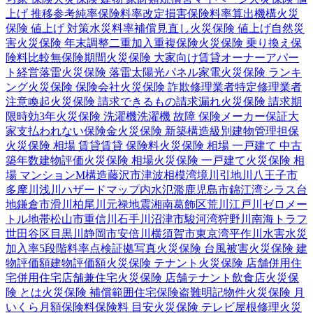
上げ 推移
参考純率
保険料率改定
損害保険料率算出機構
火災
保険 値上げ 対策
水災料率
補償見直し
火災保険 値上げ
自然災
害
火災保険 年末調整
二重加入
重複保険
火災保険 乗り換え
保
険料比較
無保険期間
火災保険 大家向け
賃貸オーナー
アパー
ト経営
落雷
火災保険 落雷
太陽光パネル
家電
火災保険 ランキ
ング
火災保険 保険会社
火災保険 詐欺
修理業者
特定修理業者
注意喚起
火災保険 請求できるもの
請求漏れ
火災保険 請求期
限
時効
3年
火災保険 洗濯機
洗濯機 故障 保険
メーカー保証
大
家
支払われない
保険金
火災保険 新築
構造級別
建物管理
担保
火災保険 相場 賃貸
賃貸 保険料
火災保険 相場 一戸建て 中古
築年数
建物評価
火災保険 相場
火災保険 一戸建て
火災保険 相
場 マンション
M構造
藤沢市
津波
相模湾
境川
引地川
八王子市
多摩川
浅川
ハザードマップ
内水氾濫
鹿児島市
錦江湾
シラス台
地
鎌倉市
滑川
柏尾川
元禄地震
湘南
葛飾区
荒川
江戸川
ゼロメー
トル地帯
松山市
重信川
石手川
沼津市
駿河湾
狩野川
南海トラフ
世田谷区
目黒川
静岡市
安倍川
横須賀市
東京湾
平作川
水害
水災
加入率
5段階料率
点検
証拠写真
火災保険 台風被害
火災保険 建
物評価額
建物評価額
火災保険 テナント
火災保険 店舗併用住
宅
併用住宅
店舗兼住宅
火災保険 店舗
テナント
飲食店
火災保
険 とは
火災保険 補償範囲
住宅保険
盗難
明記物件
火災保険 月
いくら
月額保険料
保険料 目安
火災保険 テレビ
屋根修理
火災