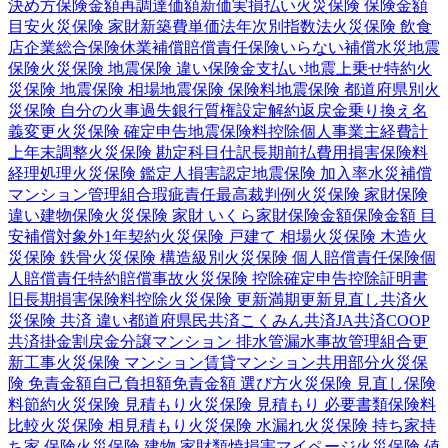
決め方
保険金額
再調達価額
新価実損払い
火災保険 保険金額
目安
火災保険 家財
新築費単価法
年次別指数法
火災保険 飲食
店
企業総合保険
休業補償
賠償責任保険
いらない補償
水災
地震
保険
火災保険 地震保険 違い
保険金支払い
地震上乗せ特約
火
災保険 地震保険 相場
地震保険 保険料
地震保険 都道府県別
火
災保険 自分の火事
過失
銀行
質権設定
解約返戻金
乗り換え
名
義変更
火災保険 確定申告
地震保険料控除
個人事業主
経費計
上
年末調整
火災保険 勘定科目
仕訳
長期前払費用
損害保険料
経理処理
火災保険 鑑定人
損害認定
地震保険 加入率
水災補償
マンション管理組合
瑕疵責任
最高裁判例
火災保険 家財保険
違い
建物保険
火災保険 家財 いくら
家財保険金額
保険金額 目
安
補償対象外
1年契約
火災保険 戸建て 相場
火災保険 木造
火
災保険 鉄骨
火災保険 構造級別
火災保険 個人賠償責任保険
個
人賠償責任特約
賠償事故
火災保険 控除
確定申告
控除証明書
旧長期損害保険料控除
火災保険 更新
満期更新
見直し
共済
火
災保険 共済 違い
都道府県民共済
こくみん共済
JA共済
COOP
共済
掛金
割戻金
分譲
マンション 排水管
漏水事故
管理組合
更
新工事
火災保険 マンション
賃貸マンション
共用部分
火災保
険 免責金額
自己負担額
免責金額 選び方
火災保険 見直し
保険
料節約
火災保険 見積もり
火災保険 見積もり 必要書類
保険料
比較
火災保険 相見積もり
火災保険 水漏れ
火災保険 持ち家
持
ち家 保険
火災保険 建物 家財
類焼損害
マイページ
火災保険 値