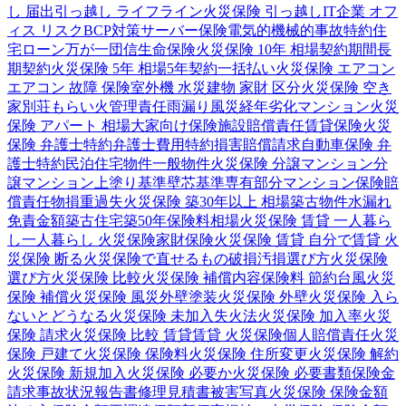
し 届出
引っ越し ライフライン
火災保険 引っ越し
IT企業 オフ
ィス リスク
BCP対策
サーバー保険
電気的機械的事故特約
住
宅ローン
万が一
団信
生命保険
火災保険 10年 相場
契約期間
長
期契約
火災保険 5年 相場
5年契約
一括払い
火災保険 エアコン
エアコン 故障 保険
室外機 水災
建物 家財 区分
火災保険 空き
家
別荘
もらい火
管理責任
雨漏り
風災
経年劣化
マンション
火災
保険 アパート 相場
大家向け保険
施設賠償責任
賃貸保険
火災
保険 弁護士特約
弁護士費用特約
損害賠償請求
自動車保険 弁
護士特約
民泊
住宅物件
一般物件
火災保険 分譲マンション
分
譲マンション
上塗り基準
壁芯基準
専有部分
マンション保険
賠
償責任
物損
重過失
火災保険 築30年以上 相場
築古物件
水漏れ
免責金額
築古住宅
築50年
保険料相場
火災保険 賃貸 一人暮ら
し
一人暮らし 火災保険
家財保険
火災保険 賃貸 自分で
賃貸 火
災保険 断る
火災保険で直せるもの
破損汚損
選び方
火災保険
選び方
火災保険 比較
火災保険 補償内容
保険料 節約
台風
火災
保険 補償
火災保険 風災
外壁塗装
火災保険 外壁
火災保険 入ら
ないとどうなる
火災保険 未加入
失火法
火災保険 加入率
火災
保険 請求
火災保険 比較 賃貸
賃貸 火災保険
個人賠償責任
火災
保険 戸建て
火災保険 保険料
火災保険 住所変更
火災保険 解約
火災保険 新規加入
火災保険 必要か
火災保険 必要書類
保険金
請求
事故状況報告書
修理見積書
被害写真
火災保険 保険金額