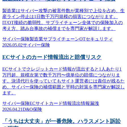
製造業はサイバー攻撃の被害件数が業種別で上位を占め、生
産ライン停止は1日数千万円規模の損害につながります。
IT/OT接続の脆弱性、サプライチェーン全体での保険加入の
考え方、踏み台事故の補償までを専門家が解説します。
サイバー保険
製造業
サプライチェーン
OTセキュリティ
2026.05.02
サイバー保険
ECサイトのカード情報流出と賠償リスク
ECサイトでクレジットカード情報が流出すると1人あたり1
万円超、規模次第で数千万円〜億単位の賠償につながりま
す。決済代行を使っていてもサイト運営者には責任が残るた
め、サイバー保険の補償範囲と平時の対策を専門家が解説し
ます。
サイバー保険
ECサイト
カード情報流出
情報漏洩
2026.04.21
D&O保険
「うちは大丈夫」が一番危険。ハラスメント訴訟