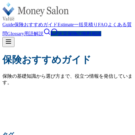
Guide
保険おすすめガイド
Estimate
一括見積り
FAQ
よくある質
問
Glossary
用語解説
火災保険の無料相談
保険おすすめガイド
保険の基礎知識から選び方まで、役立つ情報を発信していま
す。
検索
人気の検索:
火災保険 相場
水災補償
地震保険
家財保険
火災保険 見直し
賃貸 火災保険
タグ