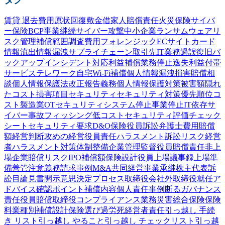
賃貸 退去費用
原状回復
敷金
借家人賠償責任
火災保険
サイバ
ー保険
BCP
事業継続
サイバー攻撃
中小企業
ランサムウェア
リ
スク管理
補償範囲
調査費用
フォレンジック
ECサイト
カード
情報流出
情報漏洩
サプライチェーン
取引先
IT業務過誤
復旧
バ
ックアップ
インシデント対応
利益補償
業務停止
逸失利益
付帯
サービス
テレワーク
自宅Wi-Fi
補償
個人情報漏洩
損害賠償
相
談
個人情報保護法
改正
報告義務
個人情報
保護
対策
被害額
隠れ
たコスト
損害項目
セキュリティ
セキュリティ対策
優先順位
コ
スト
製造業
OTセキュリティ
システム停止
事業停止
IT依存
サ
イバー事故
フィッシング
低コスト
セキュリティ評価
チェック
シート
セキュリティ要求
D&O保険
役員訴訟
弁護士費用
賠償
額
経営判断
攻めの経営
役員責任
ハラスメント
訴訟
リスク
経営
者
ハラスメント対策
体制整備
企業
管理監督
役員賠償責任
非上
場企業
賠償リスク
IPO
補償額
保険設計
役員
上場
議事録
上場準
備
善管注意義務
請求事例
M&A
共同経営
事業承継
株主代表訴
訟
目論見書
開示
意思決定プロセス
取締役会
社外取締役
就任
ア
ドバイス
確認
ポイント
補償内容
個人責任
事例
断る
ガバナンス
責任
役員賠償
取締役
コンプライアンス
業務災害総合保険
保険
料
業種別
補償設計
保険選び
過労死
経営者責任
引っ越し 手続
き リスト
引っ越し やること
引っ越し チェックリスト
引っ越