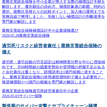
業務災害総合保険を中小企業が導入する際の補償設計手順を
解説します。優先順位の決め方、補償対象者の範囲、特約の
選択、複数社見積もりの比較ポイント、加入後の運用までを
実務目線で整理しました。失敗しない補償設計の判断基準を
専門家が解説します
業務災害総合保険
補償設計
中小企業
保険選び
2026.05.28
業務災害総合保険
過労死リスクと経営者責任｜業務災害総合保険の
備え
過労死・過労自殺の労災認定は精神障害分野を中心に増加傾
向です。月80時間超の残業常態化や管理職の把握不足がある
と会社責任は重くなり、賠償請求は1億円規模に達すること
も。業務災害総合保険の使用者賠償特約で備える必要性と、
推奨補償額3〜5億円の根拠を専門家が解説します
業務災害総合保険
過労死
経営者責任
中小企業
2026.05.03
サイバー保険
製造業のサイバー攻撃とサプライチェーン補償