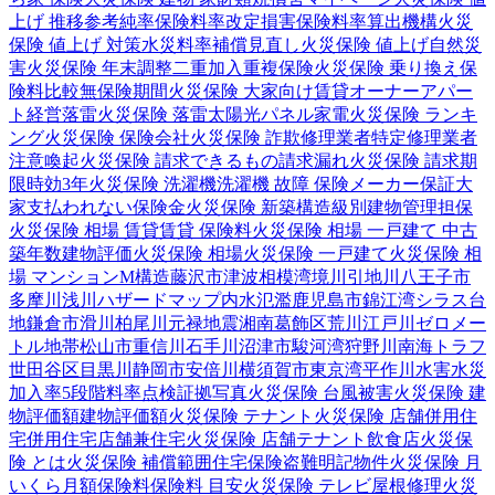
上げ 推移
参考純率
保険料率改定
損害保険料率算出機構
火災
保険 値上げ 対策
水災料率
補償見直し
火災保険 値上げ
自然災
害
火災保険 年末調整
二重加入
重複保険
火災保険 乗り換え
保
険料比較
無保険期間
火災保険 大家向け
賃貸オーナー
アパー
ト経営
落雷
火災保険 落雷
太陽光パネル
家電
火災保険 ランキ
ング
火災保険 保険会社
火災保険 詐欺
修理業者
特定修理業者
注意喚起
火災保険 請求できるもの
請求漏れ
火災保険 請求期
限
時効
3年
火災保険 洗濯機
洗濯機 故障 保険
メーカー保証
大
家
支払われない
保険金
火災保険 新築
構造級別
建物管理
担保
火災保険 相場 賃貸
賃貸 保険料
火災保険 相場 一戸建て 中古
築年数
建物評価
火災保険 相場
火災保険 一戸建て
火災保険 相
場 マンション
M構造
藤沢市
津波
相模湾
境川
引地川
八王子市
多摩川
浅川
ハザードマップ
内水氾濫
鹿児島市
錦江湾
シラス台
地
鎌倉市
滑川
柏尾川
元禄地震
湘南
葛飾区
荒川
江戸川
ゼロメー
トル地帯
松山市
重信川
石手川
沼津市
駿河湾
狩野川
南海トラフ
世田谷区
目黒川
静岡市
安倍川
横須賀市
東京湾
平作川
水害
水災
加入率
5段階料率
点検
証拠写真
火災保険 台風被害
火災保険 建
物評価額
建物評価額
火災保険 テナント
火災保険 店舗併用住
宅
併用住宅
店舗兼住宅
火災保険 店舗
テナント
飲食店
火災保
険 とは
火災保険 補償範囲
住宅保険
盗難
明記物件
火災保険 月
いくら
月額保険料
保険料 目安
火災保険 テレビ
屋根修理
火災