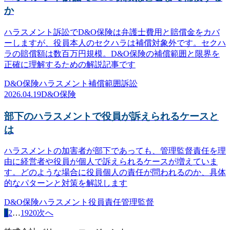
か
ハラスメント訴訟でD&O保険は弁護士費用と賠償金をカバ
ーしますが、役員本人のセクハラは補償対象外です。セクハ
ラの賠償額は数百万円規模。D&O保険の補償範囲と限界を
正確に理解するための解説記事です
D&O保険
ハラスメント
補償範囲
訴訟
2026.04.19
D&O保険
部下のハラスメントで役員が訴えられるケースと
は
ハラスメントの加害者が部下であっても、管理監督責任を理
由に経営者や役員が個人で訴えられるケースが増えていま
す。どのような場合に役員個人の責任が問われるのか、具体
的なパターンと対策を解説します
D&O保険
ハラスメント
役員責任
管理監督
1
2
…
19
20
次へ