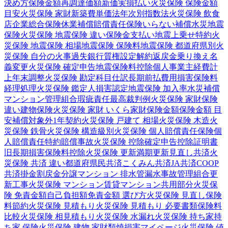
決め方
保険金額
再調達価額
新価実損払い
火災保険 保険金額
目安
火災保険 家財
新築費単価法
年次別指数法
火災保険 飲食
店
企業総合保険
休業補償
賠償責任保険
いらない補償
水災
地震
保険
火災保険 地震保険 違い
保険金支払い
地震上乗せ特約
火
災保険 地震保険 相場
地震保険 保険料
地震保険 都道府県別
火
災保険 自分の火事
過失
銀行
質権設定
解約返戻金
乗り換え
名
義変更
火災保険 確定申告
地震保険料控除
個人事業主
経費計
上
年末調整
火災保険 勘定科目
仕訳
長期前払費用
損害保険料
経理処理
火災保険 鑑定人
損害認定
地震保険 加入率
水災補償
マンション管理組合
瑕疵責任
最高裁判例
火災保険 家財保険
違い
建物保険
火災保険 家財 いくら
家財保険金額
保険金額 目
安
補償対象外
1年契約
火災保険 戸建て 相場
火災保険 木造
火
災保険 鉄骨
火災保険 構造級別
火災保険 個人賠償責任保険
個
人賠償責任特約
賠償事故
火災保険 控除
確定申告
控除証明書
旧長期損害保険料控除
火災保険 更新
満期更新
見直し
共済
火
災保険 共済 違い
都道府県民共済
こくみん共済
JA共済
COOP
共済
掛金
割戻金
分譲
マンション 排水管
漏水事故
管理組合
更
新工事
火災保険 マンション
賃貸マンション
共用部分
火災保
険 免責金額
自己負担額
免責金額 選び方
火災保険 見直し
保険
料節約
火災保険 見積もり
火災保険 見積もり 必要書類
保険料
比較
火災保険 相見積もり
火災保険 水漏れ
火災保険 持ち家
持
ち家 保険
火災保険 建物 家財
類焼損害
マイページ
火災保険 値