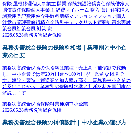
保険 屋根修理
個人事業主 開業 保険
施設賠償責任保険
借家人
賠償責任保険
個人事業主 経費
マイホーム 購入 費用
住宅購入
諸費用
登記費用
仲介手数料
新築マンション
マンション購入
注意点
管理費
修繕積立金
防災
チェックリスト
避難計画
水害対
策
台風対策
台風 対策 家
2026.05.28
業務災害総合保険
業務災害総合保険の保険料相場｜業種別と中小企
業の目安
業務災害総合保険の保険料は業種・売上高・補償額で変動
し、中小企業では年20万円台〜100万円が一般的な相場で
す。建設・製造・運送業で加入率が高く、事務系中小企業の
普及はこれから。業種別の保険料水準と判断材料を専門家が
解説します
業務災害総合保険
保険料
業種別
中小企業
2026.05.28
業務災害総合保険
業務災害総合保険の補償設計｜中小企業の選び方