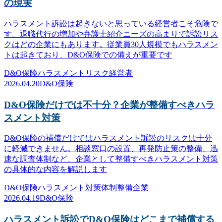
の現実
ハラスメント訴訟は起きないと思っている経営者こそ危険で
す。退職代行の増加や弁護士紹介ニーズの高まりで訴訟リス
クはどの企業にもあります。従業員30人規模でもハラスメン
トは起きており、D&O保険での備えが重要です
D&O保険
ハラスメント
リスク
経営者
2026.04.20
D&O保険
D&O保険だけでは不十分？企業が整備すべきハラ
スメント対策
D&O保険の補償だけではハラスメント訴訟のリスクは十分
に軽減できません。相談窓口の設置、再発防止策の整備、迅
速な調査体制など、企業として整備すべきハラスメント対策
の具体的な内容を解説します
D&O保険
ハラスメント対策
体制整備
企業
2026.04.19
D&O保険
ハラスメント訴訟でD&O保険はどこまで補償する