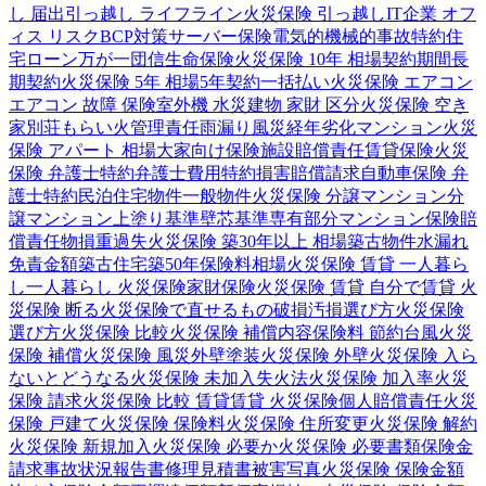
し 届出
引っ越し ライフライン
火災保険 引っ越し
IT企業 オフ
ィス リスク
BCP対策
サーバー保険
電気的機械的事故特約
住
宅ローン
万が一
団信
生命保険
火災保険 10年 相場
契約期間
長
期契約
火災保険 5年 相場
5年契約
一括払い
火災保険 エアコン
エアコン 故障 保険
室外機 水災
建物 家財 区分
火災保険 空き
家
別荘
もらい火
管理責任
雨漏り
風災
経年劣化
マンション
火災
保険 アパート 相場
大家向け保険
施設賠償責任
賃貸保険
火災
保険 弁護士特約
弁護士費用特約
損害賠償請求
自動車保険 弁
護士特約
民泊
住宅物件
一般物件
火災保険 分譲マンション
分
譲マンション
上塗り基準
壁芯基準
専有部分
マンション保険
賠
償責任
物損
重過失
火災保険 築30年以上 相場
築古物件
水漏れ
免責金額
築古住宅
築50年
保険料相場
火災保険 賃貸 一人暮ら
し
一人暮らし 火災保険
家財保険
火災保険 賃貸 自分で
賃貸 火
災保険 断る
火災保険で直せるもの
破損汚損
選び方
火災保険
選び方
火災保険 比較
火災保険 補償内容
保険料 節約
台風
火災
保険 補償
火災保険 風災
外壁塗装
火災保険 外壁
火災保険 入ら
ないとどうなる
火災保険 未加入
失火法
火災保険 加入率
火災
保険 請求
火災保険 比較 賃貸
賃貸 火災保険
個人賠償責任
火災
保険 戸建て
火災保険 保険料
火災保険 住所変更
火災保険 解約
火災保険 新規加入
火災保険 必要か
火災保険 必要書類
保険金
請求
事故状況報告書
修理見積書
被害写真
火災保険 保険金額