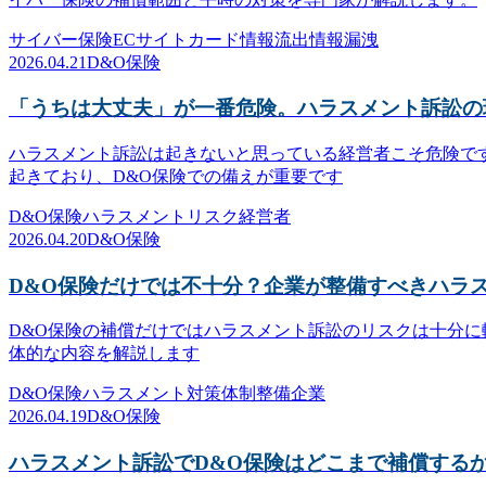
サイバー保険
ECサイト
カード情報流出
情報漏洩
2026.04.21
D&O保険
「うちは大丈夫」が一番危険。ハラスメント訴訟の
ハラスメント訴訟は起きないと思っている経営者こそ危険で
起きており、D&O保険での備えが重要です
D&O保険
ハラスメント
リスク
経営者
2026.04.20
D&O保険
D&O保険だけでは不十分？企業が整備すべきハラ
D&O保険の補償だけではハラスメント訴訟のリスクは十分
体的な内容を解説します
D&O保険
ハラスメント対策
体制整備
企業
2026.04.19
D&O保険
ハラスメント訴訟でD&O保険はどこまで補償する