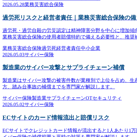
2026.05.28
業務災害総合保険
過労死リスクと経営者責任｜業務災害総合保険の備
過労死・過労自殺の労災認定は精神障害分野を中心に増加傾向
業務災害総合保険の使用者賠償特約で備える必要性と、推奨補
業務災害総合保険
過労死
経営者責任
中小企業
2026.05.03
サイバー保険
製造業のサイバー攻撃とサプライチェーン補償
製造業はサイバー攻撃の被害件数が業種別で上位を占め、生産
方、踏み台事故の補償までを専門家が解説します。
サイバー保険
製造業
サプライチェーン
OTセキュリティ
2026.05.02
サイバー保険
ECサイトのカード情報流出と賠償リスク
ECサイトでクレジットカード情報が流出すると1人あたり1
イバー保険の補償範囲と平時の対策を専門家が解説します。