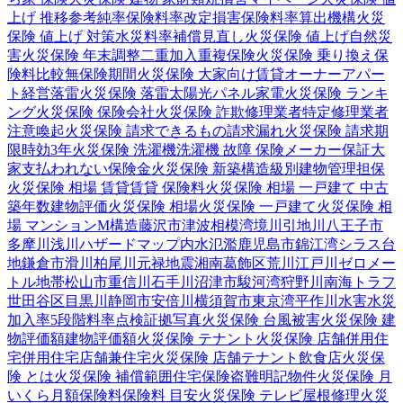
上げ 推移
参考純率
保険料率改定
損害保険料率算出機構
火災
保険 値上げ 対策
水災料率
補償見直し
火災保険 値上げ
自然災
害
火災保険 年末調整
二重加入
重複保険
火災保険 乗り換え
保
険料比較
無保険期間
火災保険 大家向け
賃貸オーナー
アパー
ト経営
落雷
火災保険 落雷
太陽光パネル
家電
火災保険 ランキ
ング
火災保険 保険会社
火災保険 詐欺
修理業者
特定修理業者
注意喚起
火災保険 請求できるもの
請求漏れ
火災保険 請求期
限
時効
3年
火災保険 洗濯機
洗濯機 故障 保険
メーカー保証
大
家
支払われない
保険金
火災保険 新築
構造級別
建物管理
担保
火災保険 相場 賃貸
賃貸 保険料
火災保険 相場 一戸建て 中古
築年数
建物評価
火災保険 相場
火災保険 一戸建て
火災保険 相
場 マンション
M構造
藤沢市
津波
相模湾
境川
引地川
八王子市
多摩川
浅川
ハザードマップ
内水氾濫
鹿児島市
錦江湾
シラス台
地
鎌倉市
滑川
柏尾川
元禄地震
湘南
葛飾区
荒川
江戸川
ゼロメー
トル地帯
松山市
重信川
石手川
沼津市
駿河湾
狩野川
南海トラフ
世田谷区
目黒川
静岡市
安倍川
横須賀市
東京湾
平作川
水害
水災
加入率
5段階料率
点検
証拠写真
火災保険 台風被害
火災保険 建
物評価額
建物評価額
火災保険 テナント
火災保険 店舗併用住
宅
併用住宅
店舗兼住宅
火災保険 店舗
テナント
飲食店
火災保
険 とは
火災保険 補償範囲
住宅保険
盗難
明記物件
火災保険 月
いくら
月額保険料
保険料 目安
火災保険 テレビ
屋根修理
火災