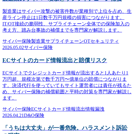
製造業はサイバー攻撃の被害件数が業種別で上位を占め、生
産ライン停止は1日数千万円規模の損害につながります。
IT/OT接続の脆弱性、サプライチェーン全体での保険加入の
考え方、踏み台事故の補償までを専門家が解説します。
サイバー保険
製造業
サプライチェーン
OTセキュリティ
2026.05.02
サイバー保険
ECサイトのカード情報流出と賠償リスク
ECサイトでクレジットカード情報が流出すると1人あたり1
万円超、規模次第で数千万円〜億単位の賠償につながりま
す。決済代行を使っていてもサイト運営者には責任が残るた
め、サイバー保険の補償範囲と平時の対策を専門家が解説し
ます。
サイバー保険
ECサイト
カード情報流出
情報漏洩
2026.04.21
D&O保険
「うちは大丈夫」が一番危険。ハラスメント訴訟