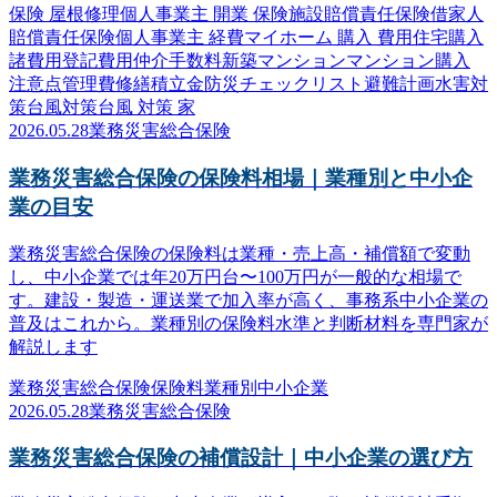
保険 屋根修理
個人事業主 開業 保険
施設賠償責任保険
借家人
賠償責任保険
個人事業主 経費
マイホーム 購入 費用
住宅購入
諸費用
登記費用
仲介手数料
新築マンション
マンション購入
注意点
管理費
修繕積立金
防災
チェックリスト
避難計画
水害対
策
台風対策
台風 対策 家
2026.05.28
業務災害総合保険
業務災害総合保険の保険料相場｜業種別と中小企
業の目安
業務災害総合保険の保険料は業種・売上高・補償額で変動
し、中小企業では年20万円台〜100万円が一般的な相場で
す。建設・製造・運送業で加入率が高く、事務系中小企業の
普及はこれから。業種別の保険料水準と判断材料を専門家が
解説します
業務災害総合保険
保険料
業種別
中小企業
2026.05.28
業務災害総合保険
業務災害総合保険の補償設計｜中小企業の選び方