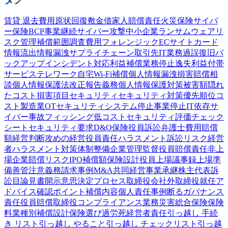
賃貸 退去費用
原状回復
敷金
借家人賠償責任
火災保険
サイバ
ー保険
BCP
事業継続
サイバー攻撃
中小企業
ランサムウェア
リ
スク管理
補償範囲
調査費用
フォレンジック
ECサイト
カード
情報流出
情報漏洩
サプライチェーン
取引先
IT業務過誤
復旧
バ
ックアップ
インシデント対応
利益補償
業務停止
逸失利益
付帯
サービス
テレワーク
自宅Wi-Fi
補償
個人情報漏洩
損害賠償
相
談
個人情報保護法
改正
報告義務
個人情報
保護
対策
被害額
隠れ
たコスト
損害項目
セキュリティ
セキュリティ対策
優先順位
コ
スト
製造業
OTセキュリティ
システム停止
事業停止
IT依存
サ
イバー事故
フィッシング
低コスト
セキュリティ評価
チェック
シート
セキュリティ要求
D&O保険
役員訴訟
弁護士費用
賠償
額
経営判断
攻めの経営
役員責任
ハラスメント
訴訟
リスク
経営
者
ハラスメント対策
体制整備
企業
管理監督
役員賠償責任
非上
場企業
賠償リスク
IPO
補償額
保険設計
役員
上場
議事録
上場準
備
善管注意義務
請求事例
M&A
共同経営
事業承継
株主代表訴
訟
目論見書
開示
意思決定プロセス
取締役会
社外取締役
就任
ア
ドバイス
確認
ポイント
補償内容
個人責任
事例
断る
ガバナンス
責任
役員賠償
取締役
コンプライアンス
業務災害総合保険
保険
料
業種別
補償設計
保険選び
過労死
経営者責任
引っ越し 手続
き リスト
引っ越し やること
引っ越し チェックリスト
引っ越