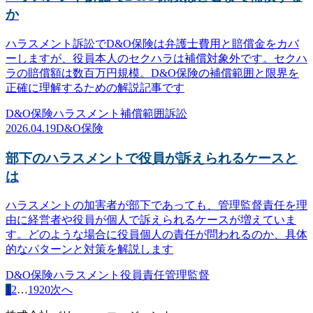
か
ハラスメント訴訟でD&O保険は弁護士費用と賠償金をカバ
ーしますが、役員本人のセクハラは補償対象外です。セクハ
ラの賠償額は数百万円規模。D&O保険の補償範囲と限界を
正確に理解するための解説記事です
D&O保険
ハラスメント
補償範囲
訴訟
2026.04.19
D&O保険
部下のハラスメントで役員が訴えられるケースと
は
ハラスメントの加害者が部下であっても、管理監督責任を理
由に経営者や役員が個人で訴えられるケースが増えていま
す。どのような場合に役員個人の責任が問われるのか、具体
的なパターンと対策を解説します
D&O保険
ハラスメント
役員責任
管理監督
1
2
…
19
20
次へ