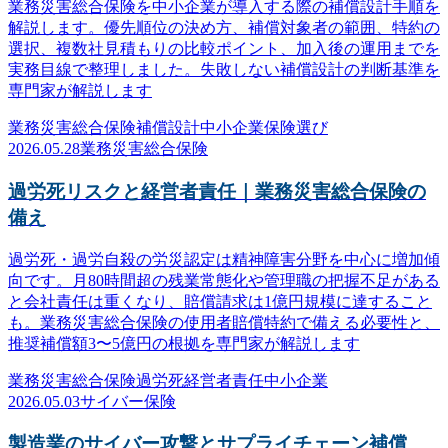
業務災害総合保険を中小企業が導入する際の補償設計手順を
解説します。優先順位の決め方、補償対象者の範囲、特約の
選択、複数社見積もりの比較ポイント、加入後の運用までを
実務目線で整理しました。失敗しない補償設計の判断基準を
専門家が解説します
業務災害総合保険
補償設計
中小企業
保険選び
2026.05.28
業務災害総合保険
過労死リスクと経営者責任｜業務災害総合保険の
備え
過労死・過労自殺の労災認定は精神障害分野を中心に増加傾
向です。月80時間超の残業常態化や管理職の把握不足がある
と会社責任は重くなり、賠償請求は1億円規模に達すること
も。業務災害総合保険の使用者賠償特約で備える必要性と、
推奨補償額3〜5億円の根拠を専門家が解説します
業務災害総合保険
過労死
経営者責任
中小企業
2026.05.03
サイバー保険
製造業のサイバー攻撃とサプライチェーン補償