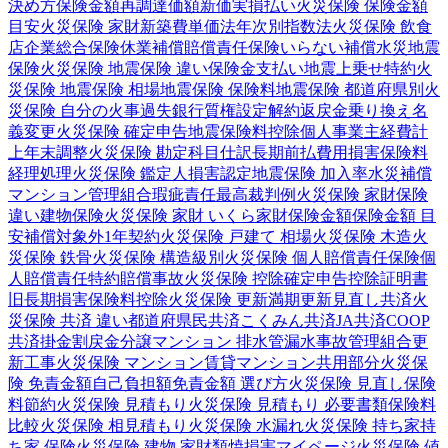
決め方
保険金額
再調達価額
新価実損払い
火災保険 保険金額
目安
火災保険 家財
新築費単価法
年次別指数法
火災保険 飲食
店
企業総合保険
休業補償
賠償責任保険
いらない補償
水災
地震
保険
火災保険 地震保険 違い
保険金支払い
地震上乗せ特約
火
災保険 地震保険 相場
地震保険 保険料
地震保険 都道府県別
火
災保険 自分の火事
過失
銀行
質権設定
解約返戻金
乗り換え
名
義変更
火災保険 確定申告
地震保険料控除
個人事業主
経費計
上
年末調整
火災保険 勘定科目
仕訳
長期前払費用
損害保険料
経理処理
火災保険 鑑定人
損害認定
地震保険 加入率
水災補償
マンション管理組合
瑕疵責任
最高裁判例
火災保険 家財保険
違い
建物保険
火災保険 家財 いくら
家財保険金額
保険金額 目
安
補償対象外
1年契約
火災保険 戸建て 相場
火災保険 木造
火
災保険 鉄骨
火災保険 構造級別
火災保険 個人賠償責任保険
個
人賠償責任特約
賠償事故
火災保険 控除
確定申告
控除証明書
旧長期損害保険料控除
火災保険 更新
満期更新
見直し
共済
火
災保険 共済 違い
都道府県民共済
こくみん共済
JA共済
COOP
共済
掛金
割戻金
分譲
マンション 排水管
漏水事故
管理組合
更
新工事
火災保険 マンション
賃貸マンション
共用部分
火災保
険 免責金額
自己負担額
免責金額 選び方
火災保険 見直し
保険
料節約
火災保険 見積もり
火災保険 見積もり 必要書類
保険料
比較
火災保険 相見積もり
火災保険 水漏れ
火災保険 持ち家
持
ち家 保険
火災保険 建物 家財
類焼損害
マイページ
火災保険 値