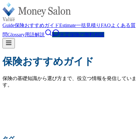
Guide
保険おすすめガイド
Estimate
一括見積り
FAQ
よくある質
問
Glossary
用語解説
火災保険の無料相談
保険おすすめガイド
保険の基礎知識から選び方まで、役立つ情報を発信していま
す。
検索
人気の検索:
火災保険 相場
水災補償
地震保険
家財保険
火災保険 見直し
賃貸 火災保険
タグ