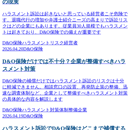
の現実
ハラスメント訴訟は起きないと思っている経営者こそ危険で
す。退職代行の増加や弁護士紹介ニーズの高まりで訴訟リス
クはどの企業にもあります。従業員30人規模でもハラスメン
トは起きており、D&O保険での備えが重要です
D&O保険
ハラスメント
リスク
経営者
2026.04.20
D&O保険
D&O保険だけでは不十分？企業が整備すべきハラ
スメント対策
D&O保険の補償だけではハラスメント訴訟のリスクは十分
に軽減できません。相談窓口の設置、再発防止策の整備、迅
速な調査体制など、企業として整備すべきハラスメント対策
の具体的な内容を解説します
D&O保険
ハラスメント対策
体制整備
企業
2026.04.19
D&O保険
ハラスメント訴訟でD&O保険はどこまで補償する