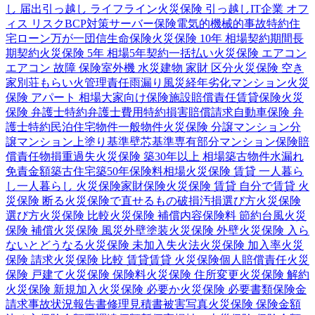
し 届出
引っ越し ライフライン
火災保険 引っ越し
IT企業 オフ
ィス リスク
BCP対策
サーバー保険
電気的機械的事故特約
住
宅ローン
万が一
団信
生命保険
火災保険 10年 相場
契約期間
長
期契約
火災保険 5年 相場
5年契約
一括払い
火災保険 エアコン
エアコン 故障 保険
室外機 水災
建物 家財 区分
火災保険 空き
家
別荘
もらい火
管理責任
雨漏り
風災
経年劣化
マンション
火災
保険 アパート 相場
大家向け保険
施設賠償責任
賃貸保険
火災
保険 弁護士特約
弁護士費用特約
損害賠償請求
自動車保険 弁
護士特約
民泊
住宅物件
一般物件
火災保険 分譲マンション
分
譲マンション
上塗り基準
壁芯基準
専有部分
マンション保険
賠
償責任
物損
重過失
火災保険 築30年以上 相場
築古物件
水漏れ
免責金額
築古住宅
築50年
保険料相場
火災保険 賃貸 一人暮ら
し
一人暮らし 火災保険
家財保険
火災保険 賃貸 自分で
賃貸 火
災保険 断る
火災保険で直せるもの
破損汚損
選び方
火災保険
選び方
火災保険 比較
火災保険 補償内容
保険料 節約
台風
火災
保険 補償
火災保険 風災
外壁塗装
火災保険 外壁
火災保険 入ら
ないとどうなる
火災保険 未加入
失火法
火災保険 加入率
火災
保険 請求
火災保険 比較 賃貸
賃貸 火災保険
個人賠償責任
火災
保険 戸建て
火災保険 保険料
火災保険 住所変更
火災保険 解約
火災保険 新規加入
火災保険 必要か
火災保険 必要書類
保険金
請求
事故状況報告書
修理見積書
被害写真
火災保険 保険金額