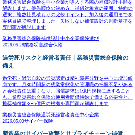
業務災害総合保険を中小企業が導入する際の補償設計手順を
解説します。優先順位の決め方、補償対象者の範囲、特約の
選択、複数社見積もりの比較ポイント、加入後の運用までを
実務目線で整理しました。失敗しない補償設計の判断基準を
専門家が解説します
業務災害総合保険
補償設計
中小企業
保険選び
2026.05.28
業務災害総合保険
過労死リスクと経営者責任｜業務災害総合保険の
備え
過労死・過労自殺の労災認定は精神障害分野を中心に増加傾
向です。月80時間超の残業常態化や管理職の把握不足がある
と会社責任は重くなり、賠償請求は1億円規模に達すること
も。業務災害総合保険の使用者賠償特約で備える必要性と、
推奨補償額3〜5億円の根拠を専門家が解説します
業務災害総合保険
過労死
経営者責任
中小企業
2026.05.03
サイバー保険
製造業のサイバー攻撃とサプライチェーン補償