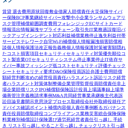
賃貸 退去費用
原状回復
敷金
借家人賠償責任
火災保険
サイバ
ー保険
BCP
事業継続
サイバー攻撃
中小企業
ランサムウェア
リ
スク管理
補償範囲
調査費用
フォレンジック
ECサイト
カード
情報流出
情報漏洩
サプライチェーン
取引先
IT業務過誤
復旧
バ
ックアップ
インシデント対応
利益補償
業務停止
逸失利益
付帯
サービス
テレワーク
自宅Wi-Fi
補償
個人情報漏洩
損害賠償
相
談
個人情報保護法
改正
報告義務
個人情報
保護
対策
被害額
隠れ
たコスト
損害項目
セキュリティ
セキュリティ対策
優先順位
コ
スト
製造業
OTセキュリティ
システム停止
事業停止
IT依存
サ
イバー事故
フィッシング
低コスト
セキュリティ評価
チェック
シート
セキュリティ要求
D&O保険
役員訴訟
弁護士費用
賠償
額
経営判断
攻めの経営
役員責任
ハラスメント
訴訟
リスク
経営
者
ハラスメント対策
体制整備
企業
管理監督
役員賠償責任
非上
場企業
賠償リスク
IPO
補償額
保険設計
役員
上場
議事録
上場準
備
善管注意義務
請求事例
M&A
共同経営
事業承継
株主代表訴
訟
目論見書
開示
意思決定プロセス
取締役会
社外取締役
就任
ア
ドバイス
確認
ポイント
補償内容
個人責任
事例
断る
ガバナンス
責任
役員賠償
取締役
コンプライアンス
業務災害総合保険
保険
料
業種別
補償設計
保険選び
過労死
経営者責任
引っ越し 手続
き リスト
引っ越し やること
引っ越し チェックリスト
引っ越