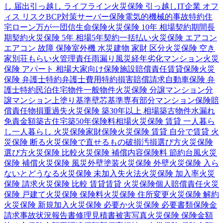
し 届出
引っ越し ライフライン
火災保険 引っ越し
IT企業 オフ
ィス リスク
BCP対策
サーバー保険
電気的機械的事故特約
住
宅ローン
万が一
団信
生命保険
火災保険 10年 相場
契約期間
長
期契約
火災保険 5年 相場
5年契約
一括払い
火災保険 エアコン
エアコン 故障 保険
室外機 水災
建物 家財 区分
火災保険 空き
家
別荘
もらい火
管理責任
雨漏り
風災
経年劣化
マンション
火災
保険 アパート 相場
大家向け保険
施設賠償責任
賃貸保険
火災
保険 弁護士特約
弁護士費用特約
損害賠償請求
自動車保険 弁
護士特約
民泊
住宅物件
一般物件
火災保険 分譲マンション
分
譲マンション
上塗り基準
壁芯基準
専有部分
マンション保険
賠
償責任
物損
重過失
火災保険 築30年以上 相場
築古物件
水漏れ
免責金額
築古住宅
築50年
保険料相場
火災保険 賃貸 一人暮ら
し
一人暮らし 火災保険
家財保険
火災保険 賃貸 自分で
賃貸 火
災保険 断る
火災保険で直せるもの
破損汚損
選び方
火災保険
選び方
火災保険 比較
火災保険 補償内容
保険料 節約
台風
火災
保険 補償
火災保険 風災
外壁塗装
火災保険 外壁
火災保険 入ら
ないとどうなる
火災保険 未加入
失火法
火災保険 加入率
火災
保険 請求
火災保険 比較 賃貸
賃貸 火災保険
個人賠償責任
火災
保険 戸建て
火災保険 保険料
火災保険 住所変更
火災保険 解約
火災保険 新規加入
火災保険 必要か
火災保険 必要書類
保険金
請求
事故状況報告書
修理見積書
被害写真
火災保険 保険金額