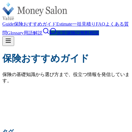
Guide
保険おすすめガイド
Estimate
一括見積り
FAQ
よくある質
問
Glossary
用語解説
火災保険の無料相談
保険おすすめガイド
保険の基礎知識から選び方まで、役立つ情報を発信していま
す。
検索
人気の検索:
火災保険 相場
水災補償
地震保険
家財保険
火災保険 見直し
賃貸 火災保険
タグ