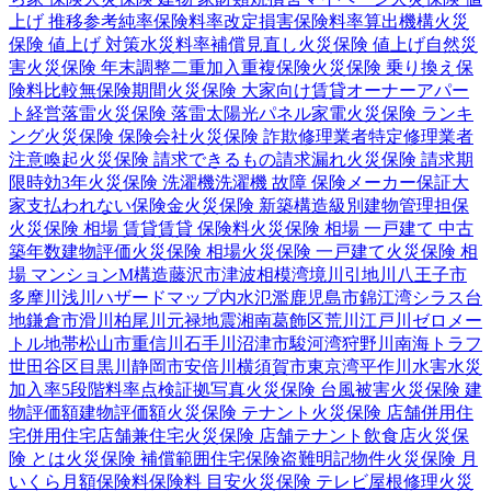
上げ 推移
参考純率
保険料率改定
損害保険料率算出機構
火災
保険 値上げ 対策
水災料率
補償見直し
火災保険 値上げ
自然災
害
火災保険 年末調整
二重加入
重複保険
火災保険 乗り換え
保
険料比較
無保険期間
火災保険 大家向け
賃貸オーナー
アパー
ト経営
落雷
火災保険 落雷
太陽光パネル
家電
火災保険 ランキ
ング
火災保険 保険会社
火災保険 詐欺
修理業者
特定修理業者
注意喚起
火災保険 請求できるもの
請求漏れ
火災保険 請求期
限
時効
3年
火災保険 洗濯機
洗濯機 故障 保険
メーカー保証
大
家
支払われない
保険金
火災保険 新築
構造級別
建物管理
担保
火災保険 相場 賃貸
賃貸 保険料
火災保険 相場 一戸建て 中古
築年数
建物評価
火災保険 相場
火災保険 一戸建て
火災保険 相
場 マンション
M構造
藤沢市
津波
相模湾
境川
引地川
八王子市
多摩川
浅川
ハザードマップ
内水氾濫
鹿児島市
錦江湾
シラス台
地
鎌倉市
滑川
柏尾川
元禄地震
湘南
葛飾区
荒川
江戸川
ゼロメー
トル地帯
松山市
重信川
石手川
沼津市
駿河湾
狩野川
南海トラフ
世田谷区
目黒川
静岡市
安倍川
横須賀市
東京湾
平作川
水害
水災
加入率
5段階料率
点検
証拠写真
火災保険 台風被害
火災保険 建
物評価額
建物評価額
火災保険 テナント
火災保険 店舗併用住
宅
併用住宅
店舗兼住宅
火災保険 店舗
テナント
飲食店
火災保
険 とは
火災保険 補償範囲
住宅保険
盗難
明記物件
火災保険 月
いくら
月額保険料
保険料 目安
火災保険 テレビ
屋根修理
火災