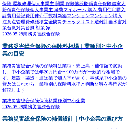
保険 屋根修理
個人事業主 開業 保険
施設賠償責任保険
借家人
賠償責任保険
個人事業主 経費
マイホーム 購入 費用
住宅購入
諸費用
登記費用
仲介手数料
新築マンション
マンション購入
注意点
管理費
修繕積立金
防災
チェックリスト
避難計画
水害対
策
台風対策
台風 対策 家
2026.05.28
業務災害総合保険
業務災害総合保険の保険料相場｜業種別と中小企
業の目安
業務災害総合保険の保険料は業種・売上高・補償額で変動
し、中小企業では年20万円台〜100万円が一般的な相場で
す。建設・製造・運送業で加入率が高く、事務系中小企業の
普及はこれから。業種別の保険料水準と判断材料を専門家が
解説します
業務災害総合保険
保険料
業種別
中小企業
2026.05.28
業務災害総合保険
業務災害総合保険の補償設計｜中小企業の選び方