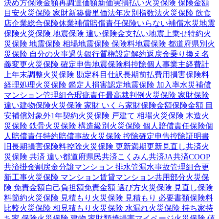
決め方
保険金額
再調達価額
新価実損払い
火災保険 保険金額
目安
火災保険 家財
新築費単価法
年次別指数法
火災保険 飲食
店
企業総合保険
休業補償
賠償責任保険
いらない補償
水災
地震
保険
火災保険 地震保険 違い
保険金支払い
地震上乗せ特約
火
災保険 地震保険 相場
地震保険 保険料
地震保険 都道府県別
火
災保険 自分の火事
過失
銀行
質権設定
解約返戻金
乗り換え
名
義変更
火災保険 確定申告
地震保険料控除
個人事業主
経費計
上
年末調整
火災保険 勘定科目
仕訳
長期前払費用
損害保険料
経理処理
火災保険 鑑定人
損害認定
地震保険 加入率
水災補償
マンション管理組合
瑕疵責任
最高裁判例
火災保険 家財保険
違い
建物保険
火災保険 家財 いくら
家財保険金額
保険金額 目
安
補償対象外
1年契約
火災保険 戸建て 相場
火災保険 木造
火
災保険 鉄骨
火災保険 構造級別
火災保険 個人賠償責任保険
個
人賠償責任特約
賠償事故
火災保険 控除
確定申告
控除証明書
旧長期損害保険料控除
火災保険 更新
満期更新
見直し
共済
火
災保険 共済 違い
都道府県民共済
こくみん共済
JA共済
COOP
共済
掛金
割戻金
分譲
マンション 排水管
漏水事故
管理組合
更
新工事
火災保険 マンション
賃貸マンション
共用部分
火災保
険 免責金額
自己負担額
免責金額 選び方
火災保険 見直し
保険
料節約
火災保険 見積もり
火災保険 見積もり 必要書類
保険料
比較
火災保険 相見積もり
火災保険 水漏れ
火災保険 持ち家
持
ち家 保険
火災保険 建物 家財
類焼損害
マイページ
火災保険 値