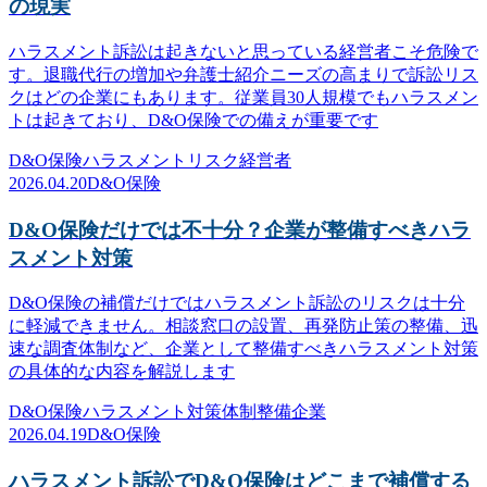
の現実
ハラスメント訴訟は起きないと思っている経営者こそ危険で
す。退職代行の増加や弁護士紹介ニーズの高まりで訴訟リス
クはどの企業にもあります。従業員30人規模でもハラスメン
トは起きており、D&O保険での備えが重要です
D&O保険
ハラスメント
リスク
経営者
2026.04.20
D&O保険
D&O保険だけでは不十分？企業が整備すべきハラ
スメント対策
D&O保険の補償だけではハラスメント訴訟のリスクは十分
に軽減できません。相談窓口の設置、再発防止策の整備、迅
速な調査体制など、企業として整備すべきハラスメント対策
の具体的な内容を解説します
D&O保険
ハラスメント対策
体制整備
企業
2026.04.19
D&O保険
ハラスメント訴訟でD&O保険はどこまで補償する