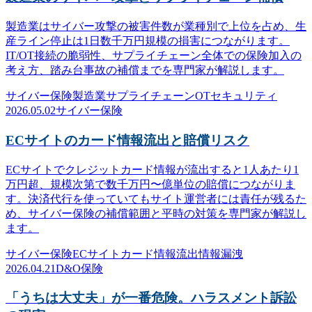
製造業はサイバー攻撃の被害件数が業種別で上位を占め、生
産ライン停止は1日数千万円規模の損害につながります。
IT/OT接続の脆弱性、サプライチェーン全体での保険加入の
考え方、踏み台事故の補償までを専門家が解説します。
サイバー保険
製造業
サプライチェーン
OTセキュリティ
2026.05.02
サイバー保険
ECサイトのカード情報流出と賠償リスク
ECサイトでクレジットカード情報が流出すると1人あたり1
万円超、規模次第で数千万円〜億単位の賠償につながりま
す。決済代行を使っていてもサイト運営者には責任が残るた
め、サイバー保険の補償範囲と平時の対策を専門家が解説し
ます。
サイバー保険
ECサイト
カード情報流出
情報漏洩
2026.04.21
D&O保険
「うちは大丈夫」が一番危険。ハラスメント訴訟