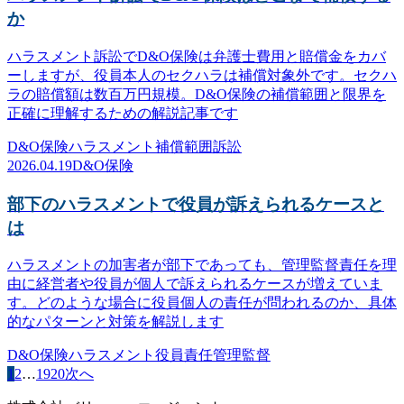
か
ハラスメント訴訟でD&O保険は弁護士費用と賠償金をカバ
ーしますが、役員本人のセクハラは補償対象外です。セクハ
ラの賠償額は数百万円規模。D&O保険の補償範囲と限界を
正確に理解するための解説記事です
D&O保険
ハラスメント
補償範囲
訴訟
2026.04.19
D&O保険
部下のハラスメントで役員が訴えられるケースと
は
ハラスメントの加害者が部下であっても、管理監督責任を理
由に経営者や役員が個人で訴えられるケースが増えていま
す。どのような場合に役員個人の責任が問われるのか、具体
的なパターンと対策を解説します
D&O保険
ハラスメント
役員責任
管理監督
1
2
…
19
20
次へ