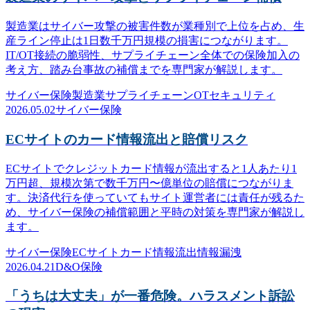
製造業はサイバー攻撃の被害件数が業種別で上位を占め、生
産ライン停止は1日数千万円規模の損害につながります。
IT/OT接続の脆弱性、サプライチェーン全体での保険加入の
考え方、踏み台事故の補償までを専門家が解説します。
サイバー保険
製造業
サプライチェーン
OTセキュリティ
2026.05.02
サイバー保険
ECサイトのカード情報流出と賠償リスク
ECサイトでクレジットカード情報が流出すると1人あたり1
万円超、規模次第で数千万円〜億単位の賠償につながりま
す。決済代行を使っていてもサイト運営者には責任が残るた
め、サイバー保険の補償範囲と平時の対策を専門家が解説し
ます。
サイバー保険
ECサイト
カード情報流出
情報漏洩
2026.04.21
D&O保険
「うちは大丈夫」が一番危険。ハラスメント訴訟