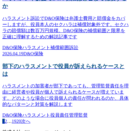
か
ハラスメント訴訟でD&O保険は弁護士費用と賠償金をカバ
ーしますが、役員本人のセクハラは補償対象外です。セクハ
ラの賠償額は数百万円規模。D&O保険の補償範囲と限界を
正確に理解するための解説記事です
D&O保険
ハラスメント
補償範囲
訴訟
2026.04.19
D&O保険
部下のハラスメントで役員が訴えられるケースと
は
ハラスメントの加害者が部下であっても、管理監督責任を理
由に経営者や役員が個人で訴えられるケースが増えていま
す。どのような場合に役員個人の責任が問われるのか、具体
的なパターンと対策を解説します
D&O保険
ハラスメント
役員責任
管理監督
1
2
…
19
20
次へ