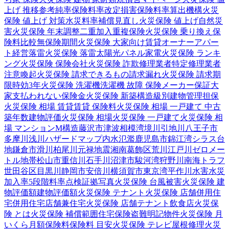
上げ 推移
参考純率
保険料率改定
損害保険料率算出機構
火災
保険 値上げ 対策
水災料率
補償見直し
火災保険 値上げ
自然災
害
火災保険 年末調整
二重加入
重複保険
火災保険 乗り換え
保
険料比較
無保険期間
火災保険 大家向け
賃貸オーナー
アパー
ト経営
落雷
火災保険 落雷
太陽光パネル
家電
火災保険 ランキ
ング
火災保険 保険会社
火災保険 詐欺
修理業者
特定修理業者
注意喚起
火災保険 請求できるもの
請求漏れ
火災保険 請求期
限
時効
3年
火災保険 洗濯機
洗濯機 故障 保険
メーカー保証
大
家
支払われない
保険金
火災保険 新築
構造級別
建物管理
担保
火災保険 相場 賃貸
賃貸 保険料
火災保険 相場 一戸建て 中古
築年数
建物評価
火災保険 相場
火災保険 一戸建て
火災保険 相
場 マンション
M構造
藤沢市
津波
相模湾
境川
引地川
八王子市
多摩川
浅川
ハザードマップ
内水氾濫
鹿児島市
錦江湾
シラス台
地
鎌倉市
滑川
柏尾川
元禄地震
湘南
葛飾区
荒川
江戸川
ゼロメー
トル地帯
松山市
重信川
石手川
沼津市
駿河湾
狩野川
南海トラフ
世田谷区
目黒川
静岡市
安倍川
横須賀市
東京湾
平作川
水害
水災
加入率
5段階料率
点検
証拠写真
火災保険 台風被害
火災保険 建
物評価額
建物評価額
火災保険 テナント
火災保険 店舗併用住
宅
併用住宅
店舗兼住宅
火災保険 店舗
テナント
飲食店
火災保
険 とは
火災保険 補償範囲
住宅保険
盗難
明記物件
火災保険 月
いくら
月額保険料
保険料 目安
火災保険 テレビ
屋根修理
火災