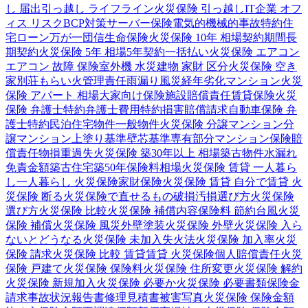
し 届出
引っ越し ライフライン
火災保険 引っ越し
IT企業 オフ
ィス リスク
BCP対策
サーバー保険
電気的機械的事故特約
住
宅ローン
万が一
団信
生命保険
火災保険 10年 相場
契約期間
長
期契約
火災保険 5年 相場
5年契約
一括払い
火災保険 エアコン
エアコン 故障 保険
室外機 水災
建物 家財 区分
火災保険 空き
家
別荘
もらい火
管理責任
雨漏り
風災
経年劣化
マンション
火災
保険 アパート 相場
大家向け保険
施設賠償責任
賃貸保険
火災
保険 弁護士特約
弁護士費用特約
損害賠償請求
自動車保険 弁
護士特約
民泊
住宅物件
一般物件
火災保険 分譲マンション
分
譲マンション
上塗り基準
壁芯基準
専有部分
マンション保険
賠
償責任
物損
重過失
火災保険 築30年以上 相場
築古物件
水漏れ
免責金額
築古住宅
築50年
保険料相場
火災保険 賃貸 一人暮ら
し
一人暮らし 火災保険
家財保険
火災保険 賃貸 自分で
賃貸 火
災保険 断る
火災保険で直せるもの
破損汚損
選び方
火災保険
選び方
火災保険 比較
火災保険 補償内容
保険料 節約
台風
火災
保険 補償
火災保険 風災
外壁塗装
火災保険 外壁
火災保険 入ら
ないとどうなる
火災保険 未加入
失火法
火災保険 加入率
火災
保険 請求
火災保険 比較 賃貸
賃貸 火災保険
個人賠償責任
火災
保険 戸建て
火災保険 保険料
火災保険 住所変更
火災保険 解約
火災保険 新規加入
火災保険 必要か
火災保険 必要書類
保険金
請求
事故状況報告書
修理見積書
被害写真
火災保険 保険金額