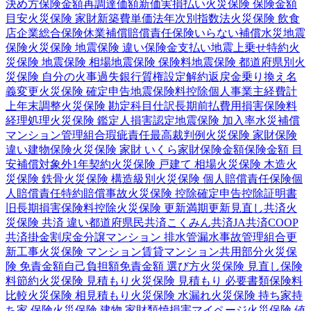
決め方
保険金額
再調達価額
新価実損払い
火災保険 保険金額
目安
火災保険 家財
新築費単価法
年次別指数法
火災保険 飲食
店
企業総合保険
休業補償
賠償責任保険
いらない補償
水災
地震
保険
火災保険 地震保険 違い
保険金支払い
地震上乗せ特約
火
災保険 地震保険 相場
地震保険 保険料
地震保険 都道府県別
火
災保険 自分の火事
過失
銀行
質権設定
解約返戻金
乗り換え
名
義変更
火災保険 確定申告
地震保険料控除
個人事業主
経費計
上
年末調整
火災保険 勘定科目
仕訳
長期前払費用
損害保険料
経理処理
火災保険 鑑定人
損害認定
地震保険 加入率
水災補償
マンション管理組合
瑕疵責任
最高裁判例
火災保険 家財保険
違い
建物保険
火災保険 家財 いくら
家財保険金額
保険金額 目
安
補償対象外
1年契約
火災保険 戸建て 相場
火災保険 木造
火
災保険 鉄骨
火災保険 構造級別
火災保険 個人賠償責任保険
個
人賠償責任特約
賠償事故
火災保険 控除
確定申告
控除証明書
旧長期損害保険料控除
火災保険 更新
満期更新
見直し
共済
火
災保険 共済 違い
都道府県民共済
こくみん共済
JA共済
COOP
共済
掛金
割戻金
分譲
マンション 排水管
漏水事故
管理組合
更
新工事
火災保険 マンション
賃貸マンション
共用部分
火災保
険 免責金額
自己負担額
免責金額 選び方
火災保険 見直し
保険
料節約
火災保険 見積もり
火災保険 見積もり 必要書類
保険料
比較
火災保険 相見積もり
火災保険 水漏れ
火災保険 持ち家
持
ち家 保険
火災保険 建物 家財
類焼損害
マイページ
火災保険 値