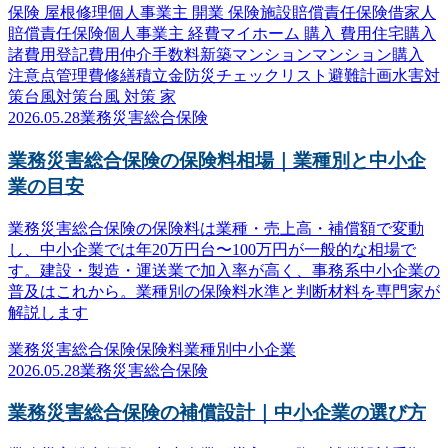
保険 屋根修理
個人事業主 開業 保険
施設賠償責任保険
借家人
賠償責任保険
個人事業主 経費
マイホーム 購入 費用
住宅購入
諸費用
登記費用
仲介手数料
新築マンション
マンション購入
注意点
管理費
修繕積立金
防災
チェックリスト
避難計画
水害対
策
台風対策
台風 対策 家
2026.05.28
業務災害総合保険
業務災害総合保険の保険料相場｜業種別と中小企
業の目安
業務災害総合保険の保険料は業種・売上高・補償額で変動
し、中小企業では年20万円台〜100万円が一般的な相場で
す。建設・製造・運送業で加入率が高く、事務系中小企業の
普及はこれから。業種別の保険料水準と判断材料を専門家が
解説します
業務災害総合保険
保険料
業種別
中小企業
2026.05.28
業務災害総合保険
業務災害総合保険の補償設計｜中小企業の選び方