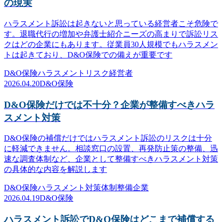
の現実
ハラスメント訴訟は起きないと思っている経営者こそ危険で
す。退職代行の増加や弁護士紹介ニーズの高まりで訴訟リス
クはどの企業にもあります。従業員30人規模でもハラスメン
トは起きており、D&O保険での備えが重要です
D&O保険
ハラスメント
リスク
経営者
2026.04.20
D&O保険
D&O保険だけでは不十分？企業が整備すべきハラ
スメント対策
D&O保険の補償だけではハラスメント訴訟のリスクは十分
に軽減できません。相談窓口の設置、再発防止策の整備、迅
速な調査体制など、企業として整備すべきハラスメント対策
の具体的な内容を解説します
D&O保険
ハラスメント対策
体制整備
企業
2026.04.19
D&O保険
ハラスメント訴訟でD&O保険はどこまで補償する