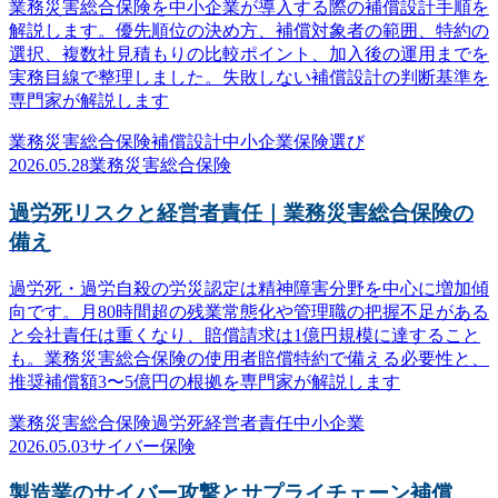
業務災害総合保険を中小企業が導入する際の補償設計手順を
解説します。優先順位の決め方、補償対象者の範囲、特約の
選択、複数社見積もりの比較ポイント、加入後の運用までを
実務目線で整理しました。失敗しない補償設計の判断基準を
専門家が解説します
業務災害総合保険
補償設計
中小企業
保険選び
2026.05.28
業務災害総合保険
過労死リスクと経営者責任｜業務災害総合保険の
備え
過労死・過労自殺の労災認定は精神障害分野を中心に増加傾
向です。月80時間超の残業常態化や管理職の把握不足がある
と会社責任は重くなり、賠償請求は1億円規模に達すること
も。業務災害総合保険の使用者賠償特約で備える必要性と、
推奨補償額3〜5億円の根拠を専門家が解説します
業務災害総合保険
過労死
経営者責任
中小企業
2026.05.03
サイバー保険
製造業のサイバー攻撃とサプライチェーン補償