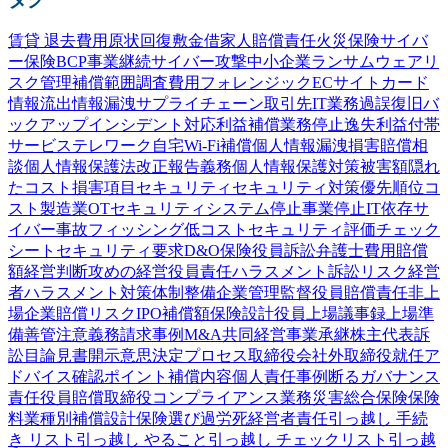
賃貸 退去費用
原状回復
敷金
借家人賠償責任
火災保険
サイバ
ー保険
BCP
事業継続
サイバー攻撃
中小企業
ランサムウェア
リ
スク管理
補償範囲
調査費用
フォレンジック
ECサイト
カード
情報流出
情報漏洩
サプライチェーン
取引先
IT業務過誤
復旧
バ
ックアップ
インシデント対応
利益補償
業務停止
逸失利益
付帯
サービス
テレワーク
自宅Wi-Fi
補償
個人情報漏洩
損害賠償
相
談
個人情報保護法
改正
報告義務
個人情報
保護
対策
被害額
隠れ
たコスト
損害項目
セキュリティ
セキュリティ対策
優先順位
コ
スト
製造業
OTセキュリティ
システム停止
事業停止
IT依存
サ
イバー事故
フィッシング
低コスト
セキュリティ評価
チェック
シート
セキュリティ要求
D&O保険
役員訴訟
弁護士費用
賠償
額
経営判断
攻めの経営
役員責任
ハラスメント
訴訟
リスク
経営
者
ハラスメント対策
体制整備
企業
管理監督
役員賠償責任
非上
場企業
賠償リスク
IPO
補償額
保険設計
役員
上場
議事録
上場準
備
善管注意義務
請求事例
M&A
共同経営
事業承継
株主代表訴
訟
目論見書
開示
意思決定プロセス
取締役会
社外取締役
就任
ア
ドバイス
確認
ポイント
補償内容
個人責任
事例
断る
ガバナンス
責任
役員賠償
取締役
コンプライアンス
業務災害総合保険
保険
料
業種別
補償設計
保険選び
過労死
経営者責任
引っ越し 手続
き リスト
引っ越し やること
引っ越し チェックリスト
引っ越