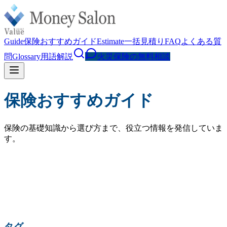
Guide
保険おすすめガイド
Estimate
一括見積り
FAQ
よくある質
問
Glossary
用語解説
火災保険の無料相談
保険おすすめガイド
保険の基礎知識から選び方まで、役立つ情報を発信していま
す。
検索
人気の検索:
火災保険 相場
水災補償
地震保険
家財保険
火災保険 見直し
賃貸 火災保険
タグ