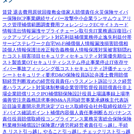
賃貸 退去費用
原状回復
敷金
借家人賠償責任
火災保険
サイバ
ー保険
BCP
事業継続
サイバー攻撃
中小企業
ランサムウェア
リ
スク管理
補償範囲
調査費用
フォレンジック
ECサイト
カード
情報流出
情報漏洩
サプライチェーン
取引先
IT業務過誤
復旧
バ
ックアップ
インシデント対応
利益補償
業務停止
逸失利益
付帯
サービス
テレワーク
自宅Wi-Fi
補償
個人情報漏洩
損害賠償
相
談
個人情報保護法
改正
報告義務
個人情報
保護
対策
被害額
隠れ
たコスト
損害項目
セキュリティ
セキュリティ対策
優先順位
コ
スト
製造業
OTセキュリティ
システム停止
事業停止
IT依存
サ
イバー事故
フィッシング
低コスト
セキュリティ評価
チェック
シート
セキュリティ要求
D&O保険
役員訴訟
弁護士費用
賠償
額
経営判断
攻めの経営
役員責任
ハラスメント
訴訟
リスク
経営
者
ハラスメント対策
体制整備
企業
管理監督
役員賠償責任
非上
場企業
賠償リスク
IPO
補償額
保険設計
役員
上場
議事録
上場準
備
善管注意義務
請求事例
M&A
共同経営
事業承継
株主代表訴
訟
目論見書
開示
意思決定プロセス
取締役会
社外取締役
就任
ア
ドバイス
確認
ポイント
補償内容
個人責任
事例
断る
ガバナンス
責任
役員賠償
取締役
コンプライアンス
業務災害総合保険
保険
料
業種別
補償設計
保険選び
過労死
経営者責任
引っ越し 手続
き リスト
引っ越し やること
引っ越し チェックリスト
引っ越