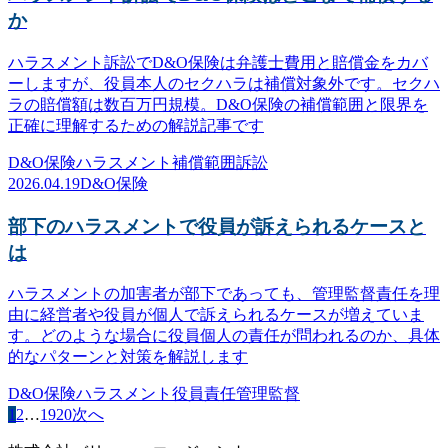
か
ハラスメント訴訟でD&O保険は弁護士費用と賠償金をカバ
ーしますが、役員本人のセクハラは補償対象外です。セクハ
ラの賠償額は数百万円規模。D&O保険の補償範囲と限界を
正確に理解するための解説記事です
D&O保険
ハラスメント
補償範囲
訴訟
2026.04.19
D&O保険
部下のハラスメントで役員が訴えられるケースと
は
ハラスメントの加害者が部下であっても、管理監督責任を理
由に経営者や役員が個人で訴えられるケースが増えていま
す。どのような場合に役員個人の責任が問われるのか、具体
的なパターンと対策を解説します
D&O保険
ハラスメント
役員責任
管理監督
1
2
…
19
20
次へ