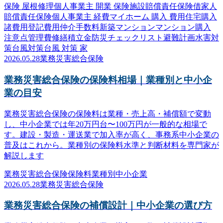
保険 屋根修理
個人事業主 開業 保険
施設賠償責任保険
借家人
賠償責任保険
個人事業主 経費
マイホーム 購入 費用
住宅購入
諸費用
登記費用
仲介手数料
新築マンション
マンション購入
注意点
管理費
修繕積立金
防災
チェックリスト
避難計画
水害対
策
台風対策
台風 対策 家
2026.05.28
業務災害総合保険
業務災害総合保険の保険料相場｜業種別と中小企
業の目安
業務災害総合保険の保険料は業種・売上高・補償額で変動
し、中小企業では年20万円台〜100万円が一般的な相場で
す。建設・製造・運送業で加入率が高く、事務系中小企業の
普及はこれから。業種別の保険料水準と判断材料を専門家が
解説します
業務災害総合保険
保険料
業種別
中小企業
2026.05.28
業務災害総合保険
業務災害総合保険の補償設計｜中小企業の選び方