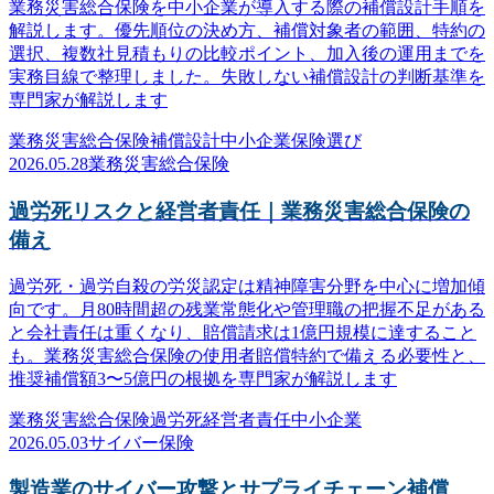
業務災害総合保険を中小企業が導入する際の補償設計手順を
解説します。優先順位の決め方、補償対象者の範囲、特約の
選択、複数社見積もりの比較ポイント、加入後の運用までを
実務目線で整理しました。失敗しない補償設計の判断基準を
専門家が解説します
業務災害総合保険
補償設計
中小企業
保険選び
2026.05.28
業務災害総合保険
過労死リスクと経営者責任｜業務災害総合保険の
備え
過労死・過労自殺の労災認定は精神障害分野を中心に増加傾
向です。月80時間超の残業常態化や管理職の把握不足がある
と会社責任は重くなり、賠償請求は1億円規模に達すること
も。業務災害総合保険の使用者賠償特約で備える必要性と、
推奨補償額3〜5億円の根拠を専門家が解説します
業務災害総合保険
過労死
経営者責任
中小企業
2026.05.03
サイバー保険
製造業のサイバー攻撃とサプライチェーン補償