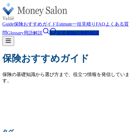
Guide
保険おすすめガイド
Estimate
一括見積り
FAQ
よくある質
問
Glossary
用語解説
火災保険の無料相談
保険おすすめガイド
保険の基礎知識から選び方まで、役立つ情報を発信していま
す。
検索
人気の検索:
火災保険 相場
水災補償
地震保険
家財保険
火災保険 見直し
賃貸 火災保険
タグ