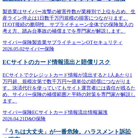
製造業はサイバー攻撃の被害件数が業種別で上位を占め、生
産ライン停止は1日数千万円規模の損害につながります。
IT/OT接続の脆弱性、サプライチェーン全体での保険加入の
考え方、踏み台事故の補償までを専門家が解説します。
サイバー保険
製造業
サプライチェーン
OTセキュリティ
2026.05.02
サイバー保険
ECサイトのカード情報流出と賠償リスク
ECサイトでクレジットカード情報が流出すると1人あたり1
万円超、規模次第で数千万円〜億単位の賠償につながりま
す。決済代行を使っていてもサイト運営者には責任が残るた
め、サイバー保険の補償範囲と平時の対策を専門家が解説し
ます。
サイバー保険
ECサイト
カード情報流出
情報漏洩
2026.04.21
D&O保険
「うちは大丈夫」が一番危険。ハラスメント訴訟