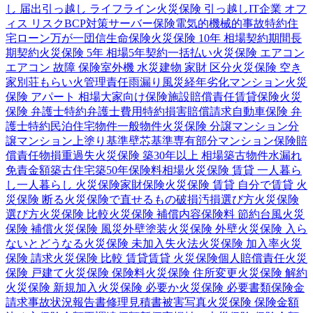
し 届出
引っ越し ライフライン
火災保険 引っ越し
IT企業 オフ
ィス リスク
BCP対策
サーバー保険
電気的機械的事故特約
住
宅ローン
万が一
団信
生命保険
火災保険 10年 相場
契約期間
長
期契約
火災保険 5年 相場
5年契約
一括払い
火災保険 エアコン
エアコン 故障 保険
室外機 水災
建物 家財 区分
火災保険 空き
家
別荘
もらい火
管理責任
雨漏り
風災
経年劣化
マンション
火災
保険 アパート 相場
大家向け保険
施設賠償責任
賃貸保険
火災
保険 弁護士特約
弁護士費用特約
損害賠償請求
自動車保険 弁
護士特約
民泊
住宅物件
一般物件
火災保険 分譲マンション
分
譲マンション
上塗り基準
壁芯基準
専有部分
マンション保険
賠
償責任
物損
重過失
火災保険 築30年以上 相場
築古物件
水漏れ
免責金額
築古住宅
築50年
保険料相場
火災保険 賃貸 一人暮ら
し
一人暮らし 火災保険
家財保険
火災保険 賃貸 自分で
賃貸 火
災保険 断る
火災保険で直せるもの
破損汚損
選び方
火災保険
選び方
火災保険 比較
火災保険 補償内容
保険料 節約
台風
火災
保険 補償
火災保険 風災
外壁塗装
火災保険 外壁
火災保険 入ら
ないとどうなる
火災保険 未加入
失火法
火災保険 加入率
火災
保険 請求
火災保険 比較 賃貸
賃貸 火災保険
個人賠償責任
火災
保険 戸建て
火災保険 保険料
火災保険 住所変更
火災保険 解約
火災保険 新規加入
火災保険 必要か
火災保険 必要書類
保険金
請求
事故状況報告書
修理見積書
被害写真
火災保険 保険金額