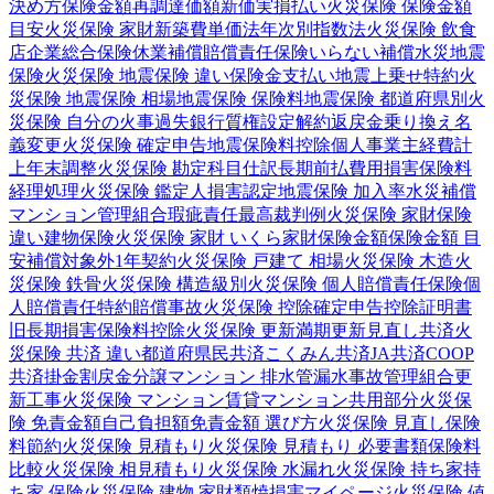
決め方
保険金額
再調達価額
新価実損払い
火災保険 保険金額
目安
火災保険 家財
新築費単価法
年次別指数法
火災保険 飲食
店
企業総合保険
休業補償
賠償責任保険
いらない補償
水災
地震
保険
火災保険 地震保険 違い
保険金支払い
地震上乗せ特約
火
災保険 地震保険 相場
地震保険 保険料
地震保険 都道府県別
火
災保険 自分の火事
過失
銀行
質権設定
解約返戻金
乗り換え
名
義変更
火災保険 確定申告
地震保険料控除
個人事業主
経費計
上
年末調整
火災保険 勘定科目
仕訳
長期前払費用
損害保険料
経理処理
火災保険 鑑定人
損害認定
地震保険 加入率
水災補償
マンション管理組合
瑕疵責任
最高裁判例
火災保険 家財保険
違い
建物保険
火災保険 家財 いくら
家財保険金額
保険金額 目
安
補償対象外
1年契約
火災保険 戸建て 相場
火災保険 木造
火
災保険 鉄骨
火災保険 構造級別
火災保険 個人賠償責任保険
個
人賠償責任特約
賠償事故
火災保険 控除
確定申告
控除証明書
旧長期損害保険料控除
火災保険 更新
満期更新
見直し
共済
火
災保険 共済 違い
都道府県民共済
こくみん共済
JA共済
COOP
共済
掛金
割戻金
分譲
マンション 排水管
漏水事故
管理組合
更
新工事
火災保険 マンション
賃貸マンション
共用部分
火災保
険 免責金額
自己負担額
免責金額 選び方
火災保険 見直し
保険
料節約
火災保険 見積もり
火災保険 見積もり 必要書類
保険料
比較
火災保険 相見積もり
火災保険 水漏れ
火災保険 持ち家
持
ち家 保険
火災保険 建物 家財
類焼損害
マイページ
火災保険 値