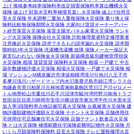
上げ 推移
参考純率
保険料率改定
損害保険料率算出機構
火災
保険 値上げ 対策
水災料率
補償見直し
火災保険 値上げ
自然災
害
火災保険 年末調整
二重加入
重複保険
火災保険 乗り換え
保
険料比較
無保険期間
火災保険 大家向け
賃貸オーナー
アパー
ト経営
落雷
火災保険 落雷
太陽光パネル
家電
火災保険 ランキ
ング
火災保険 保険会社
火災保険 詐欺
修理業者
特定修理業者
注意喚起
火災保険 請求できるもの
請求漏れ
火災保険 請求期
限
時効
3年
火災保険 洗濯機
洗濯機 故障 保険
メーカー保証
大
家
支払われない
保険金
火災保険 新築
構造級別
建物管理
担保
火災保険 相場 賃貸
賃貸 保険料
火災保険 相場 一戸建て 中古
築年数
建物評価
火災保険 相場
火災保険 一戸建て
火災保険 相
場 マンション
M構造
藤沢市
津波
相模湾
境川
引地川
八王子市
多摩川
浅川
ハザードマップ
内水氾濫
鹿児島市
錦江湾
シラス台
地
鎌倉市
滑川
柏尾川
元禄地震
湘南
葛飾区
荒川
江戸川
ゼロメー
トル地帯
松山市
重信川
石手川
沼津市
駿河湾
狩野川
南海トラフ
世田谷区
目黒川
静岡市
安倍川
横須賀市
東京湾
平作川
水害
水災
加入率
5段階料率
点検
証拠写真
火災保険 台風被害
火災保険 建
物評価額
建物評価額
火災保険 テナント
火災保険 店舗併用住
宅
併用住宅
店舗兼住宅
火災保険 店舗
テナント
飲食店
火災保
険 とは
火災保険 補償範囲
住宅保険
盗難
明記物件
火災保険 月
いくら
月額保険料
保険料 目安
火災保険 テレビ
屋根修理
火災