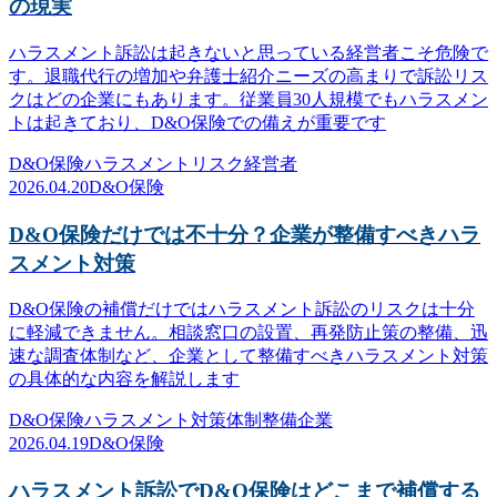
の現実
ハラスメント訴訟は起きないと思っている経営者こそ危険で
す。退職代行の増加や弁護士紹介ニーズの高まりで訴訟リス
クはどの企業にもあります。従業員30人規模でもハラスメン
トは起きており、D&O保険での備えが重要です
D&O保険
ハラスメント
リスク
経営者
2026.04.20
D&O保険
D&O保険だけでは不十分？企業が整備すべきハラ
スメント対策
D&O保険の補償だけではハラスメント訴訟のリスクは十分
に軽減できません。相談窓口の設置、再発防止策の整備、迅
速な調査体制など、企業として整備すべきハラスメント対策
の具体的な内容を解説します
D&O保険
ハラスメント対策
体制整備
企業
2026.04.19
D&O保険
ハラスメント訴訟でD&O保険はどこまで補償する