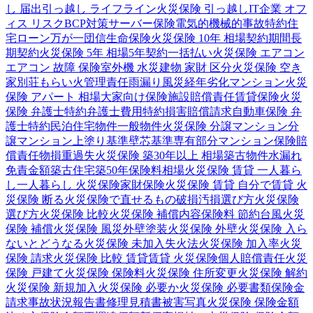
し 届出
引っ越し ライフライン
火災保険 引っ越し
IT企業 オフ
ィス リスク
BCP対策
サーバー保険
電気的機械的事故特約
住
宅ローン
万が一
団信
生命保険
火災保険 10年 相場
契約期間
長
期契約
火災保険 5年 相場
5年契約
一括払い
火災保険 エアコン
エアコン 故障 保険
室外機 水災
建物 家財 区分
火災保険 空き
家
別荘
もらい火
管理責任
雨漏り
風災
経年劣化
マンション
火災
保険 アパート 相場
大家向け保険
施設賠償責任
賃貸保険
火災
保険 弁護士特約
弁護士費用特約
損害賠償請求
自動車保険 弁
護士特約
民泊
住宅物件
一般物件
火災保険 分譲マンション
分
譲マンション
上塗り基準
壁芯基準
専有部分
マンション保険
賠
償責任
物損
重過失
火災保険 築30年以上 相場
築古物件
水漏れ
免責金額
築古住宅
築50年
保険料相場
火災保険 賃貸 一人暮ら
し
一人暮らし 火災保険
家財保険
火災保険 賃貸 自分で
賃貸 火
災保険 断る
火災保険で直せるもの
破損汚損
選び方
火災保険
選び方
火災保険 比較
火災保険 補償内容
保険料 節約
台風
火災
保険 補償
火災保険 風災
外壁塗装
火災保険 外壁
火災保険 入ら
ないとどうなる
火災保険 未加入
失火法
火災保険 加入率
火災
保険 請求
火災保険 比較 賃貸
賃貸 火災保険
個人賠償責任
火災
保険 戸建て
火災保険 保険料
火災保険 住所変更
火災保険 解約
火災保険 新規加入
火災保険 必要か
火災保険 必要書類
保険金
請求
事故状況報告書
修理見積書
被害写真
火災保険 保険金額