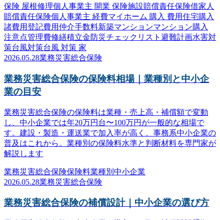
保険 屋根修理
個人事業主 開業 保険
施設賠償責任保険
借家人
賠償責任保険
個人事業主 経費
マイホーム 購入 費用
住宅購入
諸費用
登記費用
仲介手数料
新築マンション
マンション購入
注意点
管理費
修繕積立金
防災
チェックリスト
避難計画
水害対
策
台風対策
台風 対策 家
2026.05.28
業務災害総合保険
業務災害総合保険の保険料相場｜業種別と中小企
業の目安
業務災害総合保険の保険料は業種・売上高・補償額で変動
し、中小企業では年20万円台〜100万円が一般的な相場で
す。建設・製造・運送業で加入率が高く、事務系中小企業の
普及はこれから。業種別の保険料水準と判断材料を専門家が
解説します
業務災害総合保険
保険料
業種別
中小企業
2026.05.28
業務災害総合保険
業務災害総合保険の補償設計｜中小企業の選び方