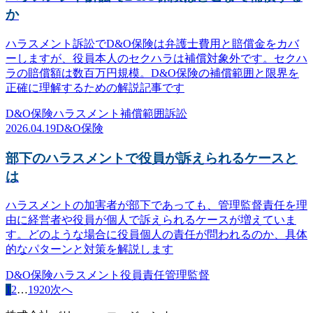
か
ハラスメント訴訟でD&O保険は弁護士費用と賠償金をカバ
ーしますが、役員本人のセクハラは補償対象外です。セクハ
ラの賠償額は数百万円規模。D&O保険の補償範囲と限界を
正確に理解するための解説記事です
D&O保険
ハラスメント
補償範囲
訴訟
2026.04.19
D&O保険
部下のハラスメントで役員が訴えられるケースと
は
ハラスメントの加害者が部下であっても、管理監督責任を理
由に経営者や役員が個人で訴えられるケースが増えていま
す。どのような場合に役員個人の責任が問われるのか、具体
的なパターンと対策を解説します
D&O保険
ハラスメント
役員責任
管理監督
1
2
…
19
20
次へ