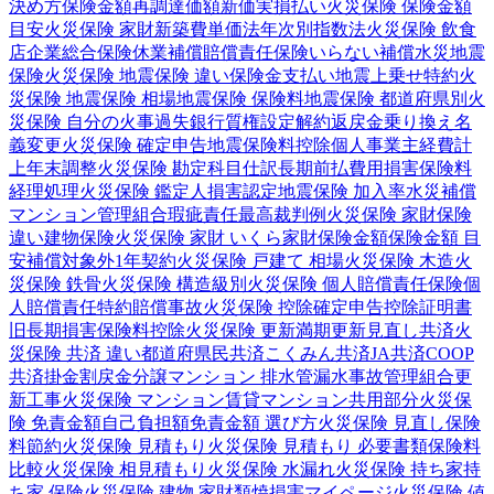
決め方
保険金額
再調達価額
新価実損払い
火災保険 保険金額
目安
火災保険 家財
新築費単価法
年次別指数法
火災保険 飲食
店
企業総合保険
休業補償
賠償責任保険
いらない補償
水災
地震
保険
火災保険 地震保険 違い
保険金支払い
地震上乗せ特約
火
災保険 地震保険 相場
地震保険 保険料
地震保険 都道府県別
火
災保険 自分の火事
過失
銀行
質権設定
解約返戻金
乗り換え
名
義変更
火災保険 確定申告
地震保険料控除
個人事業主
経費計
上
年末調整
火災保険 勘定科目
仕訳
長期前払費用
損害保険料
経理処理
火災保険 鑑定人
損害認定
地震保険 加入率
水災補償
マンション管理組合
瑕疵責任
最高裁判例
火災保険 家財保険
違い
建物保険
火災保険 家財 いくら
家財保険金額
保険金額 目
安
補償対象外
1年契約
火災保険 戸建て 相場
火災保険 木造
火
災保険 鉄骨
火災保険 構造級別
火災保険 個人賠償責任保険
個
人賠償責任特約
賠償事故
火災保険 控除
確定申告
控除証明書
旧長期損害保険料控除
火災保険 更新
満期更新
見直し
共済
火
災保険 共済 違い
都道府県民共済
こくみん共済
JA共済
COOP
共済
掛金
割戻金
分譲
マンション 排水管
漏水事故
管理組合
更
新工事
火災保険 マンション
賃貸マンション
共用部分
火災保
険 免責金額
自己負担額
免責金額 選び方
火災保険 見直し
保険
料節約
火災保険 見積もり
火災保険 見積もり 必要書類
保険料
比較
火災保険 相見積もり
火災保険 水漏れ
火災保険 持ち家
持
ち家 保険
火災保険 建物 家財
類焼損害
マイページ
火災保険 値