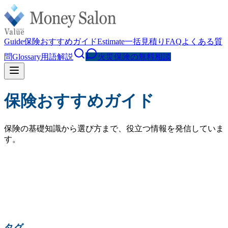
Guide
保険おすすめガイド
Estimate
一括見積り
FAQ
よくある質
問
Glossary
用語解説
火災保険の無料相談
保険おすすめガイド
保険の基礎知識から選び方まで、役立つ情報を発信していま
す。
検索
人気の検索:
火災保険 相場
水災補償
地震保険
家財保険
火災保険 見直し
賃貸 火災保険
タグ