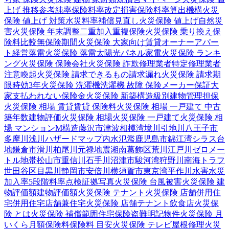
上げ 推移
参考純率
保険料率改定
損害保険料率算出機構
火災
保険 値上げ 対策
水災料率
補償見直し
火災保険 値上げ
自然災
害
火災保険 年末調整
二重加入
重複保険
火災保険 乗り換え
保
険料比較
無保険期間
火災保険 大家向け
賃貸オーナー
アパー
ト経営
落雷
火災保険 落雷
太陽光パネル
家電
火災保険 ランキ
ング
火災保険 保険会社
火災保険 詐欺
修理業者
特定修理業者
注意喚起
火災保険 請求できるもの
請求漏れ
火災保険 請求期
限
時効
3年
火災保険 洗濯機
洗濯機 故障 保険
メーカー保証
大
家
支払われない
保険金
火災保険 新築
構造級別
建物管理
担保
火災保険 相場 賃貸
賃貸 保険料
火災保険 相場 一戸建て 中古
築年数
建物評価
火災保険 相場
火災保険 一戸建て
火災保険 相
場 マンション
M構造
藤沢市
津波
相模湾
境川
引地川
八王子市
多摩川
浅川
ハザードマップ
内水氾濫
鹿児島市
錦江湾
シラス台
地
鎌倉市
滑川
柏尾川
元禄地震
湘南
葛飾区
荒川
江戸川
ゼロメー
トル地帯
松山市
重信川
石手川
沼津市
駿河湾
狩野川
南海トラフ
世田谷区
目黒川
静岡市
安倍川
横須賀市
東京湾
平作川
水害
水災
加入率
5段階料率
点検
証拠写真
火災保険 台風被害
火災保険 建
物評価額
建物評価額
火災保険 テナント
火災保険 店舗併用住
宅
併用住宅
店舗兼住宅
火災保険 店舗
テナント
飲食店
火災保
険 とは
火災保険 補償範囲
住宅保険
盗難
明記物件
火災保険 月
いくら
月額保険料
保険料 目安
火災保険 テレビ
屋根修理
火災