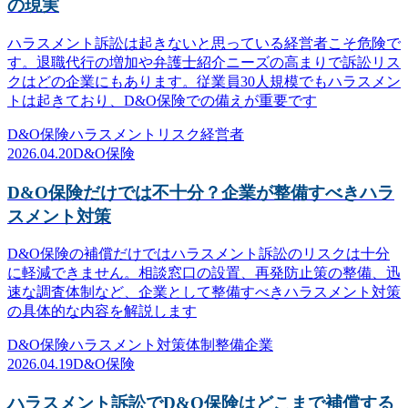
の現実
ハラスメント訴訟は起きないと思っている経営者こそ危険で
す。退職代行の増加や弁護士紹介ニーズの高まりで訴訟リス
クはどの企業にもあります。従業員30人規模でもハラスメン
トは起きており、D&O保険での備えが重要です
D&O保険
ハラスメント
リスク
経営者
2026.04.20
D&O保険
D&O保険だけでは不十分？企業が整備すべきハラ
スメント対策
D&O保険の補償だけではハラスメント訴訟のリスクは十分
に軽減できません。相談窓口の設置、再発防止策の整備、迅
速な調査体制など、企業として整備すべきハラスメント対策
の具体的な内容を解説します
D&O保険
ハラスメント対策
体制整備
企業
2026.04.19
D&O保険
ハラスメント訴訟でD&O保険はどこまで補償する