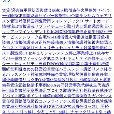
賃貸 退去費用
原状回復
敷金
借家人賠償責任
火災保険
サイバ
ー保険
BCP
事業継続
サイバー攻撃
中小企業
ランサムウェア
リ
スク管理
補償範囲
調査費用
フォレンジック
ECサイト
カード
情報流出
情報漏洩
サプライチェーン
取引先
IT業務過誤
復旧
バ
ックアップ
インシデント対応
利益補償
業務停止
逸失利益
付帯
サービス
テレワーク
自宅Wi-Fi
補償
個人情報漏洩
損害賠償
相
談
個人情報保護法
改正
報告義務
個人情報
保護
対策
被害額
隠れ
たコスト
損害項目
セキュリティ
セキュリティ対策
優先順位
コ
スト
製造業
OTセキュリティ
システム停止
事業停止
IT依存
サ
イバー事故
フィッシング
低コスト
セキュリティ評価
チェック
シート
セキュリティ要求
D&O保険
役員訴訟
弁護士費用
賠償
額
経営判断
攻めの経営
役員責任
ハラスメント
訴訟
リスク
経営
者
ハラスメント対策
体制整備
企業
管理監督
役員賠償責任
非上
場企業
賠償リスク
IPO
補償額
保険設計
役員
上場
議事録
上場準
備
善管注意義務
請求事例
M&A
共同経営
事業承継
株主代表訴
訟
目論見書
開示
意思決定プロセス
取締役会
社外取締役
就任
ア
ドバイス
確認
ポイント
補償内容
個人責任
事例
断る
ガバナンス
責任
役員賠償
取締役
コンプライアンス
業務災害総合保険
保険
料
業種別
補償設計
保険選び
過労死
経営者責任
引っ越し 手続
き リスト
引っ越し やること
引っ越し チェックリスト
引っ越