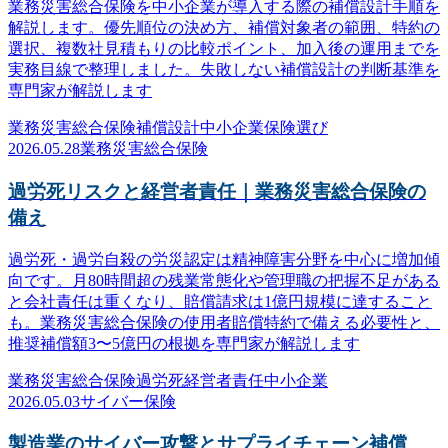
業務災害総合保険を中小企業が導入する際の補償設計手順を
解説します。優先順位の決め方、補償対象者の範囲、特約の
選択、複数社見積もりの比較ポイント、加入後の運用までを
実務目線で整理しました。失敗しない補償設計の判断基準を
専門家が解説します
業務災害総合保険
補償設計
中小企業
保険選び
2026.05.28
業務災害総合保険
過労死リスクと経営者責任｜業務災害総合保険の
備え
過労死・過労自殺の労災認定は精神障害分野を中心に増加傾
向です。月80時間超の残業常態化や管理職の把握不足がある
と会社責任は重くなり、賠償請求は1億円規模に達すること
も。業務災害総合保険の使用者賠償特約で備える必要性と、
推奨補償額3〜5億円の根拠を専門家が解説します
業務災害総合保険
過労死
経営者責任
中小企業
2026.05.03
サイバー保険
製造業のサイバー攻撃とサプライチェーン補償