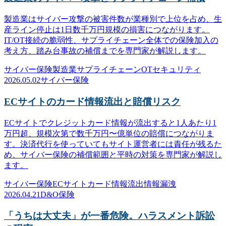
製造業はサイバー攻撃の被害件数が業種別で上位を占め、生
産ライン停止は1日数千万円規模の損害につながります。
IT/OT接続の脆弱性、サプライチェーン全体での保険加入の
考え方、踏み台事故の補償までを専門家が解説します。
サイバー保険
製造業
サプライチェーン
OTセキュリティ
2026.05.02
サイバー保険
ECサイトのカード情報流出と賠償リスク
ECサイトでクレジットカード情報が流出すると1人あたり1
万円超、規模次第で数千万円〜億単位の賠償につながりま
す。決済代行を使っていてもサイト運営者には責任が残るた
め、サイバー保険の補償範囲と平時の対策を専門家が解説し
ます。
サイバー保険
ECサイト
カード情報流出
情報漏洩
2026.04.21
D&O保険
「うちは大丈夫」が一番危険。ハラスメント訴訟