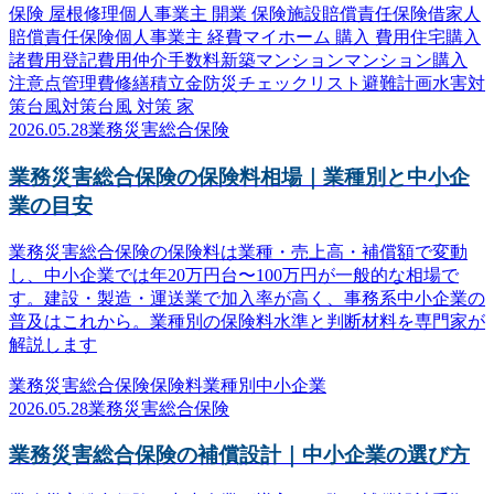
保険 屋根修理
個人事業主 開業 保険
施設賠償責任保険
借家人
賠償責任保険
個人事業主 経費
マイホーム 購入 費用
住宅購入
諸費用
登記費用
仲介手数料
新築マンション
マンション購入
注意点
管理費
修繕積立金
防災
チェックリスト
避難計画
水害対
策
台風対策
台風 対策 家
2026.05.28
業務災害総合保険
業務災害総合保険の保険料相場｜業種別と中小企
業の目安
業務災害総合保険の保険料は業種・売上高・補償額で変動
し、中小企業では年20万円台〜100万円が一般的な相場で
す。建設・製造・運送業で加入率が高く、事務系中小企業の
普及はこれから。業種別の保険料水準と判断材料を専門家が
解説します
業務災害総合保険
保険料
業種別
中小企業
2026.05.28
業務災害総合保険
業務災害総合保険の補償設計｜中小企業の選び方