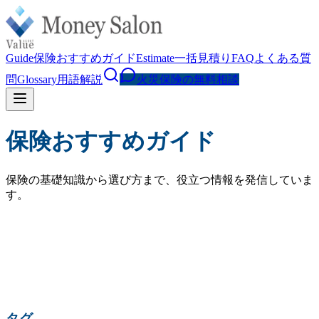
Guide
保険おすすめガイド
Estimate
一括見積り
FAQ
よくある質
問
Glossary
用語解説
火災保険の無料相談
保険おすすめガイド
保険の基礎知識から選び方まで、役立つ情報を発信していま
す。
検索
人気の検索:
火災保険 相場
水災補償
地震保険
家財保険
火災保険 見直し
賃貸 火災保険
タグ