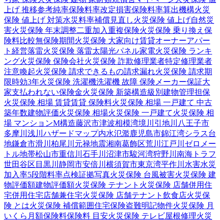
上げ 推移
参考純率
保険料率改定
損害保険料率算出機構
火災
保険 値上げ 対策
水災料率
補償見直し
火災保険 値上げ
自然災
害
火災保険 年末調整
二重加入
重複保険
火災保険 乗り換え
保
険料比較
無保険期間
火災保険 大家向け
賃貸オーナー
アパー
ト経営
落雷
火災保険 落雷
太陽光パネル
家電
火災保険 ランキ
ング
火災保険 保険会社
火災保険 詐欺
修理業者
特定修理業者
注意喚起
火災保険 請求できるもの
請求漏れ
火災保険 請求期
限
時効
3年
火災保険 洗濯機
洗濯機 故障 保険
メーカー保証
大
家
支払われない
保険金
火災保険 新築
構造級別
建物管理
担保
火災保険 相場 賃貸
賃貸 保険料
火災保険 相場 一戸建て 中古
築年数
建物評価
火災保険 相場
火災保険 一戸建て
火災保険 相
場 マンション
M構造
藤沢市
津波
相模湾
境川
引地川
八王子市
多摩川
浅川
ハザードマップ
内水氾濫
鹿児島市
錦江湾
シラス台
地
鎌倉市
滑川
柏尾川
元禄地震
湘南
葛飾区
荒川
江戸川
ゼロメー
トル地帯
松山市
重信川
石手川
沼津市
駿河湾
狩野川
南海トラフ
世田谷区
目黒川
静岡市
安倍川
横須賀市
東京湾
平作川
水害
水災
加入率
5段階料率
点検
証拠写真
火災保険 台風被害
火災保険 建
物評価額
建物評価額
火災保険 テナント
火災保険 店舗併用住
宅
併用住宅
店舗兼住宅
火災保険 店舗
テナント
飲食店
火災保
険 とは
火災保険 補償範囲
住宅保険
盗難
明記物件
火災保険 月
いくら
月額保険料
保険料 目安
火災保険 テレビ
屋根修理
火災