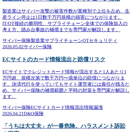
製造業はサイバー攻撃の被害件数が業種別で上位を占め、生
産ライン停止は1日数千万円規模の損害につながります。
IT/OT接続の脆弱性、サプライチェーン全体での保険加入の
考え方、踏み台事故の補償までを専門家が解説します。
サイバー保険
製造業
サプライチェーン
OTセキュリティ
2026.05.02
サイバー保険
ECサイトのカード情報流出と賠償リスク
ECサイトでクレジットカード情報が流出すると1人あたり1
万円超、規模次第で数千万円〜億単位の賠償につながりま
す。決済代行を使っていてもサイト運営者には責任が残るた
め、サイバー保険の補償範囲と平時の対策を専門家が解説し
ます。
サイバー保険
ECサイト
カード情報流出
情報漏洩
2026.04.21
D&O保険
「うちは大丈夫」が一番危険。ハラスメント訴訟