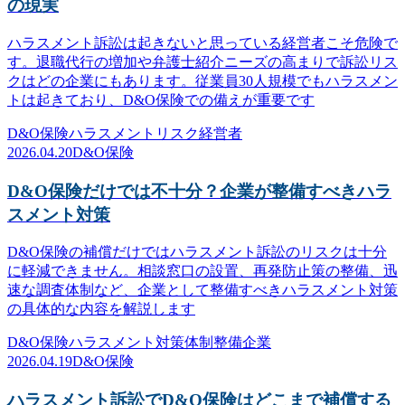
の現実
ハラスメント訴訟は起きないと思っている経営者こそ危険で
す。退職代行の増加や弁護士紹介ニーズの高まりで訴訟リス
クはどの企業にもあります。従業員30人規模でもハラスメン
トは起きており、D&O保険での備えが重要です
D&O保険
ハラスメント
リスク
経営者
2026.04.20
D&O保険
D&O保険だけでは不十分？企業が整備すべきハラ
スメント対策
D&O保険の補償だけではハラスメント訴訟のリスクは十分
に軽減できません。相談窓口の設置、再発防止策の整備、迅
速な調査体制など、企業として整備すべきハラスメント対策
の具体的な内容を解説します
D&O保険
ハラスメント対策
体制整備
企業
2026.04.19
D&O保険
ハラスメント訴訟でD&O保険はどこまで補償する