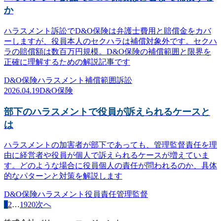
か
ハラスメント訴訟でD&O保険は弁護士費用と賠償金をカバ
ーしますが、役員本人のセクハラは補償対象外です。セクハ
ラの賠償額は数百万円規模。D&O保険の補償範囲と限界を
正確に理解するための解説記事です
D&O保険
ハラスメント
補償範囲
訴訟
2026.04.19
D&O保険
部下のハラスメントで役員が訴えられるケースと
は
ハラスメントの加害者が部下であっても、管理監督責任を理
由に経営者や役員が個人で訴えられるケースが増えていま
す。どのような場合に役員個人の責任が問われるのか、具体
的なパターンと対策を解説します
D&O保険
ハラスメント
役員責任
管理監督
1
2
…
19
20
次へ