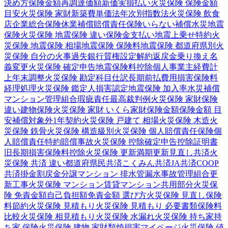
決め方
保険金額
再調達価額
新価実損払い
火災保険 保険金額
目安
火災保険 家財
新築費単価法
年次別指数法
火災保険 飲食
店
企業総合保険
休業補償
賠償責任保険
いらない補償
水災
地震
保険
火災保険 地震保険 違い
保険金支払い
地震上乗せ特約
火
災保険 地震保険 相場
地震保険 保険料
地震保険 都道府県別
火
災保険 自分の火事
過失
銀行
質権設定
解約返戻金
乗り換え
名
義変更
火災保険 確定申告
地震保険料控除
個人事業主
経費計
上
年末調整
火災保険 勘定科目
仕訳
長期前払費用
損害保険料
経理処理
火災保険 鑑定人
損害認定
地震保険 加入率
水災補償
マンション管理組合
瑕疵責任
最高裁判例
火災保険 家財保険
違い
建物保険
火災保険 家財 いくら
家財保険金額
保険金額 目
安
補償対象外
1年契約
火災保険 戸建て 相場
火災保険 木造
火
災保険 鉄骨
火災保険 構造級別
火災保険 個人賠償責任保険
個
人賠償責任特約
賠償事故
火災保険 控除
確定申告
控除証明書
旧長期損害保険料控除
火災保険 更新
満期更新
見直し
共済
火
災保険 共済 違い
都道府県民共済
こくみん共済
JA共済
COOP
共済
掛金
割戻金
分譲
マンション 排水管
漏水事故
管理組合
更
新工事
火災保険 マンション
賃貸マンション
共用部分
火災保
険 免責金額
自己負担額
免責金額 選び方
火災保険 見直し
保険
料節約
火災保険 見積もり
火災保険 見積もり 必要書類
保険料
比較
火災保険 相見積もり
火災保険 水漏れ
火災保険 持ち家
持
ち家 保険
火災保険 建物 家財
類焼損害
マイページ
火災保険 値