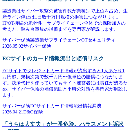
製造業はサイバー攻撃の被害件数が業種別で上位を占め、生
産ライン停止は1日数千万円規模の損害につながります。
IT/OT接続の脆弱性、サプライチェーン全体での保険加入の
考え方、踏み台事故の補償までを専門家が解説します。
サイバー保険
製造業
サプライチェーン
OTセキュリティ
2026.05.02
サイバー保険
ECサイトのカード情報流出と賠償リスク
ECサイトでクレジットカード情報が流出すると1人あたり1
万円超、規模次第で数千万円〜億単位の賠償につながりま
す。決済代行を使っていてもサイト運営者には責任が残るた
め、サイバー保険の補償範囲と平時の対策を専門家が解説し
ます。
サイバー保険
ECサイト
カード情報流出
情報漏洩
2026.04.21
D&O保険
「うちは大丈夫」が一番危険。ハラスメント訴訟