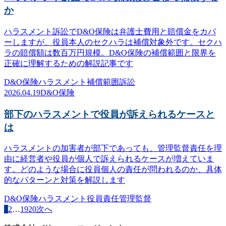
か
ハラスメント訴訟でD&O保険は弁護士費用と賠償金をカバ
ーしますが、役員本人のセクハラは補償対象外です。セクハ
ラの賠償額は数百万円規模。D&O保険の補償範囲と限界を
正確に理解するための解説記事です
D&O保険
ハラスメント
補償範囲
訴訟
2026.04.19
D&O保険
部下のハラスメントで役員が訴えられるケースと
は
ハラスメントの加害者が部下であっても、管理監督責任を理
由に経営者や役員が個人で訴えられるケースが増えていま
す。どのような場合に役員個人の責任が問われるのか、具体
的なパターンと対策を解説します
D&O保険
ハラスメント
役員責任
管理監督
1
2
…
19
20
次へ