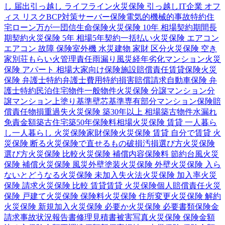
し 届出
引っ越し ライフライン
火災保険 引っ越し
IT企業 オフ
ィス リスク
BCP対策
サーバー保険
電気的機械的事故特約
住
宅ローン
万が一
団信
生命保険
火災保険 10年 相場
契約期間
長
期契約
火災保険 5年 相場
5年契約
一括払い
火災保険 エアコン
エアコン 故障 保険
室外機 水災
建物 家財 区分
火災保険 空き
家
別荘
もらい火
管理責任
雨漏り
風災
経年劣化
マンション
火災
保険 アパート 相場
大家向け保険
施設賠償責任
賃貸保険
火災
保険 弁護士特約
弁護士費用特約
損害賠償請求
自動車保険 弁
護士特約
民泊
住宅物件
一般物件
火災保険 分譲マンション
分
譲マンション
上塗り基準
壁芯基準
専有部分
マンション保険
賠
償責任
物損
重過失
火災保険 築30年以上 相場
築古物件
水漏れ
免責金額
築古住宅
築50年
保険料相場
火災保険 賃貸 一人暮ら
し
一人暮らし 火災保険
家財保険
火災保険 賃貸 自分で
賃貸 火
災保険 断る
火災保険で直せるもの
破損汚損
選び方
火災保険
選び方
火災保険 比較
火災保険 補償内容
保険料 節約
台風
火災
保険 補償
火災保険 風災
外壁塗装
火災保険 外壁
火災保険 入ら
ないとどうなる
火災保険 未加入
失火法
火災保険 加入率
火災
保険 請求
火災保険 比較 賃貸
賃貸 火災保険
個人賠償責任
火災
保険 戸建て
火災保険 保険料
火災保険 住所変更
火災保険 解約
火災保険 新規加入
火災保険 必要か
火災保険 必要書類
保険金
請求
事故状況報告書
修理見積書
被害写真
火災保険 保険金額