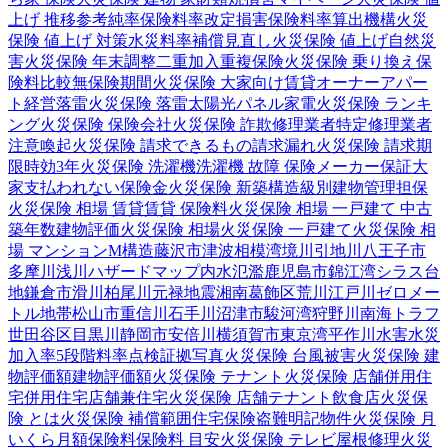
上げ 推移
参考純率
保険料率改定
損害保険料率算出機構
火災
保険 値上げ 対策
水災料率
補償見直し
火災保険 値上げ
自然災
害
火災保険 年末調整
二重加入
重複保険
火災保険 乗り換え
保
険料比較
無保険期間
火災保険 大家向け
賃貸オーナー
アパー
ト経営
落雷
火災保険 落雷
太陽光パネル
家電
火災保険 ランキ
ング
火災保険 保険会社
火災保険 詐欺
修理業者
特定修理業者
注意喚起
火災保険 請求できるもの
請求漏れ
火災保険 請求期
限
時効
3年
火災保険 洗濯機
洗濯機 故障 保険
メーカー保証
大
家
支払われない
保険金
火災保険 新築
構造級別
建物管理
担保
火災保険 相場 賃貸
賃貸 保険料
火災保険 相場 一戸建て 中古
築年数
建物評価
火災保険 相場
火災保険 一戸建て
火災保険 相
場 マンション
M構造
藤沢市
津波
相模湾
境川
引地川
八王子市
多摩川
浅川
ハザードマップ
内水氾濫
鹿児島市
錦江湾
シラス台
地
鎌倉市
滑川
柏尾川
元禄地震
湘南
葛飾区
荒川
江戸川
ゼロメー
トル地帯
松山市
重信川
石手川
沼津市
駿河湾
狩野川
南海トラフ
世田谷区
目黒川
静岡市
安倍川
横須賀市
東京湾
平作川
水害
水災
加入率
5段階料率
点検
証拠写真
火災保険 台風被害
火災保険 建
物評価額
建物評価額
火災保険 テナント
火災保険 店舗併用住
宅
併用住宅
店舗兼住宅
火災保険 店舗
テナント
飲食店
火災保
険 とは
火災保険 補償範囲
住宅保険
盗難
明記物件
火災保険 月
いくら
月額保険料
保険料 目安
火災保険 テレビ
屋根修理
火災