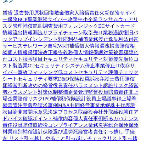
賃貸 退去費用
原状回復
敷金
借家人賠償責任
火災保険
サイバ
ー保険
BCP
事業継続
サイバー攻撃
中小企業
ランサムウェア
リ
スク管理
補償範囲
調査費用
フォレンジック
ECサイト
カード
情報流出
情報漏洩
サプライチェーン
取引先
IT業務過誤
復旧
バ
ックアップ
インシデント対応
利益補償
業務停止
逸失利益
付帯
サービス
テレワーク
自宅Wi-Fi
補償
個人情報漏洩
損害賠償
相
談
個人情報保護法
改正
報告義務
個人情報
保護
対策
被害額
隠れ
たコスト
損害項目
セキュリティ
セキュリティ対策
優先順位
コ
スト
製造業
OTセキュリティ
システム停止
事業停止
IT依存
サ
イバー事故
フィッシング
低コスト
セキュリティ評価
チェック
シート
セキュリティ要求
D&O保険
役員訴訟
弁護士費用
賠償
額
経営判断
攻めの経営
役員責任
ハラスメント
訴訟
リスク
経営
者
ハラスメント対策
体制整備
企業
管理監督
役員賠償責任
非上
場企業
賠償リスク
IPO
補償額
保険設計
役員
上場
議事録
上場準
備
善管注意義務
請求事例
M&A
共同経営
事業承継
株主代表訴
訟
目論見書
開示
意思決定プロセス
取締役会
社外取締役
就任
ア
ドバイス
確認
ポイント
補償内容
個人責任
事例
断る
ガバナンス
責任
役員賠償
取締役
コンプライアンス
業務災害総合保険
保険
料
業種別
補償設計
保険選び
過労死
経営者責任
引っ越し 手続
き リスト
引っ越し やること
引っ越し チェックリスト
引っ越