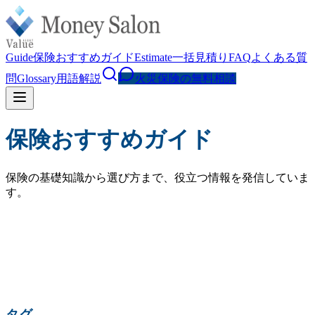
Guide
保険おすすめガイド
Estimate
一括見積り
FAQ
よくある質
問
Glossary
用語解説
火災保険の無料相談
保険おすすめガイド
保険の基礎知識から選び方まで、役立つ情報を発信していま
す。
検索
人気の検索:
火災保険 相場
水災補償
地震保険
家財保険
火災保険 見直し
賃貸 火災保険
タグ