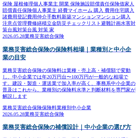
保険 屋根修理
個人事業主 開業 保険
施設賠償責任保険
借家人
賠償責任保険
個人事業主 経費
マイホーム 購入 費用
住宅購入
諸費用
登記費用
仲介手数料
新築マンション
マンション購入
注意点
管理費
修繕積立金
防災
チェックリスト
避難計画
水害対
策
台風対策
台風 対策 家
2026.05.28
業務災害総合保険
業務災害総合保険の保険料相場｜業種別と中小企
業の目安
業務災害総合保険の保険料は業種・売上高・補償額で変動
し、中小企業では年20万円台〜100万円が一般的な相場で
す。建設・製造・運送業で加入率が高く、事務系中小企業の
普及はこれから。業種別の保険料水準と判断材料を専門家が
解説します
業務災害総合保険
保険料
業種別
中小企業
2026.05.28
業務災害総合保険
業務災害総合保険の補償設計｜中小企業の選び方