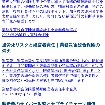
業務災害総合保険を中小企業が導入する際の補償設計手順を
解説します。優先順位の決め方、補償対象者の範囲、特約の
選択、複数社見積もりの比較ポイント、加入後の運用までを
実務目線で整理しました。失敗しない補償設計の判断基準を
専門家が解説します
業務災害総合保険
補償設計
中小企業
保険選び
2026.05.28
業務災害総合保険
過労死リスクと経営者責任｜業務災害総合保険の
備え
過労死・過労自殺の労災認定は精神障害分野を中心に増加傾
向です。月80時間超の残業常態化や管理職の把握不足がある
と会社責任は重くなり、賠償請求は1億円規模に達すること
も。業務災害総合保険の使用者賠償特約で備える必要性と、
推奨補償額3〜5億円の根拠を専門家が解説します
業務災害総合保険
過労死
経営者責任
中小企業
2026.05.03
サイバー保険
製造業のサイバー攻撃とサプライチェーン補償