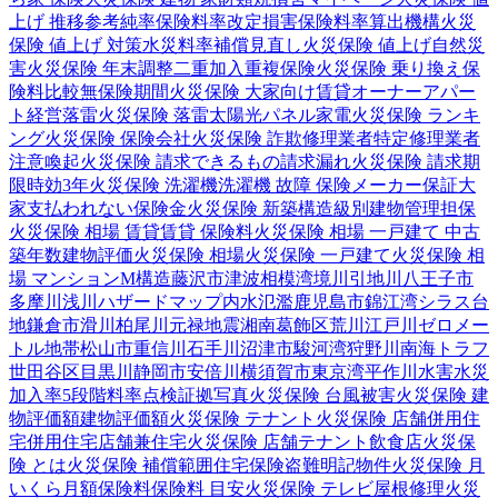
上げ 推移
参考純率
保険料率改定
損害保険料率算出機構
火災
保険 値上げ 対策
水災料率
補償見直し
火災保険 値上げ
自然災
害
火災保険 年末調整
二重加入
重複保険
火災保険 乗り換え
保
険料比較
無保険期間
火災保険 大家向け
賃貸オーナー
アパー
ト経営
落雷
火災保険 落雷
太陽光パネル
家電
火災保険 ランキ
ング
火災保険 保険会社
火災保険 詐欺
修理業者
特定修理業者
注意喚起
火災保険 請求できるもの
請求漏れ
火災保険 請求期
限
時効
3年
火災保険 洗濯機
洗濯機 故障 保険
メーカー保証
大
家
支払われない
保険金
火災保険 新築
構造級別
建物管理
担保
火災保険 相場 賃貸
賃貸 保険料
火災保険 相場 一戸建て 中古
築年数
建物評価
火災保険 相場
火災保険 一戸建て
火災保険 相
場 マンション
M構造
藤沢市
津波
相模湾
境川
引地川
八王子市
多摩川
浅川
ハザードマップ
内水氾濫
鹿児島市
錦江湾
シラス台
地
鎌倉市
滑川
柏尾川
元禄地震
湘南
葛飾区
荒川
江戸川
ゼロメー
トル地帯
松山市
重信川
石手川
沼津市
駿河湾
狩野川
南海トラフ
世田谷区
目黒川
静岡市
安倍川
横須賀市
東京湾
平作川
水害
水災
加入率
5段階料率
点検
証拠写真
火災保険 台風被害
火災保険 建
物評価額
建物評価額
火災保険 テナント
火災保険 店舗併用住
宅
併用住宅
店舗兼住宅
火災保険 店舗
テナント
飲食店
火災保
険 とは
火災保険 補償範囲
住宅保険
盗難
明記物件
火災保険 月
いくら
月額保険料
保険料 目安
火災保険 テレビ
屋根修理
火災