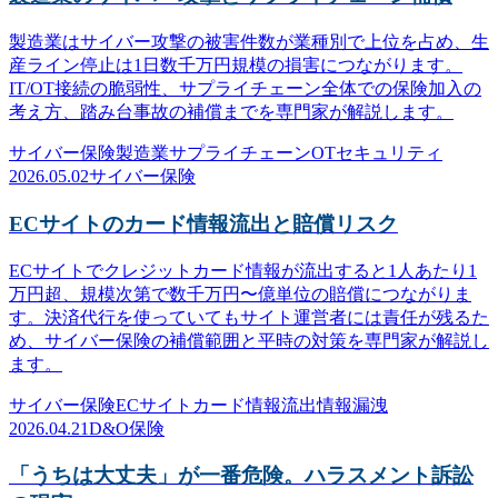
製造業はサイバー攻撃の被害件数が業種別で上位を占め、生
産ライン停止は1日数千万円規模の損害につながります。
IT/OT接続の脆弱性、サプライチェーン全体での保険加入の
考え方、踏み台事故の補償までを専門家が解説します。
サイバー保険
製造業
サプライチェーン
OTセキュリティ
2026.05.02
サイバー保険
ECサイトのカード情報流出と賠償リスク
ECサイトでクレジットカード情報が流出すると1人あたり1
万円超、規模次第で数千万円〜億単位の賠償につながりま
す。決済代行を使っていてもサイト運営者には責任が残るた
め、サイバー保険の補償範囲と平時の対策を専門家が解説し
ます。
サイバー保険
ECサイト
カード情報流出
情報漏洩
2026.04.21
D&O保険
「うちは大丈夫」が一番危険。ハラスメント訴訟