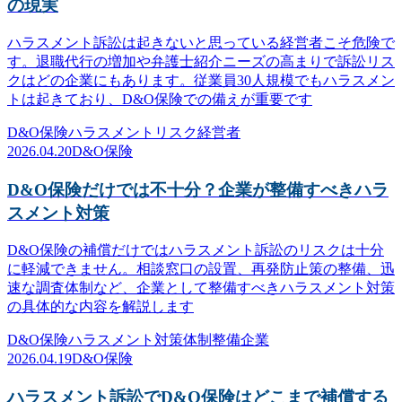
の現実
ハラスメント訴訟は起きないと思っている経営者こそ危険で
す。退職代行の増加や弁護士紹介ニーズの高まりで訴訟リス
クはどの企業にもあります。従業員30人規模でもハラスメン
トは起きており、D&O保険での備えが重要です
D&O保険
ハラスメント
リスク
経営者
2026.04.20
D&O保険
D&O保険だけでは不十分？企業が整備すべきハラ
スメント対策
D&O保険の補償だけではハラスメント訴訟のリスクは十分
に軽減できません。相談窓口の設置、再発防止策の整備、迅
速な調査体制など、企業として整備すべきハラスメント対策
の具体的な内容を解説します
D&O保険
ハラスメント対策
体制整備
企業
2026.04.19
D&O保険
ハラスメント訴訟でD&O保険はどこまで補償する