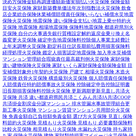
決め方
保険金額
再調達価額
新価実損払い
火災保険 保険金額
目安
火災保険 家財
新築費単価法
年次別指数法
火災保険 飲食
店
企業総合保険
休業補償
賠償責任保険
いらない補償
水災
地震
保険
火災保険 地震保険 違い
保険金支払い
地震上乗せ特約
火
災保険 地震保険 相場
地震保険 保険料
地震保険 都道府県別
火
災保険 自分の火事
過失
銀行
質権設定
解約返戻金
乗り換え
名
義変更
火災保険 確定申告
地震保険料控除
個人事業主
経費計
上
年末調整
火災保険 勘定科目
仕訳
長期前払費用
損害保険料
経理処理
火災保険 鑑定人
損害認定
地震保険 加入率
水災補償
マンション管理組合
瑕疵責任
最高裁判例
火災保険 家財保険
違い
建物保険
火災保険 家財 いくら
家財保険金額
保険金額 目
安
補償対象外
1年契約
火災保険 戸建て 相場
火災保険 木造
火
災保険 鉄骨
火災保険 構造級別
火災保険 個人賠償責任保険
個
人賠償責任特約
賠償事故
火災保険 控除
確定申告
控除証明書
旧長期損害保険料控除
火災保険 更新
満期更新
見直し
共済
火
災保険 共済 違い
都道府県民共済
こくみん共済
JA共済
COOP
共済
掛金
割戻金
分譲
マンション 排水管
漏水事故
管理組合
更
新工事
火災保険 マンション
賃貸マンション
共用部分
火災保
険 免責金額
自己負担額
免責金額 選び方
火災保険 見直し
保険
料節約
火災保険 見積もり
火災保険 見積もり 必要書類
保険料
比較
火災保険 相見積もり
火災保険 水漏れ
火災保険 持ち家
持
ち家 保険
火災保険 建物 家財
類焼損害
マイページ
火災保険 値