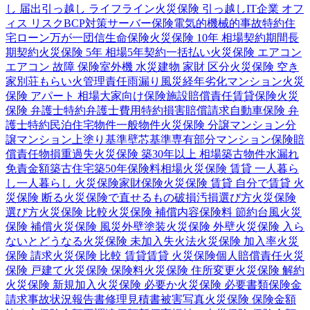
し 届出
引っ越し ライフライン
火災保険 引っ越し
IT企業 オフ
ィス リスク
BCP対策
サーバー保険
電気的機械的事故特約
住
宅ローン
万が一
団信
生命保険
火災保険 10年 相場
契約期間
長
期契約
火災保険 5年 相場
5年契約
一括払い
火災保険 エアコン
エアコン 故障 保険
室外機 水災
建物 家財 区分
火災保険 空き
家
別荘
もらい火
管理責任
雨漏り
風災
経年劣化
マンション
火災
保険 アパート 相場
大家向け保険
施設賠償責任
賃貸保険
火災
保険 弁護士特約
弁護士費用特約
損害賠償請求
自動車保険 弁
護士特約
民泊
住宅物件
一般物件
火災保険 分譲マンション
分
譲マンション
上塗り基準
壁芯基準
専有部分
マンション保険
賠
償責任
物損
重過失
火災保険 築30年以上 相場
築古物件
水漏れ
免責金額
築古住宅
築50年
保険料相場
火災保険 賃貸 一人暮ら
し
一人暮らし 火災保険
家財保険
火災保険 賃貸 自分で
賃貸 火
災保険 断る
火災保険で直せるもの
破損汚損
選び方
火災保険
選び方
火災保険 比較
火災保険 補償内容
保険料 節約
台風
火災
保険 補償
火災保険 風災
外壁塗装
火災保険 外壁
火災保険 入ら
ないとどうなる
火災保険 未加入
失火法
火災保険 加入率
火災
保険 請求
火災保険 比較 賃貸
賃貸 火災保険
個人賠償責任
火災
保険 戸建て
火災保険 保険料
火災保険 住所変更
火災保険 解約
火災保険 新規加入
火災保険 必要か
火災保険 必要書類
保険金
請求
事故状況報告書
修理見積書
被害写真
火災保険 保険金額