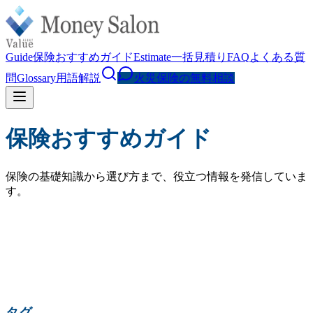
Guide
保険おすすめガイド
Estimate
一括見積り
FAQ
よくある質
問
Glossary
用語解説
火災保険の無料相談
保険おすすめガイド
保険の基礎知識から選び方まで、役立つ情報を発信していま
す。
検索
人気の検索:
火災保険 相場
水災補償
地震保険
家財保険
火災保険 見直し
賃貸 火災保険
タグ