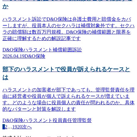
か
ハラスメント訴訟でD&O保険は弁護士費用と賠償金をカバ
ーしますが、役員本人のセクハラは補償対象外です。セクハ
ラの賠償額は数百万円規模。D&O保険の補償範囲と限界を
正確に理解するための解説記事です
D&O保険
ハラスメント
補償範囲
訴訟
2026.04.19
D&O保険
部下のハラスメントで役員が訴えられるケースと
は
ハラスメントの加害者が部下であっても、管理監督責任を理
由に経営者や役員が個人で訴えられるケースが増えていま
す。どのような場合に役員個人の責任が問われるのか、具体
的なパターンと対策を解説します
D&O保険
ハラスメント
役員責任
管理監督
1
2
…
19
20
次へ