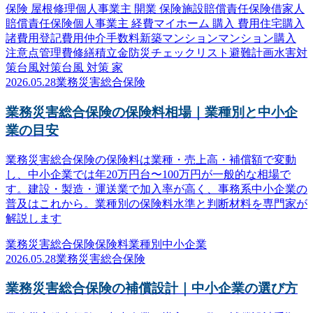
保険 屋根修理
個人事業主 開業 保険
施設賠償責任保険
借家人
賠償責任保険
個人事業主 経費
マイホーム 購入 費用
住宅購入
諸費用
登記費用
仲介手数料
新築マンション
マンション購入
注意点
管理費
修繕積立金
防災
チェックリスト
避難計画
水害対
策
台風対策
台風 対策 家
2026.05.28
業務災害総合保険
業務災害総合保険の保険料相場｜業種別と中小企
業の目安
業務災害総合保険の保険料は業種・売上高・補償額で変動
し、中小企業では年20万円台〜100万円が一般的な相場で
す。建設・製造・運送業で加入率が高く、事務系中小企業の
普及はこれから。業種別の保険料水準と判断材料を専門家が
解説します
業務災害総合保険
保険料
業種別
中小企業
2026.05.28
業務災害総合保険
業務災害総合保険の補償設計｜中小企業の選び方