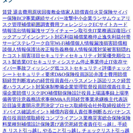
賃貸 退去費用
原状回復
敷金
借家人賠償責任
火災保険
サイバ
ー保険
BCP
事業継続
サイバー攻撃
中小企業
ランサムウェア
リ
スク管理
補償範囲
調査費用
フォレンジック
ECサイト
カード
情報流出
情報漏洩
サプライチェーン
取引先
IT業務過誤
復旧
バ
ックアップ
インシデント対応
利益補償
業務停止
逸失利益
付帯
サービス
テレワーク
自宅Wi-Fi
補償
個人情報漏洩
損害賠償
相
談
個人情報保護法
改正
報告義務
個人情報
保護
対策
被害額
隠れ
たコスト
損害項目
セキュリティ
セキュリティ対策
優先順位
コ
スト
製造業
OTセキュリティ
システム停止
事業停止
IT依存
サ
イバー事故
フィッシング
低コスト
セキュリティ評価
チェック
シート
セキュリティ要求
D&O保険
役員訴訟
弁護士費用
賠償
額
経営判断
攻めの経営
役員責任
ハラスメント
訴訟
リスク
経営
者
ハラスメント対策
体制整備
企業
管理監督
役員賠償責任
非上
場企業
賠償リスク
IPO
補償額
保険設計
役員
上場
議事録
上場準
備
善管注意義務
請求事例
M&A
共同経営
事業承継
株主代表訴
訟
目論見書
開示
意思決定プロセス
取締役会
社外取締役
就任
ア
ドバイス
確認
ポイント
補償内容
個人責任
事例
断る
ガバナンス
責任
役員賠償
取締役
コンプライアンス
業務災害総合保険
保険
料
業種別
補償設計
保険選び
過労死
経営者責任
引っ越し 手続
き リスト
引っ越し やること
引っ越し チェックリスト
引っ越