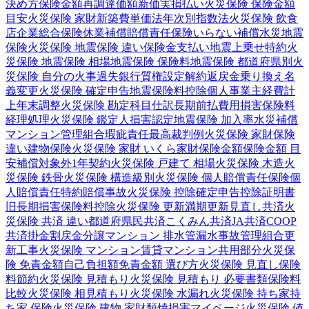
決め方
保険金額
再調達価額
新価実損払い
火災保険 保険金額
目安
火災保険 家財
新築費単価法
年次別指数法
火災保険 飲食
店
企業総合保険
休業補償
賠償責任保険
いらない補償
水災
地震
保険
火災保険 地震保険 違い
保険金支払い
地震上乗せ特約
火
災保険 地震保険 相場
地震保険 保険料
地震保険 都道府県別
火
災保険 自分の火事
過失
銀行
質権設定
解約返戻金
乗り換え
名
義変更
火災保険 確定申告
地震保険料控除
個人事業主
経費計
上
年末調整
火災保険 勘定科目
仕訳
長期前払費用
損害保険料
経理処理
火災保険 鑑定人
損害認定
地震保険 加入率
水災補償
マンション管理組合
瑕疵責任
最高裁判例
火災保険 家財保険
違い
建物保険
火災保険 家財 いくら
家財保険金額
保険金額 目
安
補償対象外
1年契約
火災保険 戸建て 相場
火災保険 木造
火
災保険 鉄骨
火災保険 構造級別
火災保険 個人賠償責任保険
個
人賠償責任特約
賠償事故
火災保険 控除
確定申告
控除証明書
旧長期損害保険料控除
火災保険 更新
満期更新
見直し
共済
火
災保険 共済 違い
都道府県民共済
こくみん共済
JA共済
COOP
共済
掛金
割戻金
分譲
マンション 排水管
漏水事故
管理組合
更
新工事
火災保険 マンション
賃貸マンション
共用部分
火災保
険 免責金額
自己負担額
免責金額 選び方
火災保険 見直し
保険
料節約
火災保険 見積もり
火災保険 見積もり 必要書類
保険料
比較
火災保険 相見積もり
火災保険 水漏れ
火災保険 持ち家
持
ち家 保険
火災保険 建物 家財
類焼損害
マイページ
火災保険 値