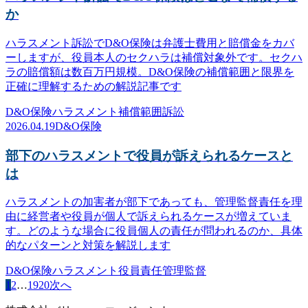
か
ハラスメント訴訟でD&O保険は弁護士費用と賠償金をカバ
ーしますが、役員本人のセクハラは補償対象外です。セクハ
ラの賠償額は数百万円規模。D&O保険の補償範囲と限界を
正確に理解するための解説記事です
D&O保険
ハラスメント
補償範囲
訴訟
2026.04.19
D&O保険
部下のハラスメントで役員が訴えられるケースと
は
ハラスメントの加害者が部下であっても、管理監督責任を理
由に経営者や役員が個人で訴えられるケースが増えていま
す。どのような場合に役員個人の責任が問われるのか、具体
的なパターンと対策を解説します
D&O保険
ハラスメント
役員責任
管理監督
1
2
…
19
20
次へ