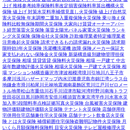
上げ 推移
参考純率
保険料率改定
損害保険料率算出機構
火災
保険 値上げ 対策
水災料率
補償見直し
火災保険 値上げ
自然災
害
火災保険 年末調整
二重加入
重複保険
火災保険 乗り換え
保
険料比較
無保険期間
火災保険 大家向け
賃貸オーナー
アパー
ト経営
落雷
火災保険 落雷
太陽光パネル
家電
火災保険 ランキ
ング
火災保険 保険会社
火災保険 詐欺
修理業者
特定修理業者
注意喚起
火災保険 請求できるもの
請求漏れ
火災保険 請求期
限
時効
3年
火災保険 洗濯機
洗濯機 故障 保険
メーカー保証
大
家
支払われない
保険金
火災保険 新築
構造級別
建物管理
担保
火災保険 相場 賃貸
賃貸 保険料
火災保険 相場 一戸建て 中古
築年数
建物評価
火災保険 相場
火災保険 一戸建て
火災保険 相
場 マンション
M構造
藤沢市
津波
相模湾
境川
引地川
八王子市
多摩川
浅川
ハザードマップ
内水氾濫
鹿児島市
錦江湾
シラス台
地
鎌倉市
滑川
柏尾川
元禄地震
湘南
葛飾区
荒川
江戸川
ゼロメー
トル地帯
松山市
重信川
石手川
沼津市
駿河湾
狩野川
南海トラフ
世田谷区
目黒川
静岡市
安倍川
横須賀市
東京湾
平作川
水害
水災
加入率
5段階料率
点検
証拠写真
火災保険 台風被害
火災保険 建
物評価額
建物評価額
火災保険 テナント
火災保険 店舗併用住
宅
併用住宅
店舗兼住宅
火災保険 店舗
テナント
飲食店
火災保
険 とは
火災保険 補償範囲
住宅保険
盗難
明記物件
火災保険 月
いくら
月額保険料
保険料 目安
火災保険 テレビ
屋根修理
火災