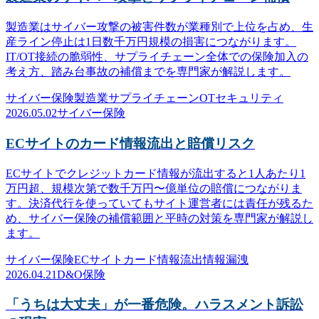
製造業はサイバー攻撃の被害件数が業種別で上位を占め、生
産ライン停止は1日数千万円規模の損害につながります。
IT/OT接続の脆弱性、サプライチェーン全体での保険加入の
考え方、踏み台事故の補償までを専門家が解説します。
サイバー保険
製造業
サプライチェーン
OTセキュリティ
2026.05.02
サイバー保険
ECサイトのカード情報流出と賠償リスク
ECサイトでクレジットカード情報が流出すると1人あたり1
万円超、規模次第で数千万円〜億単位の賠償につながりま
す。決済代行を使っていてもサイト運営者には責任が残るた
め、サイバー保険の補償範囲と平時の対策を専門家が解説し
ます。
サイバー保険
ECサイト
カード情報流出
情報漏洩
2026.04.21
D&O保険
「うちは大丈夫」が一番危険。ハラスメント訴訟