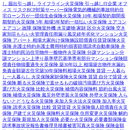
し 届出
引っ越し ライフライン
火災保険 引っ越し
IT企業 オフ
ィス リスク
BCP対策
サーバー保険
電気的機械的事故特約
住
宅ローン
万が一
団信
生命保険
火災保険 10年 相場
契約期間
長
期契約
火災保険 5年 相場
5年契約
一括払い
火災保険 エアコン
エアコン 故障 保険
室外機 水災
建物 家財 区分
火災保険 空き
家
別荘
もらい火
管理責任
雨漏り
風災
経年劣化
マンション
火災
保険 アパート 相場
大家向け保険
施設賠償責任
賃貸保険
火災
保険 弁護士特約
弁護士費用特約
損害賠償請求
自動車保険 弁
護士特約
民泊
住宅物件
一般物件
火災保険 分譲マンション
分
譲マンション
上塗り基準
壁芯基準
専有部分
マンション保険
賠
償責任
物損
重過失
火災保険 築30年以上 相場
築古物件
水漏れ
免責金額
築古住宅
築50年
保険料相場
火災保険 賃貸 一人暮ら
し
一人暮らし 火災保険
家財保険
火災保険 賃貸 自分で
賃貸 火
災保険 断る
火災保険で直せるもの
破損汚損
選び方
火災保険
選び方
火災保険 比較
火災保険 補償内容
保険料 節約
台風
火災
保険 補償
火災保険 風災
外壁塗装
火災保険 外壁
火災保険 入ら
ないとどうなる
火災保険 未加入
失火法
火災保険 加入率
火災
保険 請求
火災保険 比較 賃貸
賃貸 火災保険
個人賠償責任
火災
保険 戸建て
火災保険 保険料
火災保険 住所変更
火災保険 解約
火災保険 新規加入
火災保険 必要か
火災保険 必要書類
保険金
請求
事故状況報告書
修理見積書
被害写真
火災保険 保険金額