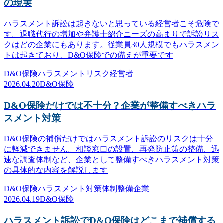
の現実
ハラスメント訴訟は起きないと思っている経営者こそ危険で
す。退職代行の増加や弁護士紹介ニーズの高まりで訴訟リス
クはどの企業にもあります。従業員30人規模でもハラスメン
トは起きており、D&O保険での備えが重要です
D&O保険
ハラスメント
リスク
経営者
2026.04.20
D&O保険
D&O保険だけでは不十分？企業が整備すべきハラ
スメント対策
D&O保険の補償だけではハラスメント訴訟のリスクは十分
に軽減できません。相談窓口の設置、再発防止策の整備、迅
速な調査体制など、企業として整備すべきハラスメント対策
の具体的な内容を解説します
D&O保険
ハラスメント対策
体制整備
企業
2026.04.19
D&O保険
ハラスメント訴訟でD&O保険はどこまで補償する