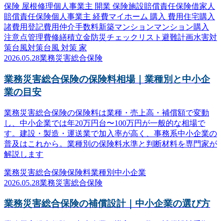
保険 屋根修理
個人事業主 開業 保険
施設賠償責任保険
借家人
賠償責任保険
個人事業主 経費
マイホーム 購入 費用
住宅購入
諸費用
登記費用
仲介手数料
新築マンション
マンション購入
注意点
管理費
修繕積立金
防災
チェックリスト
避難計画
水害対
策
台風対策
台風 対策 家
2026.05.28
業務災害総合保険
業務災害総合保険の保険料相場｜業種別と中小企
業の目安
業務災害総合保険の保険料は業種・売上高・補償額で変動
し、中小企業では年20万円台〜100万円が一般的な相場で
す。建設・製造・運送業で加入率が高く、事務系中小企業の
普及はこれから。業種別の保険料水準と判断材料を専門家が
解説します
業務災害総合保険
保険料
業種別
中小企業
2026.05.28
業務災害総合保険
業務災害総合保険の補償設計｜中小企業の選び方