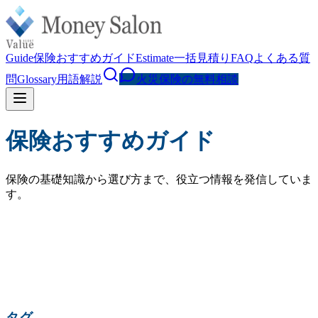
Guide
保険おすすめガイド
Estimate
一括見積り
FAQ
よくある質
問
Glossary
用語解説
火災保険の無料相談
保険おすすめガイド
保険の基礎知識から選び方まで、役立つ情報を発信していま
す。
検索
人気の検索:
火災保険 相場
水災補償
地震保険
家財保険
火災保険 見直し
賃貸 火災保険
タグ