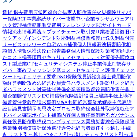
賃貸 退去費用
原状回復
敷金
借家人賠償責任
火災保険
サイバ
ー保険
BCP
事業継続
サイバー攻撃
中小企業
ランサムウェア
リ
スク管理
補償範囲
調査費用
フォレンジック
ECサイト
カード
情報流出
情報漏洩
サプライチェーン
取引先
IT業務過誤
復旧
バ
ックアップ
インシデント対応
利益補償
業務停止
逸失利益
付帯
サービス
テレワーク
自宅Wi-Fi
補償
個人情報漏洩
損害賠償
相
談
個人情報保護法
改正
報告義務
個人情報
保護
対策
被害額
隠れ
たコスト
損害項目
セキュリティ
セキュリティ対策
優先順位
コ
スト
製造業
OTセキュリティ
システム停止
事業停止
IT依存
サ
イバー事故
フィッシング
低コスト
セキュリティ評価
チェック
シート
セキュリティ要求
D&O保険
役員訴訟
弁護士費用
賠償
額
経営判断
攻めの経営
役員責任
ハラスメント
訴訟
リスク
経営
者
ハラスメント対策
体制整備
企業
管理監督
役員賠償責任
非上
場企業
賠償リスク
IPO
補償額
保険設計
役員
上場
議事録
上場準
備
善管注意義務
請求事例
M&A
共同経営
事業承継
株主代表訴
訟
目論見書
開示
意思決定プロセス
取締役会
社外取締役
就任
ア
ドバイス
確認
ポイント
補償内容
個人責任
事例
断る
ガバナンス
責任
役員賠償
取締役
コンプライアンス
業務災害総合保険
保険
料
業種別
補償設計
保険選び
過労死
経営者責任
引っ越し 手続
き リスト
引っ越し やること
引っ越し チェックリスト
引っ越