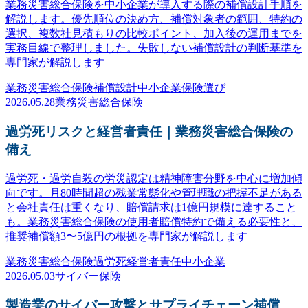
業務災害総合保険を中小企業が導入する際の補償設計手順を
解説します。優先順位の決め方、補償対象者の範囲、特約の
選択、複数社見積もりの比較ポイント、加入後の運用までを
実務目線で整理しました。失敗しない補償設計の判断基準を
専門家が解説します
業務災害総合保険
補償設計
中小企業
保険選び
2026.05.28
業務災害総合保険
過労死リスクと経営者責任｜業務災害総合保険の
備え
過労死・過労自殺の労災認定は精神障害分野を中心に増加傾
向です。月80時間超の残業常態化や管理職の把握不足がある
と会社責任は重くなり、賠償請求は1億円規模に達すること
も。業務災害総合保険の使用者賠償特約で備える必要性と、
推奨補償額3〜5億円の根拠を専門家が解説します
業務災害総合保険
過労死
経営者責任
中小企業
2026.05.03
サイバー保険
製造業のサイバー攻撃とサプライチェーン補償