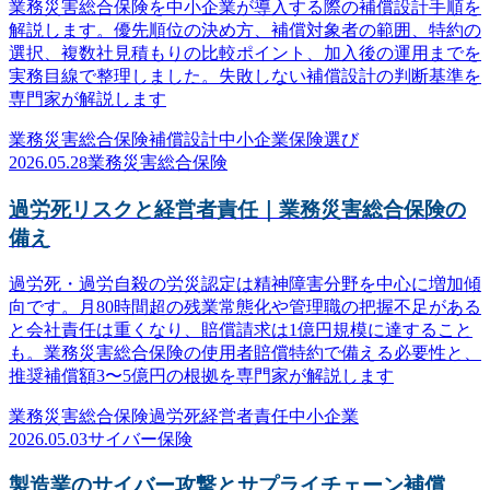
業務災害総合保険を中小企業が導入する際の補償設計手順を
解説します。優先順位の決め方、補償対象者の範囲、特約の
選択、複数社見積もりの比較ポイント、加入後の運用までを
実務目線で整理しました。失敗しない補償設計の判断基準を
専門家が解説します
業務災害総合保険
補償設計
中小企業
保険選び
2026.05.28
業務災害総合保険
過労死リスクと経営者責任｜業務災害総合保険の
備え
過労死・過労自殺の労災認定は精神障害分野を中心に増加傾
向です。月80時間超の残業常態化や管理職の把握不足がある
と会社責任は重くなり、賠償請求は1億円規模に達すること
も。業務災害総合保険の使用者賠償特約で備える必要性と、
推奨補償額3〜5億円の根拠を専門家が解説します
業務災害総合保険
過労死
経営者責任
中小企業
2026.05.03
サイバー保険
製造業のサイバー攻撃とサプライチェーン補償