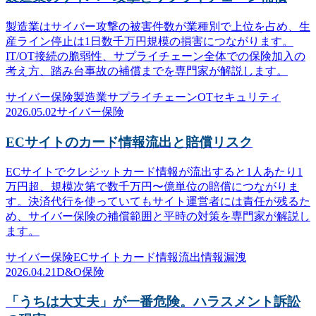
製造業はサイバー攻撃の被害件数が業種別で上位を占め、生
産ライン停止は1日数千万円規模の損害につながります。
IT/OT接続の脆弱性、サプライチェーン全体での保険加入の
考え方、踏み台事故の補償までを専門家が解説します。
サイバー保険
製造業
サプライチェーン
OTセキュリティ
2026.05.02
サイバー保険
ECサイトのカード情報流出と賠償リスク
ECサイトでクレジットカード情報が流出すると1人あたり1
万円超、規模次第で数千万円〜億単位の賠償につながりま
す。決済代行を使っていてもサイト運営者には責任が残るた
め、サイバー保険の補償範囲と平時の対策を専門家が解説し
ます。
サイバー保険
ECサイト
カード情報流出
情報漏洩
2026.04.21
D&O保険
「うちは大丈夫」が一番危険。ハラスメント訴訟