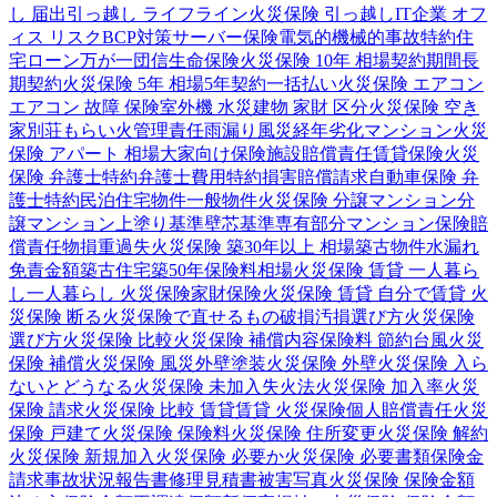
し 届出
引っ越し ライフライン
火災保険 引っ越し
IT企業 オフ
ィス リスク
BCP対策
サーバー保険
電気的機械的事故特約
住
宅ローン
万が一
団信
生命保険
火災保険 10年 相場
契約期間
長
期契約
火災保険 5年 相場
5年契約
一括払い
火災保険 エアコン
エアコン 故障 保険
室外機 水災
建物 家財 区分
火災保険 空き
家
別荘
もらい火
管理責任
雨漏り
風災
経年劣化
マンション
火災
保険 アパート 相場
大家向け保険
施設賠償責任
賃貸保険
火災
保険 弁護士特約
弁護士費用特約
損害賠償請求
自動車保険 弁
護士特約
民泊
住宅物件
一般物件
火災保険 分譲マンション
分
譲マンション
上塗り基準
壁芯基準
専有部分
マンション保険
賠
償責任
物損
重過失
火災保険 築30年以上 相場
築古物件
水漏れ
免責金額
築古住宅
築50年
保険料相場
火災保険 賃貸 一人暮ら
し
一人暮らし 火災保険
家財保険
火災保険 賃貸 自分で
賃貸 火
災保険 断る
火災保険で直せるもの
破損汚損
選び方
火災保険
選び方
火災保険 比較
火災保険 補償内容
保険料 節約
台風
火災
保険 補償
火災保険 風災
外壁塗装
火災保険 外壁
火災保険 入ら
ないとどうなる
火災保険 未加入
失火法
火災保険 加入率
火災
保険 請求
火災保険 比較 賃貸
賃貸 火災保険
個人賠償責任
火災
保険 戸建て
火災保険 保険料
火災保険 住所変更
火災保険 解約
火災保険 新規加入
火災保険 必要か
火災保険 必要書類
保険金
請求
事故状況報告書
修理見積書
被害写真
火災保険 保険金額