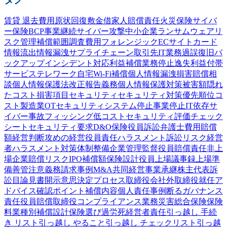
賃貸 退去費用
原状回復
敷金
借家人賠償責任
火災保険
サイバ
ー保険
BCP
事業継続
サイバー攻撃
中小企業
ランサムウェア
リ
スク管理
補償範囲
調査費用
フォレンジック
ECサイト
カード
情報流出
情報漏洩
サプライチェーン
取引先
IT業務過誤
復旧
バ
ックアップ
インシデント対応
利益補償
業務停止
逸失利益
付帯
サービス
テレワーク
自宅Wi-Fi
補償
個人情報漏洩
損害賠償
相
談
個人情報保護法
改正
報告義務
個人情報
保護
対策
被害額
隠れ
たコスト
損害項目
セキュリティ
セキュリティ対策
優先順位
コ
スト
製造業
OTセキュリティ
システム停止
事業停止
IT依存
サ
イバー事故
フィッシング
低コスト
セキュリティ評価
チェック
シート
セキュリティ要求
D&O保険
役員訴訟
弁護士費用
賠償
額
経営判断
攻めの経営
役員責任
ハラスメント
訴訟
リスク
経営
者
ハラスメント対策
体制整備
企業
管理監督
役員賠償責任
非上
場企業
賠償リスク
IPO
補償額
保険設計
役員
上場
議事録
上場準
備
善管注意義務
請求事例
M&A
共同経営
事業承継
株主代表訴
訟
目論見書
開示
意思決定プロセス
取締役会
社外取締役
就任
ア
ドバイス
確認
ポイント
補償内容
個人責任
事例
断る
ガバナンス
責任
役員賠償
取締役
コンプライアンス
業務災害総合保険
保険
料
業種別
補償設計
保険選び
過労死
経営者責任
引っ越し 手続
き リスト
引っ越し やること
引っ越し チェックリスト
引っ越