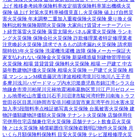
上げ 推移
参考純率
保険料率改定
損害保険料率算出機構
火災
保険 値上げ 対策
水災料率
補償見直し
火災保険 値上げ
自然災
害
火災保険 年末調整
二重加入
重複保険
火災保険 乗り換え
保
険料比較
無保険期間
火災保険 大家向け
賃貸オーナー
アパー
ト経営
落雷
火災保険 落雷
太陽光パネル
家電
火災保険 ランキ
ング
火災保険 保険会社
火災保険 詐欺
修理業者
特定修理業者
注意喚起
火災保険 請求できるもの
請求漏れ
火災保険 請求期
限
時効
3年
火災保険 洗濯機
洗濯機 故障 保険
メーカー保証
大
家
支払われない
保険金
火災保険 新築
構造級別
建物管理
担保
火災保険 相場 賃貸
賃貸 保険料
火災保険 相場 一戸建て 中古
築年数
建物評価
火災保険 相場
火災保険 一戸建て
火災保険 相
場 マンション
M構造
藤沢市
津波
相模湾
境川
引地川
八王子市
多摩川
浅川
ハザードマップ
内水氾濫
鹿児島市
錦江湾
シラス台
地
鎌倉市
滑川
柏尾川
元禄地震
湘南
葛飾区
荒川
江戸川
ゼロメー
トル地帯
松山市
重信川
石手川
沼津市
駿河湾
狩野川
南海トラフ
世田谷区
目黒川
静岡市
安倍川
横須賀市
東京湾
平作川
水害
水災
加入率
5段階料率
点検
証拠写真
火災保険 台風被害
火災保険 建
物評価額
建物評価額
火災保険 テナント
火災保険 店舗併用住
宅
併用住宅
店舗兼住宅
火災保険 店舗
テナント
飲食店
火災保
険 とは
火災保険 補償範囲
住宅保険
盗難
明記物件
火災保険 月
いくら
月額保険料
保険料 目安
火災保険 テレビ
屋根修理
火災