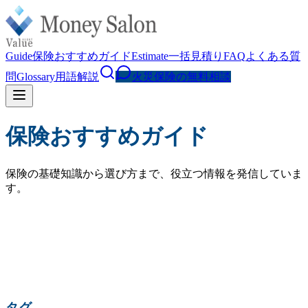
Guide
保険おすすめガイド
Estimate
一括見積り
FAQ
よくある質
問
Glossary
用語解説
火災保険の無料相談
保険おすすめガイド
保険の基礎知識から選び方まで、役立つ情報を発信していま
す。
検索
人気の検索:
火災保険 相場
水災補償
地震保険
家財保険
火災保険 見直し
賃貸 火災保険
タグ