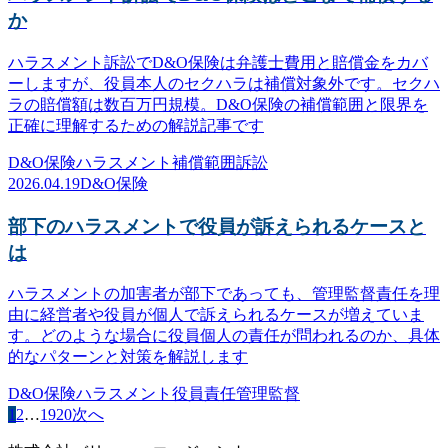
か
ハラスメント訴訟でD&O保険は弁護士費用と賠償金をカバ
ーしますが、役員本人のセクハラは補償対象外です。セクハ
ラの賠償額は数百万円規模。D&O保険の補償範囲と限界を
正確に理解するための解説記事です
D&O保険
ハラスメント
補償範囲
訴訟
2026.04.19
D&O保険
部下のハラスメントで役員が訴えられるケースと
は
ハラスメントの加害者が部下であっても、管理監督責任を理
由に経営者や役員が個人で訴えられるケースが増えていま
す。どのような場合に役員個人の責任が問われるのか、具体
的なパターンと対策を解説します
D&O保険
ハラスメント
役員責任
管理監督
1
2
…
19
20
次へ