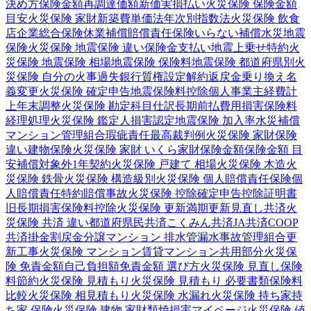
決め方
保険金額
再調達価額
新価実損払い
火災保険 保険金額
目安
火災保険 家財
新築費単価法
年次別指数法
火災保険 飲食
店
企業総合保険
休業補償
賠償責任保険
いらない補償
水災
地震
保険
火災保険 地震保険 違い
保険金支払い
地震上乗せ特約
火
災保険 地震保険 相場
地震保険 保険料
地震保険 都道府県別
火
災保険 自分の火事
過失
銀行
質権設定
解約返戻金
乗り換え
名
義変更
火災保険 確定申告
地震保険料控除
個人事業主
経費計
上
年末調整
火災保険 勘定科目
仕訳
長期前払費用
損害保険料
経理処理
火災保険 鑑定人
損害認定
地震保険 加入率
水災補償
マンション管理組合
瑕疵責任
最高裁判例
火災保険 家財保険
違い
建物保険
火災保険 家財 いくら
家財保険金額
保険金額 目
安
補償対象外
1年契約
火災保険 戸建て 相場
火災保険 木造
火
災保険 鉄骨
火災保険 構造級別
火災保険 個人賠償責任保険
個
人賠償責任特約
賠償事故
火災保険 控除
確定申告
控除証明書
旧長期損害保険料控除
火災保険 更新
満期更新
見直し
共済
火
災保険 共済 違い
都道府県民共済
こくみん共済
JA共済
COOP
共済
掛金
割戻金
分譲
マンション 排水管
漏水事故
管理組合
更
新工事
火災保険 マンション
賃貸マンション
共用部分
火災保
険 免責金額
自己負担額
免責金額 選び方
火災保険 見直し
保険
料節約
火災保険 見積もり
火災保険 見積もり 必要書類
保険料
比較
火災保険 相見積もり
火災保険 水漏れ
火災保険 持ち家
持
ち家 保険
火災保険 建物 家財
類焼損害
マイページ
火災保険 値