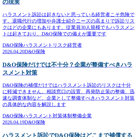
の現実
ハラスメント訴訟は起きないと思っている経営者こそ危険で
す。退職代行の増加や弁護士紹介ニーズの高まりで訴訟リス
クはどの企業にもあります。従業員30人規模でもハラスメン
トは起きており、D&O保険での備えが重要です
D&O保険
ハラスメント
リスク
経営者
2026.04.20
D&O保険
D&O保険だけでは不十分？企業が整備すべきハラ
スメント対策
D&O保険の補償だけではハラスメント訴訟のリスクは十分
に軽減できません。相談窓口の設置、再発防止策の整備、迅
速な調査体制など、企業として整備すべきハラスメント対策
の具体的な内容を解説します
D&O保険
ハラスメント対策
体制整備
企業
2026.04.19
D&O保険
ハラスメント訴訟でD&O保険はどこまで補償する