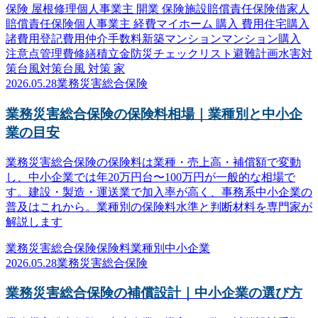
保険 屋根修理
個人事業主 開業 保険
施設賠償責任保険
借家人
賠償責任保険
個人事業主 経費
マイホーム 購入 費用
住宅購入
諸費用
登記費用
仲介手数料
新築マンション
マンション購入
注意点
管理費
修繕積立金
防災
チェックリスト
避難計画
水害対
策
台風対策
台風 対策 家
2026.05.28
業務災害総合保険
業務災害総合保険の保険料相場｜業種別と中小企
業の目安
業務災害総合保険の保険料は業種・売上高・補償額で変動
し、中小企業では年20万円台〜100万円が一般的な相場で
す。建設・製造・運送業で加入率が高く、事務系中小企業の
普及はこれから。業種別の保険料水準と判断材料を専門家が
解説します
業務災害総合保険
保険料
業種別
中小企業
2026.05.28
業務災害総合保険
業務災害総合保険の補償設計｜中小企業の選び方