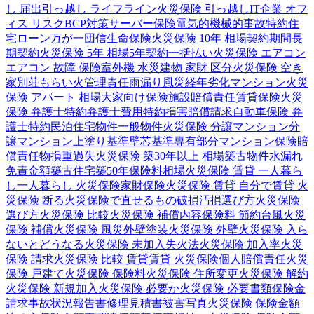
し 届出
引っ越し ライフライン
火災保険 引っ越し
IT企業 オフ
ィス リスク
BCP対策
サーバー保険
電気的機械的事故特約
住
宅ローン
万が一
団信
生命保険
火災保険 10年 相場
契約期間
長
期契約
火災保険 5年 相場
5年契約
一括払い
火災保険 エアコン
エアコン 故障 保険
室外機 水災
建物 家財 区分
火災保険 空き
家
別荘
もらい火
管理責任
雨漏り
風災
経年劣化
マンション
火災
保険 アパート 相場
大家向け保険
施設賠償責任
賃貸保険
火災
保険 弁護士特約
弁護士費用特約
損害賠償請求
自動車保険 弁
護士特約
民泊
住宅物件
一般物件
火災保険 分譲マンション
分
譲マンション
上塗り基準
壁芯基準
専有部分
マンション保険
賠
償責任
物損
重過失
火災保険 築30年以上 相場
築古物件
水漏れ
免責金額
築古住宅
築50年
保険料相場
火災保険 賃貸 一人暮ら
し
一人暮らし 火災保険
家財保険
火災保険 賃貸 自分で
賃貸 火
災保険 断る
火災保険で直せるもの
破損汚損
選び方
火災保険
選び方
火災保険 比較
火災保険 補償内容
保険料 節約
台風
火災
保険 補償
火災保険 風災
外壁塗装
火災保険 外壁
火災保険 入ら
ないとどうなる
火災保険 未加入
失火法
火災保険 加入率
火災
保険 請求
火災保険 比較 賃貸
賃貸 火災保険
個人賠償責任
火災
保険 戸建て
火災保険 保険料
火災保険 住所変更
火災保険 解約
火災保険 新規加入
火災保険 必要か
火災保険 必要書類
保険金
請求
事故状況報告書
修理見積書
被害写真
火災保険 保険金額