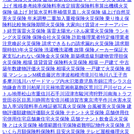
上げ 推移
参考純率
保険料率改定
損害保険料率算出機構
火災
保険 値上げ 対策
水災料率
補償見直し
火災保険 値上げ
自然災
害
火災保険 年末調整
二重加入
重複保険
火災保険 乗り換え
保
険料比較
無保険期間
火災保険 大家向け
賃貸オーナー
アパー
ト経営
落雷
火災保険 落雷
太陽光パネル
家電
火災保険 ランキ
ング
火災保険 保険会社
火災保険 詐欺
修理業者
特定修理業者
注意喚起
火災保険 請求できるもの
請求漏れ
火災保険 請求期
限
時効
3年
火災保険 洗濯機
洗濯機 故障 保険
メーカー保証
大
家
支払われない
保険金
火災保険 新築
構造級別
建物管理
担保
火災保険 相場 賃貸
賃貸 保険料
火災保険 相場 一戸建て 中古
築年数
建物評価
火災保険 相場
火災保険 一戸建て
火災保険 相
場 マンション
M構造
藤沢市
津波
相模湾
境川
引地川
八王子市
多摩川
浅川
ハザードマップ
内水氾濫
鹿児島市
錦江湾
シラス台
地
鎌倉市
滑川
柏尾川
元禄地震
湘南
葛飾区
荒川
江戸川
ゼロメー
トル地帯
松山市
重信川
石手川
沼津市
駿河湾
狩野川
南海トラフ
世田谷区
目黒川
静岡市
安倍川
横須賀市
東京湾
平作川
水害
水災
加入率
5段階料率
点検
証拠写真
火災保険 台風被害
火災保険 建
物評価額
建物評価額
火災保険 テナント
火災保険 店舗併用住
宅
併用住宅
店舗兼住宅
火災保険 店舗
テナント
飲食店
火災保
険 とは
火災保険 補償範囲
住宅保険
盗難
明記物件
火災保険 月
いくら
月額保険料
保険料 目安
火災保険 テレビ
屋根修理
火災