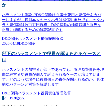
か
ハラスメント訴訟でD&O保険は弁護士費用と賠償金をカバ
ーしますが、役員本人のセクハラは補償対象外です。セクハ
ラの賠償額は数百万円規模。D&O保険の補償範囲と限界を
正確に理解するための解説記事です
D&O保険
ハラスメント
補償範囲
訴訟
2026.04.19
D&O保険
部下のハラスメントで役員が訴えられるケースと
は
ハラスメントの加害者が部下であっても、管理監督責任を理
由に経営者や役員が個人で訴えられるケースが増えていま
す。どのような場合に役員個人の責任が問われるのか、具体
的なパターンと対策を解説します
D&O保険
ハラスメント
役員責任
管理監督
1
2
…
19
20
次へ