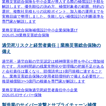
業務災害総合保険を中小企業が導入する際の補償設計手順を
解説します。優先順位の決め方、補償対象者の範囲、特約の
選択、複数社見積もりの比較ポイント、加入後の運用までを
実務目線で整理しました。失敗しない補償設計の判断基準を
専門家が解説します
業務災害総合保険
補償設計
中小企業
保険選び
2026.05.28
業務災害総合保険
過労死リスクと経営者責任｜業務災害総合保険の
備え
過労死・過労自殺の労災認定は精神障害分野を中心に増加傾
向です。月80時間超の残業常態化や管理職の把握不足がある
と会社責任は重くなり、賠償請求は1億円規模に達すること
も。業務災害総合保険の使用者賠償特約で備える必要性と、
推奨補償額3〜5億円の根拠を専門家が解説します
業務災害総合保険
過労死
経営者責任
中小企業
2026.05.03
サイバー保険
製造業のサイバー攻撃とサプライチェーン補償