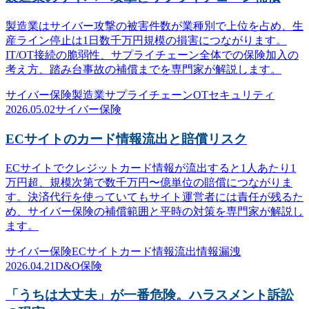
製造業はサイバー攻撃の被害件数が業種別で上位を占め、生
産ライン停止は1日数千万円規模の損害につながります。
IT/OT接続の脆弱性、サプライチェーン全体での保険加入の
考え方、踏み台事故の補償までを専門家が解説します。
サイバー保険
製造業
サプライチェーン
OTセキュリティ
2026.05.02
サイバー保険
ECサイトのカード情報流出と賠償リスク
ECサイトでクレジットカード情報が流出すると1人あたり1
万円超、規模次第で数千万円〜億単位の賠償につながりま
す。決済代行を使っていてもサイト運営者には責任が残るた
め、サイバー保険の補償範囲と平時の対策を専門家が解説し
ます。
サイバー保険
ECサイト
カード情報流出
情報漏洩
2026.04.21
D&O保険
「うちは大丈夫」が一番危険。ハラスメント訴訟