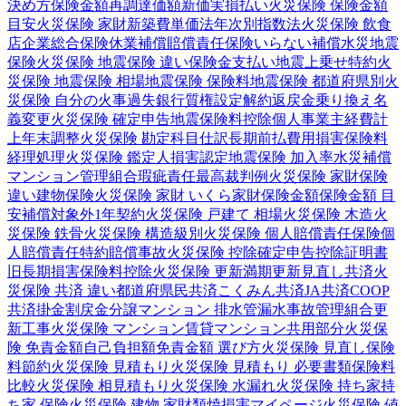
決め方
保険金額
再調達価額
新価実損払い
火災保険 保険金額
目安
火災保険 家財
新築費単価法
年次別指数法
火災保険 飲食
店
企業総合保険
休業補償
賠償責任保険
いらない補償
水災
地震
保険
火災保険 地震保険 違い
保険金支払い
地震上乗せ特約
火
災保険 地震保険 相場
地震保険 保険料
地震保険 都道府県別
火
災保険 自分の火事
過失
銀行
質権設定
解約返戻金
乗り換え
名
義変更
火災保険 確定申告
地震保険料控除
個人事業主
経費計
上
年末調整
火災保険 勘定科目
仕訳
長期前払費用
損害保険料
経理処理
火災保険 鑑定人
損害認定
地震保険 加入率
水災補償
マンション管理組合
瑕疵責任
最高裁判例
火災保険 家財保険
違い
建物保険
火災保険 家財 いくら
家財保険金額
保険金額 目
安
補償対象外
1年契約
火災保険 戸建て 相場
火災保険 木造
火
災保険 鉄骨
火災保険 構造級別
火災保険 個人賠償責任保険
個
人賠償責任特約
賠償事故
火災保険 控除
確定申告
控除証明書
旧長期損害保険料控除
火災保険 更新
満期更新
見直し
共済
火
災保険 共済 違い
都道府県民共済
こくみん共済
JA共済
COOP
共済
掛金
割戻金
分譲
マンション 排水管
漏水事故
管理組合
更
新工事
火災保険 マンション
賃貸マンション
共用部分
火災保
険 免責金額
自己負担額
免責金額 選び方
火災保険 見直し
保険
料節約
火災保険 見積もり
火災保険 見積もり 必要書類
保険料
比較
火災保険 相見積もり
火災保険 水漏れ
火災保険 持ち家
持
ち家 保険
火災保険 建物 家財
類焼損害
マイページ
火災保険 値