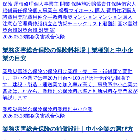
保険 屋根修理
個人事業主 開業 保険
施設賠償責任保険
借家人
賠償責任保険
個人事業主 経費
マイホーム 購入 費用
住宅購入
諸費用
登記費用
仲介手数料
新築マンション
マンション購入
注意点
管理費
修繕積立金
防災
チェックリスト
避難計画
水害対
策
台風対策
台風 対策 家
2026.05.28
業務災害総合保険
業務災害総合保険の保険料相場｜業種別と中小企
業の目安
業務災害総合保険の保険料は業種・売上高・補償額で変動
し、中小企業では年20万円台〜100万円が一般的な相場で
す。建設・製造・運送業で加入率が高く、事務系中小企業の
普及はこれから。業種別の保険料水準と判断材料を専門家が
解説します
業務災害総合保険
保険料
業種別
中小企業
2026.05.28
業務災害総合保険
業務災害総合保険の補償設計｜中小企業の選び方