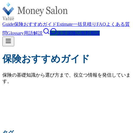
Guide
保険おすすめガイド
Estimate
一括見積り
FAQ
よくある質
問
Glossary
用語解説
火災保険の無料相談
保険おすすめガイド
保険の基礎知識から選び方まで、役立つ情報を発信していま
す。
検索
人気の検索:
火災保険 相場
水災補償
地震保険
家財保険
火災保険 見直し
賃貸 火災保険
タグ