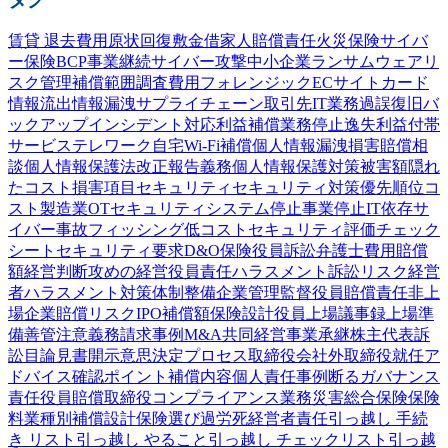
賃貸 退去費用
原状回復
敷金
借家人賠償責任
火災保険
サイバ
ー保険
BCP
事業継続
サイバー攻撃
中小企業
ランサムウェア
リ
スク管理
補償範囲
調査費用
フォレンジック
ECサイト
カード
情報流出
情報漏洩
サプライチェーン
取引先
IT業務過誤
復旧
バ
ックアップ
インシデント対応
利益補償
業務停止
逸失利益
付帯
サービス
テレワーク
自宅Wi-Fi
補償
個人情報漏洩
損害賠償
相
談
個人情報保護法
改正
報告義務
個人情報
保護
対策
被害額
隠れ
たコスト
損害項目
セキュリティ
セキュリティ対策
優先順位
コ
スト
製造業
OTセキュリティ
システム停止
事業停止
IT依存
サ
イバー事故
フィッシング
低コスト
セキュリティ評価
チェック
シート
セキュリティ要求
D&O保険
役員訴訟
弁護士費用
賠償
額
経営判断
攻めの経営
役員責任
ハラスメント
訴訟
リスク
経営
者
ハラスメント対策
体制整備
企業
管理監督
役員賠償責任
非上
場企業
賠償リスク
IPO
補償額
保険設計
役員
上場
議事録
上場準
備
善管注意義務
請求事例
M&A
共同経営
事業承継
株主代表訴
訟
目論見書
開示
意思決定プロセス
取締役会
社外取締役
就任
ア
ドバイス
確認
ポイント
補償内容
個人責任
事例
断る
ガバナンス
責任
役員賠償
取締役
コンプライアンス
業務災害総合保険
保険
料
業種別
補償設計
保険選び
過労死
経営者責任
引っ越し 手続
き リスト
引っ越し やること
引っ越し チェックリスト
引っ越