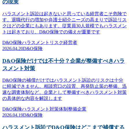
の現実
ハラスメント訴訟は起きないと思っている経営者こそ危険で
す。退職代行の増加や弁護士紹介ニーズの高まりで訴訟リス
クはどの企業にもあります。従業員30人規模でもハラスメン
トは起きており、D&O保険での備えが重要です
D&O保険
ハラスメント
リスク
経営者
2026.04.20
D&O保険
D&O保険だけでは不十分？企業が整備すべきハラ
スメント対策
D&O保険の補償だけではハラスメント訴訟のリスクは十分
に軽減できません。相談窓口の設置、再発防止策の整備、迅
速な調査体制など、企業として整備すべきハラスメント対策
の具体的な内容を解説します
D&O保険
ハラスメント対策
体制整備
企業
2026.04.19
D&O保険
ハラスメント訴訟でD&O保険はどこまで補償する