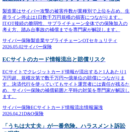
製造業はサイバー攻撃の被害件数が業種別で上位を占め、生
産ライン停止は1日数千万円規模の損害につながります。
IT/OT接続の脆弱性、サプライチェーン全体での保険加入の
考え方、踏み台事故の補償までを専門家が解説します。
サイバー保険
製造業
サプライチェーン
OTセキュリティ
2026.05.02
サイバー保険
ECサイトのカード情報流出と賠償リスク
ECサイトでクレジットカード情報が流出すると1人あたり1
万円超、規模次第で数千万円〜億単位の賠償につながりま
す。決済代行を使っていてもサイト運営者には責任が残るた
め、サイバー保険の補償範囲と平時の対策を専門家が解説し
ます。
サイバー保険
ECサイト
カード情報流出
情報漏洩
2026.04.21
D&O保険
「うちは大丈夫」が一番危険。ハラスメント訴訟