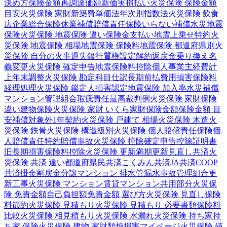
決め方
保険金額
再調達価額
新価実損払い
火災保険 保険金額
目安
火災保険 家財
新築費単価法
年次別指数法
火災保険 飲食
店
企業総合保険
休業補償
賠償責任保険
いらない補償
水災
地震
保険
火災保険 地震保険 違い
保険金支払い
地震上乗せ特約
火
災保険 地震保険 相場
地震保険 保険料
地震保険 都道府県別
火
災保険 自分の火事
過失
銀行
質権設定
解約返戻金
乗り換え
名
義変更
火災保険 確定申告
地震保険料控除
個人事業主
経費計
上
年末調整
火災保険 勘定科目
仕訳
長期前払費用
損害保険料
経理処理
火災保険 鑑定人
損害認定
地震保険 加入率
水災補償
マンション管理組合
瑕疵責任
最高裁判例
火災保険 家財保険
違い
建物保険
火災保険 家財 いくら
家財保険金額
保険金額 目
安
補償対象外
1年契約
火災保険 戸建て 相場
火災保険 木造
火
災保険 鉄骨
火災保険 構造級別
火災保険 個人賠償責任保険
個
人賠償責任特約
賠償事故
火災保険 控除
確定申告
控除証明書
旧長期損害保険料控除
火災保険 更新
満期更新
見直し
共済
火
災保険 共済 違い
都道府県民共済
こくみん共済
JA共済
COOP
共済
掛金
割戻金
分譲
マンション 排水管
漏水事故
管理組合
更
新工事
火災保険 マンション
賃貸マンション
共用部分
火災保
険 免責金額
自己負担額
免責金額 選び方
火災保険 見直し
保険
料節約
火災保険 見積もり
火災保険 見積もり 必要書類
保険料
比較
火災保険 相見積もり
火災保険 水漏れ
火災保険 持ち家
持
ち家 保険
火災保険 建物 家財
類焼損害
マイページ
火災保険 値