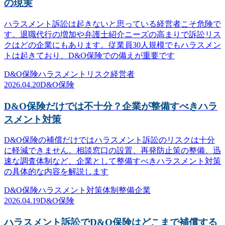
の現実
ハラスメント訴訟は起きないと思っている経営者こそ危険で
す。退職代行の増加や弁護士紹介ニーズの高まりで訴訟リス
クはどの企業にもあります。従業員30人規模でもハラスメン
トは起きており、D&O保険での備えが重要です
D&O保険
ハラスメント
リスク
経営者
2026.04.20
D&O保険
D&O保険だけでは不十分？企業が整備すべきハラ
スメント対策
D&O保険の補償だけではハラスメント訴訟のリスクは十分
に軽減できません。相談窓口の設置、再発防止策の整備、迅
速な調査体制など、企業として整備すべきハラスメント対策
の具体的な内容を解説します
D&O保険
ハラスメント対策
体制整備
企業
2026.04.19
D&O保険
ハラスメント訴訟でD&O保険はどこまで補償する