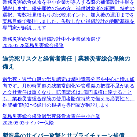
業務災害総合保険を中小企業が導入する際の補償設計手順を
解説します。優先順位の決め方、補償対象者の範囲、特約の
選択、複数社見積もりの比較ポイント、加入後の運用までを
実務目線で整理しました。失敗しない補償設計の判断基準を
専門家が解説します
業務災害総合保険
補償設計
中小企業
保険選び
2026.05.28
業務災害総合保険
過労死リスクと経営者責任｜業務災害総合保険の
備え
過労死・過労自殺の労災認定は精神障害分野を中心に増加傾
向です。月80時間超の残業常態化や管理職の把握不足がある
と会社責任は重くなり、賠償請求は1億円規模に達すること
も。業務災害総合保険の使用者賠償特約で備える必要性と、
推奨補償額3〜5億円の根拠を専門家が解説します
業務災害総合保険
過労死
経営者責任
中小企業
2026.05.03
サイバー保険
製造業のサイバー攻撃とサプライチェーン補償