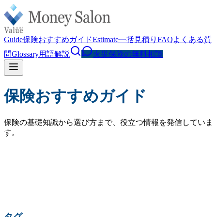
Guide
保険おすすめガイド
Estimate
一括見積り
FAQ
よくある質
問
Glossary
用語解説
火災保険の無料相談
保険おすすめガイド
保険の基礎知識から選び方まで、役立つ情報を発信していま
す。
検索
人気の検索:
火災保険 相場
水災補償
地震保険
家財保険
火災保険 見直し
賃貸 火災保険
タグ