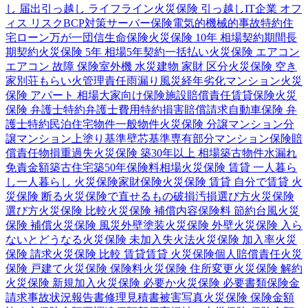
し 届出
引っ越し ライフライン
火災保険 引っ越し
IT企業 オフ
ィス リスク
BCP対策
サーバー保険
電気的機械的事故特約
住
宅ローン
万が一
団信
生命保険
火災保険 10年 相場
契約期間
長
期契約
火災保険 5年 相場
5年契約
一括払い
火災保険 エアコン
エアコン 故障 保険
室外機 水災
建物 家財 区分
火災保険 空き
家
別荘
もらい火
管理責任
雨漏り
風災
経年劣化
マンション
火災
保険 アパート 相場
大家向け保険
施設賠償責任
賃貸保険
火災
保険 弁護士特約
弁護士費用特約
損害賠償請求
自動車保険 弁
護士特約
民泊
住宅物件
一般物件
火災保険 分譲マンション
分
譲マンション
上塗り基準
壁芯基準
専有部分
マンション保険
賠
償責任
物損
重過失
火災保険 築30年以上 相場
築古物件
水漏れ
免責金額
築古住宅
築50年
保険料相場
火災保険 賃貸 一人暮ら
し
一人暮らし 火災保険
家財保険
火災保険 賃貸 自分で
賃貸 火
災保険 断る
火災保険で直せるもの
破損汚損
選び方
火災保険
選び方
火災保険 比較
火災保険 補償内容
保険料 節約
台風
火災
保険 補償
火災保険 風災
外壁塗装
火災保険 外壁
火災保険 入ら
ないとどうなる
火災保険 未加入
失火法
火災保険 加入率
火災
保険 請求
火災保険 比較 賃貸
賃貸 火災保険
個人賠償責任
火災
保険 戸建て
火災保険 保険料
火災保険 住所変更
火災保険 解約
火災保険 新規加入
火災保険 必要か
火災保険 必要書類
保険金
請求
事故状況報告書
修理見積書
被害写真
火災保険 保険金額