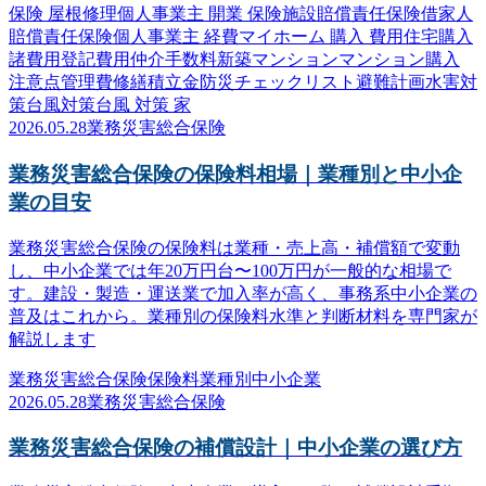
保険 屋根修理
個人事業主 開業 保険
施設賠償責任保険
借家人
賠償責任保険
個人事業主 経費
マイホーム 購入 費用
住宅購入
諸費用
登記費用
仲介手数料
新築マンション
マンション購入
注意点
管理費
修繕積立金
防災
チェックリスト
避難計画
水害対
策
台風対策
台風 対策 家
2026.05.28
業務災害総合保険
業務災害総合保険の保険料相場｜業種別と中小企
業の目安
業務災害総合保険の保険料は業種・売上高・補償額で変動
し、中小企業では年20万円台〜100万円が一般的な相場で
す。建設・製造・運送業で加入率が高く、事務系中小企業の
普及はこれから。業種別の保険料水準と判断材料を専門家が
解説します
業務災害総合保険
保険料
業種別
中小企業
2026.05.28
業務災害総合保険
業務災害総合保険の補償設計｜中小企業の選び方