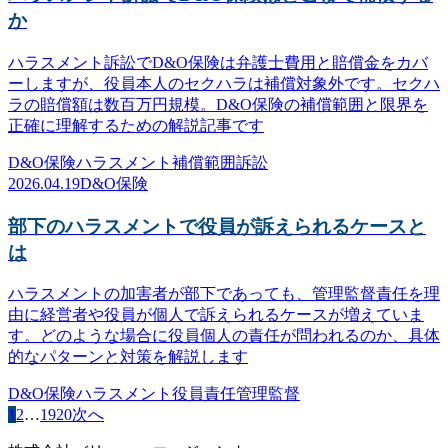
か
ハラスメント訴訟でD&O保険は弁護士費用と賠償金をカバ
ーしますが、役員本人のセクハラは補償対象外です。セクハ
ラの賠償額は数百万円規模。D&O保険の補償範囲と限界を
正確に理解するための解説記事です
D&O保険
ハラスメント
補償範囲
訴訟
2026.04.19
D&O保険
部下のハラスメントで役員が訴えられるケースと
は
ハラスメントの加害者が部下であっても、管理監督責任を理
由に経営者や役員が個人で訴えられるケースが増えていま
す。どのような場合に役員個人の責任が問われるのか、具体
的なパターンと対策を解説します
D&O保険
ハラスメント
役員責任
管理監督
1
2
…
19
20
次へ