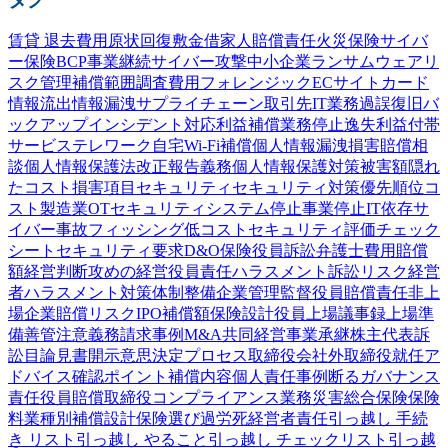
賃貸 退去費用
原状回復
敷金
借家人賠償責任
火災保険
サイバ
ー保険
BCP
事業継続
サイバー攻撃
中小企業
ランサムウェア
リ
スク管理
補償範囲
調査費用
フォレンジック
ECサイト
カード
情報流出
情報漏洩
サプライチェーン
取引先
IT業務過誤
復旧
バ
ックアップ
インシデント対応
利益補償
業務停止
逸失利益
付帯
サービス
テレワーク
自宅Wi-Fi
補償
個人情報漏洩
損害賠償
相
談
個人情報保護法
改正
報告義務
個人情報
保護
対策
被害額
隠れ
たコスト
損害項目
セキュリティ
セキュリティ対策
優先順位
コ
スト
製造業
OTセキュリティ
システム停止
事業停止
IT依存
サ
イバー事故
フィッシング
低コスト
セキュリティ評価
チェック
シート
セキュリティ要求
D&O保険
役員訴訟
弁護士費用
賠償
額
経営判断
攻めの経営
役員責任
ハラスメント
訴訟
リスク
経営
者
ハラスメント対策
体制整備
企業
管理監督
役員賠償責任
非上
場企業
賠償リスク
IPO
補償額
保険設計
役員
上場
議事録
上場準
備
善管注意義務
請求事例
M&A
共同経営
事業承継
株主代表訴
訟
目論見書
開示
意思決定プロセス
取締役会
社外取締役
就任
ア
ドバイス
確認
ポイント
補償内容
個人責任
事例
断る
ガバナンス
責任
役員賠償
取締役
コンプライアンス
業務災害総合保険
保険
料
業種別
補償設計
保険選び
過労死
経営者責任
引っ越し 手続
き リスト
引っ越し やること
引っ越し チェックリスト
引っ越