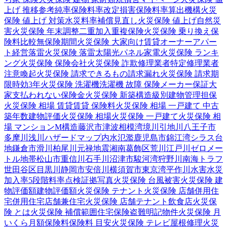
上げ 推移
参考純率
保険料率改定
損害保険料率算出機構
火災
保険 値上げ 対策
水災料率
補償見直し
火災保険 値上げ
自然災
害
火災保険 年末調整
二重加入
重複保険
火災保険 乗り換え
保
険料比較
無保険期間
火災保険 大家向け
賃貸オーナー
アパー
ト経営
落雷
火災保険 落雷
太陽光パネル
家電
火災保険 ランキ
ング
火災保険 保険会社
火災保険 詐欺
修理業者
特定修理業者
注意喚起
火災保険 請求できるもの
請求漏れ
火災保険 請求期
限
時効
3年
火災保険 洗濯機
洗濯機 故障 保険
メーカー保証
大
家
支払われない
保険金
火災保険 新築
構造級別
建物管理
担保
火災保険 相場 賃貸
賃貸 保険料
火災保険 相場 一戸建て 中古
築年数
建物評価
火災保険 相場
火災保険 一戸建て
火災保険 相
場 マンション
M構造
藤沢市
津波
相模湾
境川
引地川
八王子市
多摩川
浅川
ハザードマップ
内水氾濫
鹿児島市
錦江湾
シラス台
地
鎌倉市
滑川
柏尾川
元禄地震
湘南
葛飾区
荒川
江戸川
ゼロメー
トル地帯
松山市
重信川
石手川
沼津市
駿河湾
狩野川
南海トラフ
世田谷区
目黒川
静岡市
安倍川
横須賀市
東京湾
平作川
水害
水災
加入率
5段階料率
点検
証拠写真
火災保険 台風被害
火災保険 建
物評価額
建物評価額
火災保険 テナント
火災保険 店舗併用住
宅
併用住宅
店舗兼住宅
火災保険 店舗
テナント
飲食店
火災保
険 とは
火災保険 補償範囲
住宅保険
盗難
明記物件
火災保険 月
いくら
月額保険料
保険料 目安
火災保険 テレビ
屋根修理
火災