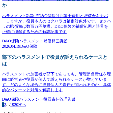
か
ハラスメント訴訟でD&O保険は弁護士費用と賠償金をカバ
ーしますが、役員本人のセクハラは補償対象外です。セクハ
ラの賠償額は数百万円規模。D&O保険の補償範囲と限界を
正確に理解するための解説記事です
D&O保険
ハラスメント
補償範囲
訴訟
2026.04.19
D&O保険
部下のハラスメントで役員が訴えられるケースと
は
ハラスメントの加害者が部下であっても、管理監督責任を理
由に経営者や役員が個人で訴えられるケースが増えていま
す。どのような場合に役員個人の責任が問われるのか、具体
的なパターンと対策を解説します
D&O保険
ハラスメント
役員責任
管理監督
1
2
…
19
20
次へ