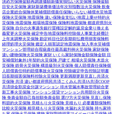
決め方
保険金額
再調達価額
新価実損払い
火災保険 保険金額
目安
火災保険 家財
新築費単価法
年次別指数法
火災保険 飲食
店
企業総合保険
休業補償
賠償責任保険
いらない補償
水災
地震
保険
火災保険 地震保険 違い
保険金支払い
地震上乗せ特約
火
災保険 地震保険 相場
地震保険 保険料
地震保険 都道府県別
火
災保険 自分の火事
過失
銀行
質権設定
解約返戻金
乗り換え
名
義変更
火災保険 確定申告
地震保険料控除
個人事業主
経費計
上
年末調整
火災保険 勘定科目
仕訳
長期前払費用
損害保険料
経理処理
火災保険 鑑定人
損害認定
地震保険 加入率
水災補償
マンション管理組合
瑕疵責任
最高裁判例
火災保険 家財保険
違い
建物保険
火災保険 家財 いくら
家財保険金額
保険金額 目
安
補償対象外
1年契約
火災保険 戸建て 相場
火災保険 木造
火
災保険 鉄骨
火災保険 構造級別
火災保険 個人賠償責任保険
個
人賠償責任特約
賠償事故
火災保険 控除
確定申告
控除証明書
旧長期損害保険料控除
火災保険 更新
満期更新
見直し
共済
火
災保険 共済 違い
都道府県民共済
こくみん共済
JA共済
COOP
共済
掛金
割戻金
分譲
マンション 排水管
漏水事故
管理組合
更
新工事
火災保険 マンション
賃貸マンション
共用部分
火災保
険 免責金額
自己負担額
免責金額 選び方
火災保険 見直し
保険
料節約
火災保険 見積もり
火災保険 見積もり 必要書類
保険料
比較
火災保険 相見積もり
火災保険 水漏れ
火災保険 持ち家
持
ち家 保険
火災保険 建物 家財
類焼損害
マイページ
火災保険 値