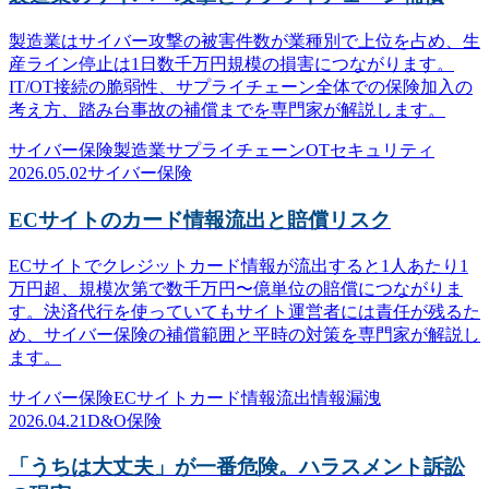
製造業はサイバー攻撃の被害件数が業種別で上位を占め、生
産ライン停止は1日数千万円規模の損害につながります。
IT/OT接続の脆弱性、サプライチェーン全体での保険加入の
考え方、踏み台事故の補償までを専門家が解説します。
サイバー保険
製造業
サプライチェーン
OTセキュリティ
2026.05.02
サイバー保険
ECサイトのカード情報流出と賠償リスク
ECサイトでクレジットカード情報が流出すると1人あたり1
万円超、規模次第で数千万円〜億単位の賠償につながりま
す。決済代行を使っていてもサイト運営者には責任が残るた
め、サイバー保険の補償範囲と平時の対策を専門家が解説し
ます。
サイバー保険
ECサイト
カード情報流出
情報漏洩
2026.04.21
D&O保険
「うちは大丈夫」が一番危険。ハラスメント訴訟