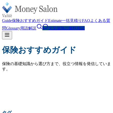
Guide
保険おすすめガイド
Estimate
一括見積り
FAQ
よくある質
問
Glossary
用語解説
火災保険の無料相談
保険おすすめガイド
保険の基礎知識から選び方まで、役立つ情報を発信していま
す。
検索
人気の検索:
火災保険 相場
水災補償
地震保険
家財保険
火災保険 見直し
賃貸 火災保険
タグ