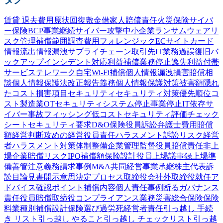
賃貸 退去費用
原状回復
敷金
借家人賠償責任
火災保険
サイバ
ー保険
BCP
事業継続
サイバー攻撃
中小企業
ランサムウェア
リ
スク管理
補償範囲
調査費用
フォレンジック
ECサイト
カード
情報流出
情報漏洩
サプライチェーン
取引先
IT業務過誤
復旧
バ
ックアップ
インシデント対応
利益補償
業務停止
逸失利益
付帯
サービス
テレワーク
自宅Wi-Fi
補償
個人情報漏洩
損害賠償
相
談
個人情報保護法
改正
報告義務
個人情報
保護
対策
被害額
隠れ
たコスト
損害項目
セキュリティ
セキュリティ対策
優先順位
コ
スト
製造業
OTセキュリティ
システム停止
事業停止
IT依存
サ
イバー事故
フィッシング
低コスト
セキュリティ評価
チェック
シート
セキュリティ要求
D&O保険
役員訴訟
弁護士費用
賠償
額
経営判断
攻めの経営
役員責任
ハラスメント
訴訟
リスク
経営
者
ハラスメント対策
体制整備
企業
管理監督
役員賠償責任
非上
場企業
賠償リスク
IPO
補償額
保険設計
役員
上場
議事録
上場準
備
善管注意義務
請求事例
M&A
共同経営
事業承継
株主代表訴
訟
目論見書
開示
意思決定プロセス
取締役会
社外取締役
就任
ア
ドバイス
確認
ポイント
補償内容
個人責任
事例
断る
ガバナンス
責任
役員賠償
取締役
コンプライアンス
業務災害総合保険
保険
料
業種別
補償設計
保険選び
過労死
経営者責任
引っ越し 手続
き リスト
引っ越し やること
引っ越し チェックリスト
引っ越