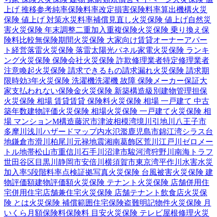
上げ 推移
参考純率
保険料率改定
損害保険料率算出機構
火災
保険 値上げ 対策
水災料率
補償見直し
火災保険 値上げ
自然災
害
火災保険 年末調整
二重加入
重複保険
火災保険 乗り換え
保
険料比較
無保険期間
火災保険 大家向け
賃貸オーナー
アパー
ト経営
落雷
火災保険 落雷
太陽光パネル
家電
火災保険 ランキ
ング
火災保険 保険会社
火災保険 詐欺
修理業者
特定修理業者
注意喚起
火災保険 請求できるもの
請求漏れ
火災保険 請求期
限
時効
3年
火災保険 洗濯機
洗濯機 故障 保険
メーカー保証
大
家
支払われない
保険金
火災保険 新築
構造級別
建物管理
担保
火災保険 相場 賃貸
賃貸 保険料
火災保険 相場 一戸建て 中古
築年数
建物評価
火災保険 相場
火災保険 一戸建て
火災保険 相
場 マンション
M構造
藤沢市
津波
相模湾
境川
引地川
八王子市
多摩川
浅川
ハザードマップ
内水氾濫
鹿児島市
錦江湾
シラス台
地
鎌倉市
滑川
柏尾川
元禄地震
湘南
葛飾区
荒川
江戸川
ゼロメー
トル地帯
松山市
重信川
石手川
沼津市
駿河湾
狩野川
南海トラフ
世田谷区
目黒川
静岡市
安倍川
横須賀市
東京湾
平作川
水害
水災
加入率
5段階料率
点検
証拠写真
火災保険 台風被害
火災保険 建
物評価額
建物評価額
火災保険 テナント
火災保険 店舗併用住
宅
併用住宅
店舗兼住宅
火災保険 店舗
テナント
飲食店
火災保
険 とは
火災保険 補償範囲
住宅保険
盗難
明記物件
火災保険 月
いくら
月額保険料
保険料 目安
火災保険 テレビ
屋根修理
火災