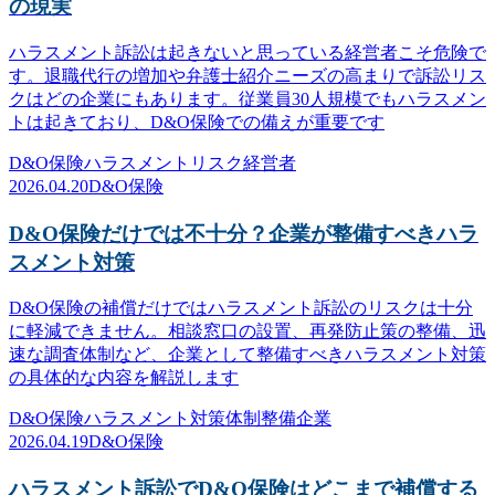
の現実
ハラスメント訴訟は起きないと思っている経営者こそ危険で
す。退職代行の増加や弁護士紹介ニーズの高まりで訴訟リス
クはどの企業にもあります。従業員30人規模でもハラスメン
トは起きており、D&O保険での備えが重要です
D&O保険
ハラスメント
リスク
経営者
2026.04.20
D&O保険
D&O保険だけでは不十分？企業が整備すべきハラ
スメント対策
D&O保険の補償だけではハラスメント訴訟のリスクは十分
に軽減できません。相談窓口の設置、再発防止策の整備、迅
速な調査体制など、企業として整備すべきハラスメント対策
の具体的な内容を解説します
D&O保険
ハラスメント対策
体制整備
企業
2026.04.19
D&O保険
ハラスメント訴訟でD&O保険はどこまで補償する