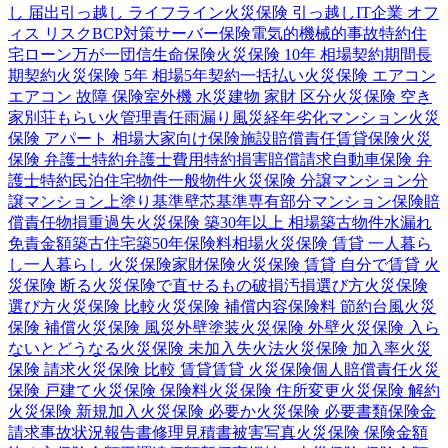
し 届出
引っ越し ライフライン
火災保険 引っ越し
IT企業 オフ
ィス リスク
BCP対策
サーバー保険
電気的機械的事故特約
住
宅ローン
万が一
団信
生命保険
火災保険 10年 相場
契約期間
長
期契約
火災保険 5年 相場
5年契約
一括払い
火災保険 エアコン
エアコン 故障 保険
室外機 水災
建物 家財 区分
火災保険 空き
家
別荘
もらい火
管理責任
雨漏り
風災
経年劣化
マンション
火災
保険 アパート 相場
大家向け保険
施設賠償責任
賃貸保険
火災
保険 弁護士特約
弁護士費用特約
損害賠償請求
自動車保険 弁
護士特約
民泊
住宅物件
一般物件
火災保険 分譲マンション
分
譲マンション
上塗り基準
壁芯基準
専有部分
マンション保険
賠
償責任
物損
重過失
火災保険 築30年以上 相場
築古物件
水漏れ
免責金額
築古住宅
築50年
保険料相場
火災保険 賃貸 一人暮ら
し
一人暮らし 火災保険
家財保険
火災保険 賃貸 自分で
賃貸 火
災保険 断る
火災保険で直せるもの
破損汚損
選び方
火災保険
選び方
火災保険 比較
火災保険 補償内容
保険料 節約
台風
火災
保険 補償
火災保険 風災
外壁塗装
火災保険 外壁
火災保険 入ら
ないとどうなる
火災保険 未加入
失火法
火災保険 加入率
火災
保険 請求
火災保険 比較 賃貸
賃貸 火災保険
個人賠償責任
火災
保険 戸建て
火災保険 保険料
火災保険 住所変更
火災保険 解約
火災保険 新規加入
火災保険 必要か
火災保険 必要書類
保険金
請求
事故状況報告書
修理見積書
被害写真
火災保険 保険金額