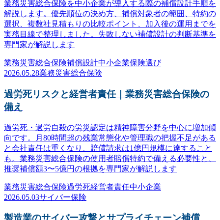
業務災害総合保険を中小企業が導入する際の補償設計手順を
解説します。優先順位の決め方、補償対象者の範囲、特約の
選択、複数社見積もりの比較ポイント、加入後の運用までを
実務目線で整理しました。失敗しない補償設計の判断基準を
専門家が解説します
業務災害総合保険
補償設計
中小企業
保険選び
2026.05.28
業務災害総合保険
過労死リスクと経営者責任｜業務災害総合保険の
備え
過労死・過労自殺の労災認定は精神障害分野を中心に増加傾
向です。月80時間超の残業常態化や管理職の把握不足がある
と会社責任は重くなり、賠償請求は1億円規模に達すること
も。業務災害総合保険の使用者賠償特約で備える必要性と、
推奨補償額3〜5億円の根拠を専門家が解説します
業務災害総合保険
過労死
経営者責任
中小企業
2026.05.03
サイバー保険
製造業のサイバー攻撃とサプライチェーン補償