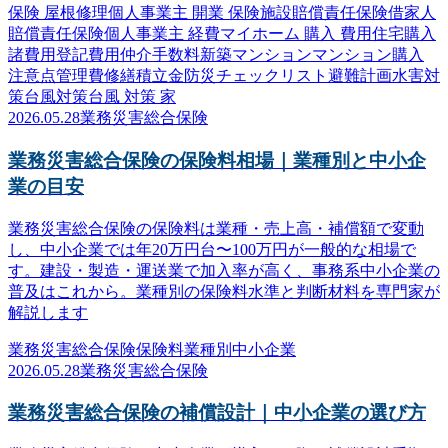
保険 屋根修理
個人事業主 開業 保険
施設賠償責任保険
借家人
賠償責任保険
個人事業主 経費
マイホーム 購入 費用
住宅購入
諸費用
登記費用
仲介手数料
新築マンション
マンション購入
注意点
管理費
修繕積立金
防災
チェックリスト
避難計画
水害対
策
台風対策
台風 対策 家
2026.05.28
業務災害総合保険
業務災害総合保険の保険料相場｜業種別と中小企
業の目安
業務災害総合保険の保険料は業種・売上高・補償額で変動
し、中小企業では年20万円台〜100万円が一般的な相場で
す。建設・製造・運送業で加入率が高く、事務系中小企業の
普及はこれから。業種別の保険料水準と判断材料を専門家が
解説します
業務災害総合保険
保険料
業種別
中小企業
2026.05.28
業務災害総合保険
業務災害総合保険の補償設計｜中小企業の選び方