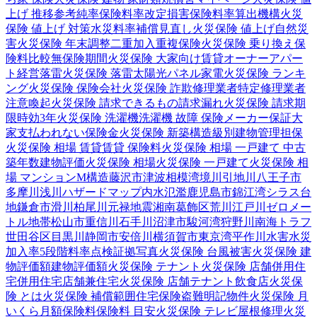
上げ 推移
参考純率
保険料率改定
損害保険料率算出機構
火災
保険 値上げ 対策
水災料率
補償見直し
火災保険 値上げ
自然災
害
火災保険 年末調整
二重加入
重複保険
火災保険 乗り換え
保
険料比較
無保険期間
火災保険 大家向け
賃貸オーナー
アパー
ト経営
落雷
火災保険 落雷
太陽光パネル
家電
火災保険 ランキ
ング
火災保険 保険会社
火災保険 詐欺
修理業者
特定修理業者
注意喚起
火災保険 請求できるもの
請求漏れ
火災保険 請求期
限
時効
3年
火災保険 洗濯機
洗濯機 故障 保険
メーカー保証
大
家
支払われない
保険金
火災保険 新築
構造級別
建物管理
担保
火災保険 相場 賃貸
賃貸 保険料
火災保険 相場 一戸建て 中古
築年数
建物評価
火災保険 相場
火災保険 一戸建て
火災保険 相
場 マンション
M構造
藤沢市
津波
相模湾
境川
引地川
八王子市
多摩川
浅川
ハザードマップ
内水氾濫
鹿児島市
錦江湾
シラス台
地
鎌倉市
滑川
柏尾川
元禄地震
湘南
葛飾区
荒川
江戸川
ゼロメー
トル地帯
松山市
重信川
石手川
沼津市
駿河湾
狩野川
南海トラフ
世田谷区
目黒川
静岡市
安倍川
横須賀市
東京湾
平作川
水害
水災
加入率
5段階料率
点検
証拠写真
火災保険 台風被害
火災保険 建
物評価額
建物評価額
火災保険 テナント
火災保険 店舗併用住
宅
併用住宅
店舗兼住宅
火災保険 店舗
テナント
飲食店
火災保
険 とは
火災保険 補償範囲
住宅保険
盗難
明記物件
火災保険 月
いくら
月額保険料
保険料 目安
火災保険 テレビ
屋根修理
火災