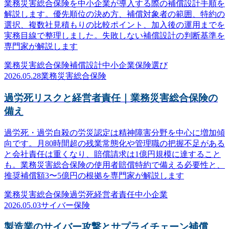
業務災害総合保険を中小企業が導入する際の補償設計手順を
解説します。優先順位の決め方、補償対象者の範囲、特約の
選択、複数社見積もりの比較ポイント、加入後の運用までを
実務目線で整理しました。失敗しない補償設計の判断基準を
専門家が解説します
業務災害総合保険
補償設計
中小企業
保険選び
2026.05.28
業務災害総合保険
過労死リスクと経営者責任｜業務災害総合保険の
備え
過労死・過労自殺の労災認定は精神障害分野を中心に増加傾
向です。月80時間超の残業常態化や管理職の把握不足がある
と会社責任は重くなり、賠償請求は1億円規模に達すること
も。業務災害総合保険の使用者賠償特約で備える必要性と、
推奨補償額3〜5億円の根拠を専門家が解説します
業務災害総合保険
過労死
経営者責任
中小企業
2026.05.03
サイバー保険
製造業のサイバー攻撃とサプライチェーン補償