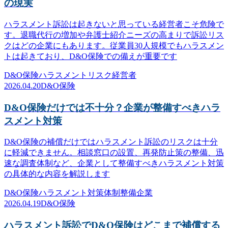
の現実
ハラスメント訴訟は起きないと思っている経営者こそ危険で
す。退職代行の増加や弁護士紹介ニーズの高まりで訴訟リス
クはどの企業にもあります。従業員30人規模でもハラスメン
トは起きており、D&O保険での備えが重要です
D&O保険
ハラスメント
リスク
経営者
2026.04.20
D&O保険
D&O保険だけでは不十分？企業が整備すべきハラ
スメント対策
D&O保険の補償だけではハラスメント訴訟のリスクは十分
に軽減できません。相談窓口の設置、再発防止策の整備、迅
速な調査体制など、企業として整備すべきハラスメント対策
の具体的な内容を解説します
D&O保険
ハラスメント対策
体制整備
企業
2026.04.19
D&O保険
ハラスメント訴訟でD&O保険はどこまで補償する