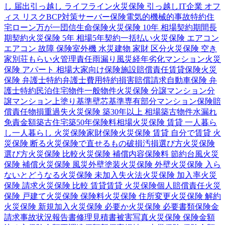
し 届出
引っ越し ライフライン
火災保険 引っ越し
IT企業 オフ
ィス リスク
BCP対策
サーバー保険
電気的機械的事故特約
住
宅ローン
万が一
団信
生命保険
火災保険 10年 相場
契約期間
長
期契約
火災保険 5年 相場
5年契約
一括払い
火災保険 エアコン
エアコン 故障 保険
室外機 水災
建物 家財 区分
火災保険 空き
家
別荘
もらい火
管理責任
雨漏り
風災
経年劣化
マンション
火災
保険 アパート 相場
大家向け保険
施設賠償責任
賃貸保険
火災
保険 弁護士特約
弁護士費用特約
損害賠償請求
自動車保険 弁
護士特約
民泊
住宅物件
一般物件
火災保険 分譲マンション
分
譲マンション
上塗り基準
壁芯基準
専有部分
マンション保険
賠
償責任
物損
重過失
火災保険 築30年以上 相場
築古物件
水漏れ
免責金額
築古住宅
築50年
保険料相場
火災保険 賃貸 一人暮ら
し
一人暮らし 火災保険
家財保険
火災保険 賃貸 自分で
賃貸 火
災保険 断る
火災保険で直せるもの
破損汚損
選び方
火災保険
選び方
火災保険 比較
火災保険 補償内容
保険料 節約
台風
火災
保険 補償
火災保険 風災
外壁塗装
火災保険 外壁
火災保険 入ら
ないとどうなる
火災保険 未加入
失火法
火災保険 加入率
火災
保険 請求
火災保険 比較 賃貸
賃貸 火災保険
個人賠償責任
火災
保険 戸建て
火災保険 保険料
火災保険 住所変更
火災保険 解約
火災保険 新規加入
火災保険 必要か
火災保険 必要書類
保険金
請求
事故状況報告書
修理見積書
被害写真
火災保険 保険金額