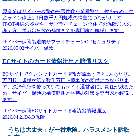
製造業はサイバー攻撃の被害件数が業種別で上位を占め、生
産ライン停止は1日数千万円規模の損害につながります。
IT/OT接続の脆弱性、サプライチェーン全体での保険加入の
考え方、踏み台事故の補償までを専門家が解説します。
サイバー保険
製造業
サプライチェーン
OTセキュリティ
2026.05.02
サイバー保険
ECサイトのカード情報流出と賠償リスク
ECサイトでクレジットカード情報が流出すると1人あたり1
万円超、規模次第で数千万円〜億単位の賠償につながりま
す。決済代行を使っていてもサイト運営者には責任が残るた
め、サイバー保険の補償範囲と平時の対策を専門家が解説し
ます。
サイバー保険
ECサイト
カード情報流出
情報漏洩
2026.04.21
D&O保険
「うちは大丈夫」が一番危険。ハラスメント訴訟