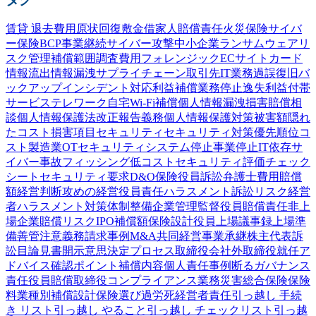
賃貸 退去費用
原状回復
敷金
借家人賠償責任
火災保険
サイバ
ー保険
BCP
事業継続
サイバー攻撃
中小企業
ランサムウェア
リ
スク管理
補償範囲
調査費用
フォレンジック
ECサイト
カード
情報流出
情報漏洩
サプライチェーン
取引先
IT業務過誤
復旧
バ
ックアップ
インシデント対応
利益補償
業務停止
逸失利益
付帯
サービス
テレワーク
自宅Wi-Fi
補償
個人情報漏洩
損害賠償
相
談
個人情報保護法
改正
報告義務
個人情報
保護
対策
被害額
隠れ
たコスト
損害項目
セキュリティ
セキュリティ対策
優先順位
コ
スト
製造業
OTセキュリティ
システム停止
事業停止
IT依存
サ
イバー事故
フィッシング
低コスト
セキュリティ評価
チェック
シート
セキュリティ要求
D&O保険
役員訴訟
弁護士費用
賠償
額
経営判断
攻めの経営
役員責任
ハラスメント
訴訟
リスク
経営
者
ハラスメント対策
体制整備
企業
管理監督
役員賠償責任
非上
場企業
賠償リスク
IPO
補償額
保険設計
役員
上場
議事録
上場準
備
善管注意義務
請求事例
M&A
共同経営
事業承継
株主代表訴
訟
目論見書
開示
意思決定プロセス
取締役会
社外取締役
就任
ア
ドバイス
確認
ポイント
補償内容
個人責任
事例
断る
ガバナンス
責任
役員賠償
取締役
コンプライアンス
業務災害総合保険
保険
料
業種別
補償設計
保険選び
過労死
経営者責任
引っ越し 手続
き リスト
引っ越し やること
引っ越し チェックリスト
引っ越