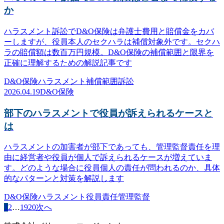
か
ハラスメント訴訟でD&O保険は弁護士費用と賠償金をカバ
ーしますが、役員本人のセクハラは補償対象外です。セクハ
ラの賠償額は数百万円規模。D&O保険の補償範囲と限界を
正確に理解するための解説記事です
D&O保険
ハラスメント
補償範囲
訴訟
2026.04.19
D&O保険
部下のハラスメントで役員が訴えられるケースと
は
ハラスメントの加害者が部下であっても、管理監督責任を理
由に経営者や役員が個人で訴えられるケースが増えていま
す。どのような場合に役員個人の責任が問われるのか、具体
的なパターンと対策を解説します
D&O保険
ハラスメント
役員責任
管理監督
1
2
…
19
20
次へ