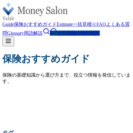
Guide
保険おすすめガイド
Estimate
一括見積り
FAQ
よくある質
問
Glossary
用語解説
火災保険の無料相談
保険おすすめガイド
保険の基礎知識から選び方まで、役立つ情報を発信していま
す。
検索
人気の検索:
火災保険 相場
水災補償
地震保険
家財保険
火災保険 見直し
賃貸 火災保険
タグ