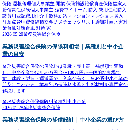
保険 屋根修理
個人事業主 開業 保険
施設賠償責任保険
借家人
賠償責任保険
個人事業主 経費
マイホーム 購入 費用
住宅購入
諸費用
登記費用
仲介手数料
新築マンション
マンション購入
注意点
管理費
修繕積立金
防災
チェックリスト
避難計画
水害対
策
台風対策
台風 対策 家
2026.05.28
業務災害総合保険
業務災害総合保険の保険料相場｜業種別と中小企
業の目安
業務災害総合保険の保険料は業種・売上高・補償額で変動
し、中小企業では年20万円台〜100万円が一般的な相場で
す。建設・製造・運送業で加入率が高く、事務系中小企業の
普及はこれから。業種別の保険料水準と判断材料を専門家が
解説します
業務災害総合保険
保険料
業種別
中小企業
2026.05.28
業務災害総合保険
業務災害総合保険の補償設計｜中小企業の選び方