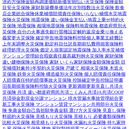
決め方
保険金額
再調達価額
新価実損払い
火災保険 保険金額
目安
火災保険 家財
新築費単価法
年次別指数法
火災保険 飲食
店
企業総合保険
休業補償
賠償責任保険
いらない補償
水災
地震
保険
火災保険 地震保険 違い
保険金支払い
地震上乗せ特約
火
災保険 地震保険 相場
地震保険 保険料
地震保険 都道府県別
火
災保険 自分の火事
過失
銀行
質権設定
解約返戻金
乗り換え
名
義変更
火災保険 確定申告
地震保険料控除
個人事業主
経費計
上
年末調整
火災保険 勘定科目
仕訳
長期前払費用
損害保険料
経理処理
火災保険 鑑定人
損害認定
地震保険 加入率
水災補償
マンション管理組合
瑕疵責任
最高裁判例
火災保険 家財保険
違い
建物保険
火災保険 家財 いくら
家財保険金額
保険金額 目
安
補償対象外
1年契約
火災保険 戸建て 相場
火災保険 木造
火
災保険 鉄骨
火災保険 構造級別
火災保険 個人賠償責任保険
個
人賠償責任特約
賠償事故
火災保険 控除
確定申告
控除証明書
旧長期損害保険料控除
火災保険 更新
満期更新
見直し
共済
火
災保険 共済 違い
都道府県民共済
こくみん共済
JA共済
COOP
共済
掛金
割戻金
分譲
マンション 排水管
漏水事故
管理組合
更
新工事
火災保険 マンション
賃貸マンション
共用部分
火災保
険 免責金額
自己負担額
免責金額 選び方
火災保険 見直し
保険
料節約
火災保険 見積もり
火災保険 見積もり 必要書類
保険料
比較
火災保険 相見積もり
火災保険 水漏れ
火災保険 持ち家
持
ち家 保険
火災保険 建物 家財
類焼損害
マイページ
火災保険 値