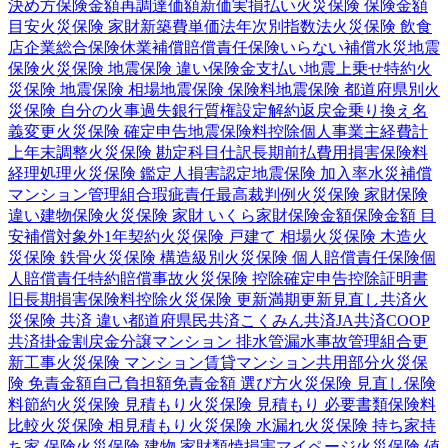
決め方
保険金額
再調達価額
新価実損払い
火災保険 保険金額
目安
火災保険 家財
新築費単価法
年次別指数法
火災保険 飲食
店
企業総合保険
休業補償
賠償責任保険
いらない補償
水災
地震
保険
火災保険 地震保険 違い
保険金支払い
地震上乗せ特約
火
災保険 地震保険 相場
地震保険 保険料
地震保険 都道府県別
火
災保険 自分の火事
過失
銀行
質権設定
解約返戻金
乗り換え
名
義変更
火災保険 確定申告
地震保険料控除
個人事業主
経費計
上
年末調整
火災保険 勘定科目
仕訳
長期前払費用
損害保険料
経理処理
火災保険 鑑定人
損害認定
地震保険 加入率
水災補償
マンション管理組合
瑕疵責任
最高裁判例
火災保険 家財保険
違い
建物保険
火災保険 家財 いくら
家財保険金額
保険金額 目
安
補償対象外
1年契約
火災保険 戸建て 相場
火災保険 木造
火
災保険 鉄骨
火災保険 構造級別
火災保険 個人賠償責任保険
個
人賠償責任特約
賠償事故
火災保険 控除
確定申告
控除証明書
旧長期損害保険料控除
火災保険 更新
満期更新
見直し
共済
火
災保険 共済 違い
都道府県民共済
こくみん共済
JA共済
COOP
共済
掛金
割戻金
分譲
マンション 排水管
漏水事故
管理組合
更
新工事
火災保険 マンション
賃貸マンション
共用部分
火災保
険 免責金額
自己負担額
免責金額 選び方
火災保険 見直し
保険
料節約
火災保険 見積もり
火災保険 見積もり 必要書類
保険料
比較
火災保険 相見積もり
火災保険 水漏れ
火災保険 持ち家
持
ち家 保険
火災保険 建物 家財
類焼損害
マイページ
火災保険 値