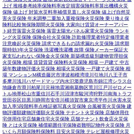
上げ 推移
参考純率
保険料率改定
損害保険料率算出機構
火災
保険 値上げ 対策
水災料率
補償見直し
火災保険 値上げ
自然災
害
火災保険 年末調整
二重加入
重複保険
火災保険 乗り換え
保
険料比較
無保険期間
火災保険 大家向け
賃貸オーナー
アパー
ト経営
落雷
火災保険 落雷
太陽光パネル
家電
火災保険 ランキ
ング
火災保険 保険会社
火災保険 詐欺
修理業者
特定修理業者
注意喚起
火災保険 請求できるもの
請求漏れ
火災保険 請求期
限
時効
3年
火災保険 洗濯機
洗濯機 故障 保険
メーカー保証
大
家
支払われない
保険金
火災保険 新築
構造級別
建物管理
担保
火災保険 相場 賃貸
賃貸 保険料
火災保険 相場 一戸建て 中古
築年数
建物評価
火災保険 相場
火災保険 一戸建て
火災保険 相
場 マンション
M構造
藤沢市
津波
相模湾
境川
引地川
八王子市
多摩川
浅川
ハザードマップ
内水氾濫
鹿児島市
錦江湾
シラス台
地
鎌倉市
滑川
柏尾川
元禄地震
湘南
葛飾区
荒川
江戸川
ゼロメー
トル地帯
松山市
重信川
石手川
沼津市
駿河湾
狩野川
南海トラフ
世田谷区
目黒川
静岡市
安倍川
横須賀市
東京湾
平作川
水害
水災
加入率
5段階料率
点検
証拠写真
火災保険 台風被害
火災保険 建
物評価額
建物評価額
火災保険 テナント
火災保険 店舗併用住
宅
併用住宅
店舗兼住宅
火災保険 店舗
テナント
飲食店
火災保
険 とは
火災保険 補償範囲
住宅保険
盗難
明記物件
火災保険 月
いくら
月額保険料
保険料 目安
火災保険 テレビ
屋根修理
火災