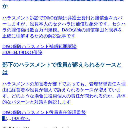
か
ハラスメント訴訟でD&O保険は弁護士費用と賠償金をカバ
ーしますが、役員本人のセクハラは補償対象外です。セクハ
ラの賠償額は数百万円規模。D&O保険の補償範囲と限界を
正確に理解するための解説記事です
D&O保険
ハラスメント
補償範囲
訴訟
2026.04.19
D&O保険
部下のハラスメントで役員が訴えられるケースと
は
ハラスメントの加害者が部下であっても、管理監督責任を理
由に経営者や役員が個人で訴えられるケースが増えていま
す。どのような場合に役員個人の責任が問われるのか、具体
的なパターンと対策を解説します
D&O保険
ハラスメント
役員責任
管理監督
1
2
…
19
20
次へ