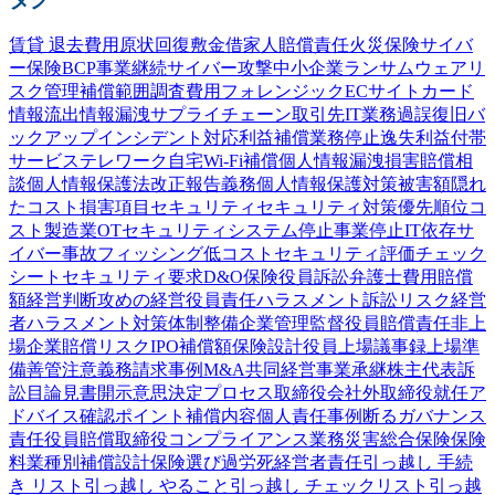
賃貸 退去費用
原状回復
敷金
借家人賠償責任
火災保険
サイバ
ー保険
BCP
事業継続
サイバー攻撃
中小企業
ランサムウェア
リ
スク管理
補償範囲
調査費用
フォレンジック
ECサイト
カード
情報流出
情報漏洩
サプライチェーン
取引先
IT業務過誤
復旧
バ
ックアップ
インシデント対応
利益補償
業務停止
逸失利益
付帯
サービス
テレワーク
自宅Wi-Fi
補償
個人情報漏洩
損害賠償
相
談
個人情報保護法
改正
報告義務
個人情報
保護
対策
被害額
隠れ
たコスト
損害項目
セキュリティ
セキュリティ対策
優先順位
コ
スト
製造業
OTセキュリティ
システム停止
事業停止
IT依存
サ
イバー事故
フィッシング
低コスト
セキュリティ評価
チェック
シート
セキュリティ要求
D&O保険
役員訴訟
弁護士費用
賠償
額
経営判断
攻めの経営
役員責任
ハラスメント
訴訟
リスク
経営
者
ハラスメント対策
体制整備
企業
管理監督
役員賠償責任
非上
場企業
賠償リスク
IPO
補償額
保険設計
役員
上場
議事録
上場準
備
善管注意義務
請求事例
M&A
共同経営
事業承継
株主代表訴
訟
目論見書
開示
意思決定プロセス
取締役会
社外取締役
就任
ア
ドバイス
確認
ポイント
補償内容
個人責任
事例
断る
ガバナンス
責任
役員賠償
取締役
コンプライアンス
業務災害総合保険
保険
料
業種別
補償設計
保険選び
過労死
経営者責任
引っ越し 手続
き リスト
引っ越し やること
引っ越し チェックリスト
引っ越