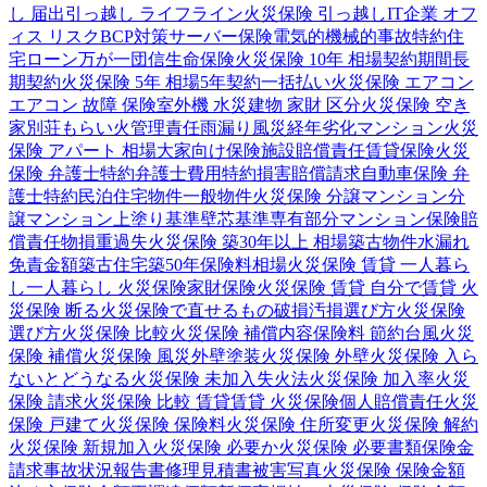
し 届出
引っ越し ライフライン
火災保険 引っ越し
IT企業 オフ
ィス リスク
BCP対策
サーバー保険
電気的機械的事故特約
住
宅ローン
万が一
団信
生命保険
火災保険 10年 相場
契約期間
長
期契約
火災保険 5年 相場
5年契約
一括払い
火災保険 エアコン
エアコン 故障 保険
室外機 水災
建物 家財 区分
火災保険 空き
家
別荘
もらい火
管理責任
雨漏り
風災
経年劣化
マンション
火災
保険 アパート 相場
大家向け保険
施設賠償責任
賃貸保険
火災
保険 弁護士特約
弁護士費用特約
損害賠償請求
自動車保険 弁
護士特約
民泊
住宅物件
一般物件
火災保険 分譲マンション
分
譲マンション
上塗り基準
壁芯基準
専有部分
マンション保険
賠
償責任
物損
重過失
火災保険 築30年以上 相場
築古物件
水漏れ
免責金額
築古住宅
築50年
保険料相場
火災保険 賃貸 一人暮ら
し
一人暮らし 火災保険
家財保険
火災保険 賃貸 自分で
賃貸 火
災保険 断る
火災保険で直せるもの
破損汚損
選び方
火災保険
選び方
火災保険 比較
火災保険 補償内容
保険料 節約
台風
火災
保険 補償
火災保険 風災
外壁塗装
火災保険 外壁
火災保険 入ら
ないとどうなる
火災保険 未加入
失火法
火災保険 加入率
火災
保険 請求
火災保険 比較 賃貸
賃貸 火災保険
個人賠償責任
火災
保険 戸建て
火災保険 保険料
火災保険 住所変更
火災保険 解約
火災保険 新規加入
火災保険 必要か
火災保険 必要書類
保険金
請求
事故状況報告書
修理見積書
被害写真
火災保険 保険金額