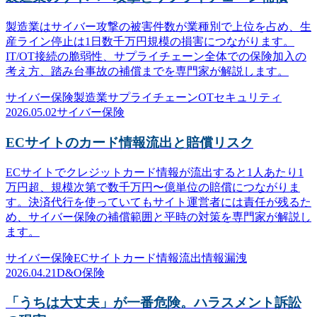
製造業はサイバー攻撃の被害件数が業種別で上位を占め、生
産ライン停止は1日数千万円規模の損害につながります。
IT/OT接続の脆弱性、サプライチェーン全体での保険加入の
考え方、踏み台事故の補償までを専門家が解説します。
サイバー保険
製造業
サプライチェーン
OTセキュリティ
2026.05.02
サイバー保険
ECサイトのカード情報流出と賠償リスク
ECサイトでクレジットカード情報が流出すると1人あたり1
万円超、規模次第で数千万円〜億単位の賠償につながりま
す。決済代行を使っていてもサイト運営者には責任が残るた
め、サイバー保険の補償範囲と平時の対策を専門家が解説し
ます。
サイバー保険
ECサイト
カード情報流出
情報漏洩
2026.04.21
D&O保険
「うちは大丈夫」が一番危険。ハラスメント訴訟