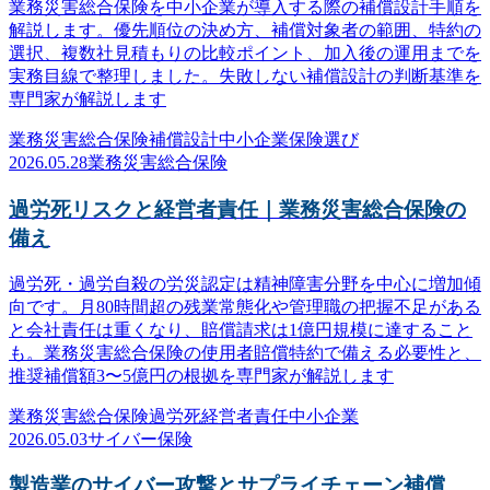
業務災害総合保険を中小企業が導入する際の補償設計手順を
解説します。優先順位の決め方、補償対象者の範囲、特約の
選択、複数社見積もりの比較ポイント、加入後の運用までを
実務目線で整理しました。失敗しない補償設計の判断基準を
専門家が解説します
業務災害総合保険
補償設計
中小企業
保険選び
2026.05.28
業務災害総合保険
過労死リスクと経営者責任｜業務災害総合保険の
備え
過労死・過労自殺の労災認定は精神障害分野を中心に増加傾
向です。月80時間超の残業常態化や管理職の把握不足がある
と会社責任は重くなり、賠償請求は1億円規模に達すること
も。業務災害総合保険の使用者賠償特約で備える必要性と、
推奨補償額3〜5億円の根拠を専門家が解説します
業務災害総合保険
過労死
経営者責任
中小企業
2026.05.03
サイバー保険
製造業のサイバー攻撃とサプライチェーン補償