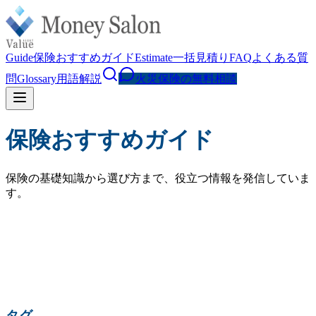
Guide
保険おすすめガイド
Estimate
一括見積り
FAQ
よくある質
問
Glossary
用語解説
火災保険の無料相談
保険おすすめガイド
保険の基礎知識から選び方まで、役立つ情報を発信していま
す。
検索
人気の検索:
火災保険 相場
水災補償
地震保険
家財保険
火災保険 見直し
賃貸 火災保険
タグ