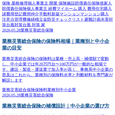
保険 屋根修理
個人事業主 開業 保険
施設賠償責任保険
借家人
賠償責任保険
個人事業主 経費
マイホーム 購入 費用
住宅購入
諸費用
登記費用
仲介手数料
新築マンション
マンション購入
注意点
管理費
修繕積立金
防災
チェックリスト
避難計画
水害対
策
台風対策
台風 対策 家
2026.05.28
業務災害総合保険
業務災害総合保険の保険料相場｜業種別と中小企
業の目安
業務災害総合保険の保険料は業種・売上高・補償額で変動
し、中小企業では年20万円台〜100万円が一般的な相場で
す。建設・製造・運送業で加入率が高く、事務系中小企業の
普及はこれから。業種別の保険料水準と判断材料を専門家が
解説します
業務災害総合保険
保険料
業種別
中小企業
2026.05.28
業務災害総合保険
業務災害総合保険の補償設計｜中小企業の選び方