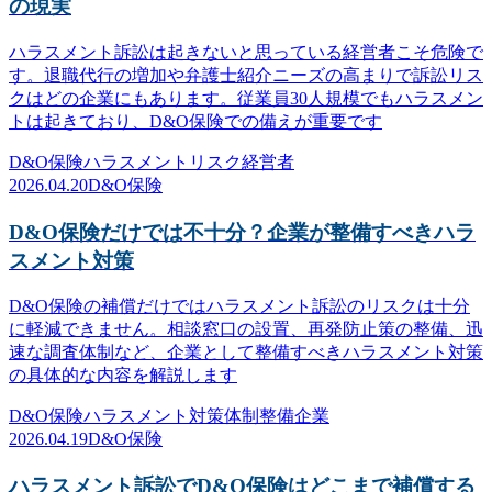
の現実
ハラスメント訴訟は起きないと思っている経営者こそ危険で
す。退職代行の増加や弁護士紹介ニーズの高まりで訴訟リス
クはどの企業にもあります。従業員30人規模でもハラスメン
トは起きており、D&O保険での備えが重要です
D&O保険
ハラスメント
リスク
経営者
2026.04.20
D&O保険
D&O保険だけでは不十分？企業が整備すべきハラ
スメント対策
D&O保険の補償だけではハラスメント訴訟のリスクは十分
に軽減できません。相談窓口の設置、再発防止策の整備、迅
速な調査体制など、企業として整備すべきハラスメント対策
の具体的な内容を解説します
D&O保険
ハラスメント対策
体制整備
企業
2026.04.19
D&O保険
ハラスメント訴訟でD&O保険はどこまで補償する