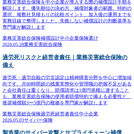
業務災害総合保険を中小企業が導入する際の補償設計手順を
解説します。優先順位の決め方、補償対象者の範囲、特約の
選択、複数社見積もりの比較ポイント、加入後の運用までを
実務目線で整理しました。失敗しない補償設計の判断基準を
専門家が解説します
業務災害総合保険
補償設計
中小企業
保険選び
2026.05.28
業務災害総合保険
過労死リスクと経営者責任｜業務災害総合保険の
備え
過労死・過労自殺の労災認定は精神障害分野を中心に増加傾
向です。月80時間超の残業常態化や管理職の把握不足がある
と会社責任は重くなり、賠償請求は1億円規模に達すること
も。業務災害総合保険の使用者賠償特約で備える必要性と、
推奨補償額3〜5億円の根拠を専門家が解説します
業務災害総合保険
過労死
経営者責任
中小企業
2026.05.03
サイバー保険
製造業のサイバー攻撃とサプライチェーン補償