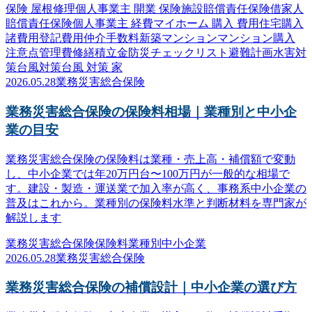
保険 屋根修理
個人事業主 開業 保険
施設賠償責任保険
借家人
賠償責任保険
個人事業主 経費
マイホーム 購入 費用
住宅購入
諸費用
登記費用
仲介手数料
新築マンション
マンション購入
注意点
管理費
修繕積立金
防災
チェックリスト
避難計画
水害対
策
台風対策
台風 対策 家
2026.05.28
業務災害総合保険
業務災害総合保険の保険料相場｜業種別と中小企
業の目安
業務災害総合保険の保険料は業種・売上高・補償額で変動
し、中小企業では年20万円台〜100万円が一般的な相場で
す。建設・製造・運送業で加入率が高く、事務系中小企業の
普及はこれから。業種別の保険料水準と判断材料を専門家が
解説します
業務災害総合保険
保険料
業種別
中小企業
2026.05.28
業務災害総合保険
業務災害総合保険の補償設計｜中小企業の選び方