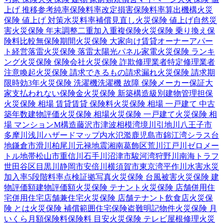
上げ 推移
参考純率
保険料率改定
損害保険料率算出機構
火災
保険 値上げ 対策
水災料率
補償見直し
火災保険 値上げ
自然災
害
火災保険 年末調整
二重加入
重複保険
火災保険 乗り換え
保
険料比較
無保険期間
火災保険 大家向け
賃貸オーナー
アパー
ト経営
落雷
火災保険 落雷
太陽光パネル
家電
火災保険 ランキ
ング
火災保険 保険会社
火災保険 詐欺
修理業者
特定修理業者
注意喚起
火災保険 請求できるもの
請求漏れ
火災保険 請求期
限
時効
3年
火災保険 洗濯機
洗濯機 故障 保険
メーカー保証
大
家
支払われない
保険金
火災保険 新築
構造級別
建物管理
担保
火災保険 相場 賃貸
賃貸 保険料
火災保険 相場 一戸建て 中古
築年数
建物評価
火災保険 相場
火災保険 一戸建て
火災保険 相
場 マンション
M構造
藤沢市
津波
相模湾
境川
引地川
八王子市
多摩川
浅川
ハザードマップ
内水氾濫
鹿児島市
錦江湾
シラス台
地
鎌倉市
滑川
柏尾川
元禄地震
湘南
葛飾区
荒川
江戸川
ゼロメー
トル地帯
松山市
重信川
石手川
沼津市
駿河湾
狩野川
南海トラフ
世田谷区
目黒川
静岡市
安倍川
横須賀市
東京湾
平作川
水害
水災
加入率
5段階料率
点検
証拠写真
火災保険 台風被害
火災保険 建
物評価額
建物評価額
火災保険 テナント
火災保険 店舗併用住
宅
併用住宅
店舗兼住宅
火災保険 店舗
テナント
飲食店
火災保
険 とは
火災保険 補償範囲
住宅保険
盗難
明記物件
火災保険 月
いくら
月額保険料
保険料 目安
火災保険 テレビ
屋根修理
火災