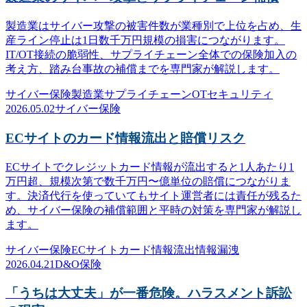
製造業はサイバー攻撃の被害件数が業種別で上位を占め、生
産ライン停止は1日数千万円規模の損害につながります。
IT/OT接続の脆弱性、サプライチェーン全体での保険加入の
考え方、踏み台事故の補償までを専門家が解説します。
サイバー保険
製造業
サプライチェーン
OTセキュリティ
2026.05.02
サイバー保険
ECサイトのカード情報流出と賠償リスク
ECサイトでクレジットカード情報が流出すると1人あたり1
万円超、規模次第で数千万円〜億単位の賠償につながりま
す。決済代行を使っていてもサイト運営者には責任が残るた
め、サイバー保険の補償範囲と平時の対策を専門家が解説し
ます。
サイバー保険
ECサイト
カード情報流出
情報漏洩
2026.04.21
D&O保険
「うちは大丈夫」が一番危険。ハラスメント訴訟