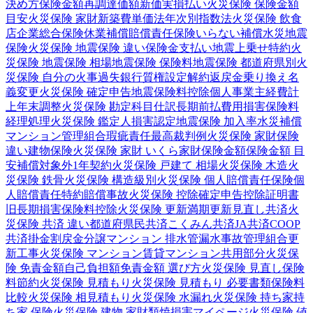
決め方
保険金額
再調達価額
新価実損払い
火災保険 保険金額
目安
火災保険 家財
新築費単価法
年次別指数法
火災保険 飲食
店
企業総合保険
休業補償
賠償責任保険
いらない補償
水災
地震
保険
火災保険 地震保険 違い
保険金支払い
地震上乗せ特約
火
災保険 地震保険 相場
地震保険 保険料
地震保険 都道府県別
火
災保険 自分の火事
過失
銀行
質権設定
解約返戻金
乗り換え
名
義変更
火災保険 確定申告
地震保険料控除
個人事業主
経費計
上
年末調整
火災保険 勘定科目
仕訳
長期前払費用
損害保険料
経理処理
火災保険 鑑定人
損害認定
地震保険 加入率
水災補償
マンション管理組合
瑕疵責任
最高裁判例
火災保険 家財保険
違い
建物保険
火災保険 家財 いくら
家財保険金額
保険金額 目
安
補償対象外
1年契約
火災保険 戸建て 相場
火災保険 木造
火
災保険 鉄骨
火災保険 構造級別
火災保険 個人賠償責任保険
個
人賠償責任特約
賠償事故
火災保険 控除
確定申告
控除証明書
旧長期損害保険料控除
火災保険 更新
満期更新
見直し
共済
火
災保険 共済 違い
都道府県民共済
こくみん共済
JA共済
COOP
共済
掛金
割戻金
分譲
マンション 排水管
漏水事故
管理組合
更
新工事
火災保険 マンション
賃貸マンション
共用部分
火災保
険 免責金額
自己負担額
免責金額 選び方
火災保険 見直し
保険
料節約
火災保険 見積もり
火災保険 見積もり 必要書類
保険料
比較
火災保険 相見積もり
火災保険 水漏れ
火災保険 持ち家
持
ち家 保険
火災保険 建物 家財
類焼損害
マイページ
火災保険 値