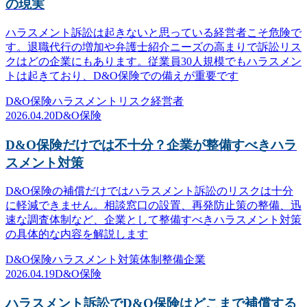
の現実
ハラスメント訴訟は起きないと思っている経営者こそ危険で
す。退職代行の増加や弁護士紹介ニーズの高まりで訴訟リス
クはどの企業にもあります。従業員30人規模でもハラスメン
トは起きており、D&O保険での備えが重要です
D&O保険
ハラスメント
リスク
経営者
2026.04.20
D&O保険
D&O保険だけでは不十分？企業が整備すべきハラ
スメント対策
D&O保険の補償だけではハラスメント訴訟のリスクは十分
に軽減できません。相談窓口の設置、再発防止策の整備、迅
速な調査体制など、企業として整備すべきハラスメント対策
の具体的な内容を解説します
D&O保険
ハラスメント対策
体制整備
企業
2026.04.19
D&O保険
ハラスメント訴訟でD&O保険はどこまで補償する