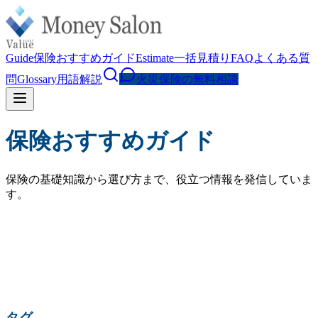
Guide
保険おすすめガイド
Estimate
一括見積り
FAQ
よくある質
問
Glossary
用語解説
火災保険の無料相談
保険おすすめガイド
保険の基礎知識から選び方まで、役立つ情報を発信していま
す。
検索
人気の検索:
火災保険 相場
水災補償
地震保険
家財保険
火災保険 見直し
賃貸 火災保険
タグ