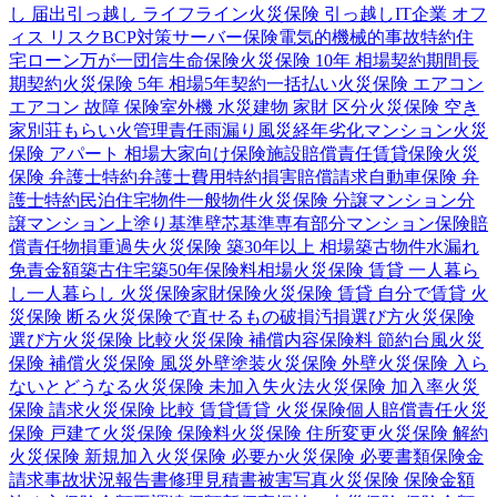
し 届出
引っ越し ライフライン
火災保険 引っ越し
IT企業 オフ
ィス リスク
BCP対策
サーバー保険
電気的機械的事故特約
住
宅ローン
万が一
団信
生命保険
火災保険 10年 相場
契約期間
長
期契約
火災保険 5年 相場
5年契約
一括払い
火災保険 エアコン
エアコン 故障 保険
室外機 水災
建物 家財 区分
火災保険 空き
家
別荘
もらい火
管理責任
雨漏り
風災
経年劣化
マンション
火災
保険 アパート 相場
大家向け保険
施設賠償責任
賃貸保険
火災
保険 弁護士特約
弁護士費用特約
損害賠償請求
自動車保険 弁
護士特約
民泊
住宅物件
一般物件
火災保険 分譲マンション
分
譲マンション
上塗り基準
壁芯基準
専有部分
マンション保険
賠
償責任
物損
重過失
火災保険 築30年以上 相場
築古物件
水漏れ
免責金額
築古住宅
築50年
保険料相場
火災保険 賃貸 一人暮ら
し
一人暮らし 火災保険
家財保険
火災保険 賃貸 自分で
賃貸 火
災保険 断る
火災保険で直せるもの
破損汚損
選び方
火災保険
選び方
火災保険 比較
火災保険 補償内容
保険料 節約
台風
火災
保険 補償
火災保険 風災
外壁塗装
火災保険 外壁
火災保険 入ら
ないとどうなる
火災保険 未加入
失火法
火災保険 加入率
火災
保険 請求
火災保険 比較 賃貸
賃貸 火災保険
個人賠償責任
火災
保険 戸建て
火災保険 保険料
火災保険 住所変更
火災保険 解約
火災保険 新規加入
火災保険 必要か
火災保険 必要書類
保険金
請求
事故状況報告書
修理見積書
被害写真
火災保険 保険金額