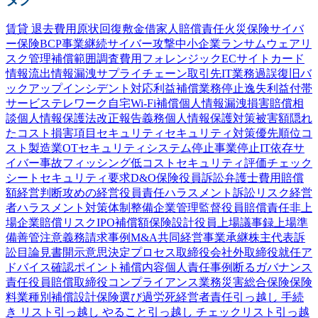
賃貸 退去費用
原状回復
敷金
借家人賠償責任
火災保険
サイバ
ー保険
BCP
事業継続
サイバー攻撃
中小企業
ランサムウェア
リ
スク管理
補償範囲
調査費用
フォレンジック
ECサイト
カード
情報流出
情報漏洩
サプライチェーン
取引先
IT業務過誤
復旧
バ
ックアップ
インシデント対応
利益補償
業務停止
逸失利益
付帯
サービス
テレワーク
自宅Wi-Fi
補償
個人情報漏洩
損害賠償
相
談
個人情報保護法
改正
報告義務
個人情報
保護
対策
被害額
隠れ
たコスト
損害項目
セキュリティ
セキュリティ対策
優先順位
コ
スト
製造業
OTセキュリティ
システム停止
事業停止
IT依存
サ
イバー事故
フィッシング
低コスト
セキュリティ評価
チェック
シート
セキュリティ要求
D&O保険
役員訴訟
弁護士費用
賠償
額
経営判断
攻めの経営
役員責任
ハラスメント
訴訟
リスク
経営
者
ハラスメント対策
体制整備
企業
管理監督
役員賠償責任
非上
場企業
賠償リスク
IPO
補償額
保険設計
役員
上場
議事録
上場準
備
善管注意義務
請求事例
M&A
共同経営
事業承継
株主代表訴
訟
目論見書
開示
意思決定プロセス
取締役会
社外取締役
就任
ア
ドバイス
確認
ポイント
補償内容
個人責任
事例
断る
ガバナンス
責任
役員賠償
取締役
コンプライアンス
業務災害総合保険
保険
料
業種別
補償設計
保険選び
過労死
経営者責任
引っ越し 手続
き リスト
引っ越し やること
引っ越し チェックリスト
引っ越