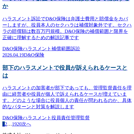
か
ハラスメント訴訟でD&O保険は弁護士費用と賠償金をカバ
ーしますが、役員本人のセクハラは補償対象外です。セクハ
ラの賠償額は数百万円規模。D&O保険の補償範囲と限界を
正確に理解するための解説記事です
D&O保険
ハラスメント
補償範囲
訴訟
2026.04.19
D&O保険
部下のハラスメントで役員が訴えられるケースと
は
ハラスメントの加害者が部下であっても、管理監督責任を理
由に経営者や役員が個人で訴えられるケースが増えていま
す。どのような場合に役員個人の責任が問われるのか、具体
的なパターンと対策を解説します
D&O保険
ハラスメント
役員責任
管理監督
1
2
…
19
20
次へ