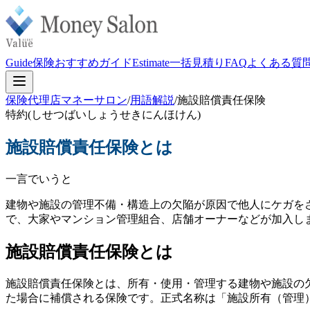
Guide
保険おすすめガイド
Estimate
一括見積り
FAQ
よくある質
保険代理店マネーサロン
/
用語解説
/
施設賠償責任保険
特約
(
しせつばいしょうせきにんほけん
)
施設賠償責任保険
とは
一言でいうと
建物や施設の管理不備・構造上の欠陥が原因で他人にケガを
で、大家やマンション管理組合、店舗オーナーなどが加入し
施設賠償責任保険とは
施設賠償責任保険とは、所有・使用・管理する建物や施設の
た場合に補償される保険です。正式名称は「施設所有（管理