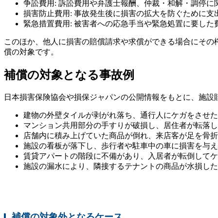
争訟費用: 訴訟費用や弁護士報酬、仲裁・和解・調停に
損害防止費用: 事故発生後に損害の拡大を防ぐために支
緊急措置費用: 被害者への応急手当や緊急処置に要した
このほか、他人に損害の賠償請求や求償ができる場合にその
償の対象です。
補償の対象となる事故例
日本損害保険協会や損保ジャパンの公開情報をもとに、施設
建物の外壁タイルが剥がれ落ち、通行人にケガをさせた
マンション共用部分の手すりが破損し、居住者が転落し
店舗内に積み上げていた商品が倒れ、来店客が足を骨折
施設の看板が落下し、歩行者や駐車中の車に損害を与え
賃貸アパートの階段に不備があり、入居者が転倒してケ
施設の漏水により、隣接するテナントの商品が水損した
補償の対象外となるケース