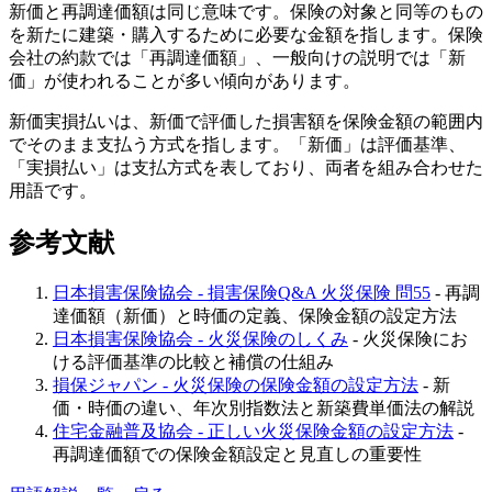
新価と再調達価額は同じ意味です。保険の対象と同等のもの
を新たに建築・購入するために必要な金額を指します。保険
会社の約款では「再調達価額」、一般向けの説明では「新
価」が使われることが多い傾向があります。
新価実損払いは、新価で評価した損害額を保険金額の範囲内
でそのまま支払う方式を指します。「新価」は評価基準、
「実損払い」は支払方式を表しており、両者を組み合わせた
用語です。
参考文献
日本損害保険協会 - 損害保険Q&A 火災保険 問55
- 再調
達価額（新価）と時価の定義、保険金額の設定方法
日本損害保険協会 - 火災保険のしくみ
- 火災保険にお
ける評価基準の比較と補償の仕組み
損保ジャパン - 火災保険の保険金額の設定方法
- 新
価・時価の違い、年次別指数法と新築費単価法の解説
住宅金融普及協会 - 正しい火災保険金額の設定方法
-
再調達価額での保険金額設定と見直しの重要性