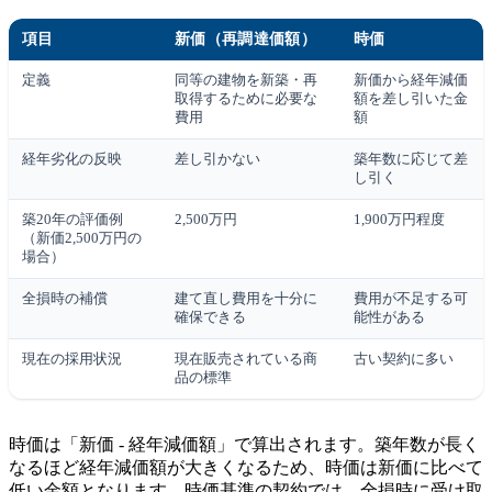
項目
新価（再調達価額）
時価
定義
同等の建物を新築・再
新価から経年減価
取得するために必要な
額を差し引いた金
費用
額
経年劣化の反映
差し引かない
築年数に応じて差
し引く
築20年の評価例
2,500万円
1,900万円程度
（新価2,500万円の
場合）
全損時の補償
建て直し費用を十分に
費用が不足する可
確保できる
能性がある
現在の採用状況
現在販売されている商
古い契約に多い
品の標準
時価は「新価 - 経年減価額」で算出されます。築年数が長く
なるほど経年減価額が大きくなるため、時価は新価に比べて
低い金額となります。時価基準の契約では、全損時に受け取