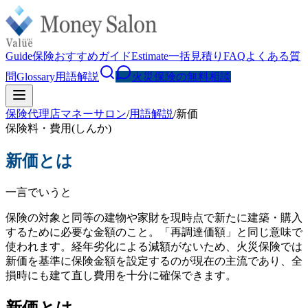
Guide
保険おすすめガイド
Estimate
一括見積り
FAQ
よくある質
問
Glossary
用語解説
火災保険の無料相談
保険代理店マネーサロン
/
用語解説
/
新価
保険料・費用
(
しんか
)
新価
とは
一言でいうと
保険の対象と同等の建物や家財を現時点で新たに建築・購入
するために必要な金額のこと。「再調達価額」と同じ意味で
使われます。経年劣化による減額がないため、火災保険では
新価を基準に保険金額を設定するのが現在の主流であり、全
損時にも建て直し費用を十分に確保できます。
新価とは