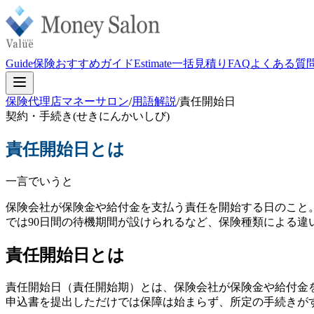
Guide
保険おすすめガイド
Estimate
一括見積り
FAQ
よくある質
保険代理店マネーサロン
/
用語解説
/
責任開始日
契約・手続き
(
せきにんかいしび
)
責任開始日
とは
一言でいうと
保険会社が保険金や給付金を支払う責任を開始する日のこと
では90日間の待機期間が設けられるなど、保険種類による違
責任開始日とは
責任開始日（責任開始期）とは、保険会社が保険金や給付金
申込書を提出しただけでは保障は始まらず、所定の手続きが