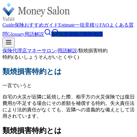
Guide
保険おすすめガイド
Estimate
一括見積り
FAQ
よくある質
問
Glossary
用語解説
火災保険の無料相談
保険代理店マネーサロン
/
用語解説
/
類焼損害特約
特約
(
るいしょうそんがいとくやく
)
類焼損害特約
とは
一言でいうと
自宅の火災が近隣に延焼した際、相手方の火災保険では復旧
費用が不足する場合にその差額を補償する特約。失火責任法
により法的責任がなくても、近隣への道義的な備えとして活
用されています。
類焼損害特約とは