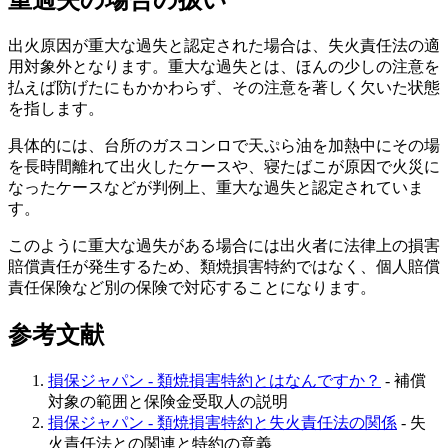
出火原因が重大な過失と認定された場合は、失火責任法の適
用対象外となります。重大な過失とは、ほんの少しの注意を
払えば防げたにもかかわらず、その注意を著しく欠いた状態
を指します。
具体的には、台所のガスコンロで天ぷら油を加熱中にその場
を長時間離れて出火したケースや、寝たばこが原因で火災に
なったケースなどが判例上、重大な過失と認定されていま
す。
このように重大な過失がある場合には出火者に法律上の損害
賠償責任が発生するため、類焼損害特約ではなく、個人賠償
責任保険など別の保険で対応することになります。
参考文献
損保ジャパン - 類焼損害特約とはなんですか？
- 補償
対象の範囲と保険金受取人の説明
損保ジャパン - 類焼損害特約と失火責任法の関係
- 失
火責任法との関連と特約の意義