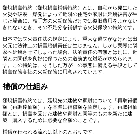
類焼損害特約（類焼損害補償特約）とは、自宅から発生した
火災や破裂・爆発によって近隣の住宅や家財に延焼被害が生
じた場合に、相手方の火災保険だけでは復旧費用をまかない
きれないとき、その不足分を補償する火災保険の特約です。
日本では失火責任法の規定により、重大な過失がなければ出
火元に法律上の損害賠償責任は生じません。しかし実際に隣
家へ延焼させてしまった場合、法的責任の有無とは別に、近
隣との関係を良好に保つための道義的な対応が求められま
す。この特約は、そうした万が一の事態に備える手段として
損害保険各社の火災保険に用意されています。
補償の仕組み
類焼損害特約では、延焼先の建物や家財について「再取得価
額（再調達価額）」を基準に補償額を算定します。再取得価
額とは、損害を受けた建物や家財と同等のものを新たに建
築・購入するために必要な金額のことです。
補償が行われる流れは以下のとおりです。