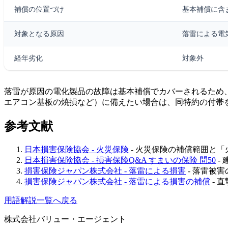
補償の位置づけ
基本補償に含
対象となる原因
落雷による電
経年劣化
対象外
落雷が原因の電化製品の故障は基本補償でカバーされるため
エアコン基板の焼損など）に備えたい場合は、同特約の付帯
参考文献
日本損害保険協会 - 火災保険
- 火災保険の補償範囲と
日本損害保険協会 - 損害保険Q&A すまいの保険 問50
-
損害保険ジャパン株式会社 - 落雷による損害
- 落雷被
損害保険ジャパン株式会社 - 落雷による損害の補償
- 
用語解説一覧へ戻る
株式会社バリュー・エージェント