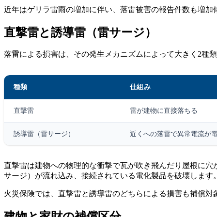
近年はゲリラ雷雨の増加に伴い、落雷被害の報告件数も増加
直撃雷と誘導雷（雷サージ）
落雷による損害は、その発生メカニズムによって大きく2種
種類
仕組み
直撃雷
雷が建物に直接落ちる
誘導雷（雷サージ）
近くへの落雷で異常電流が
直撃雷は建物への物理的な衝撃で瓦が吹き飛んだり屋根に穴
サージ）が流れ込み、接続されている電化製品を破壊します
火災保険では、直撃雷と誘導雷のどちらによる損害も補償対
建物と家財の補償区分