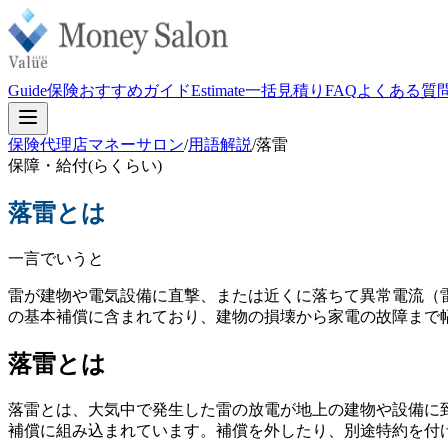
Guide
保険おすすめガイド
Estimate
一括見積り
FAQ
よくある質
保険代理店マネーサロン
/
用語解説
/
落雷
保障・給付
(
らくらい
)
落雷
とは
一言でいうと
雷が建物や電気設備に直撃、または近くに落ちて異常電流（
の基本補償に含まれており、建物の損壊から家電の故障まで
落雷とは
落雷とは、大気中で発生した雷の放電が地上の建物や設備に
補償に組み込まれています。補償を外したり、別途特約を付