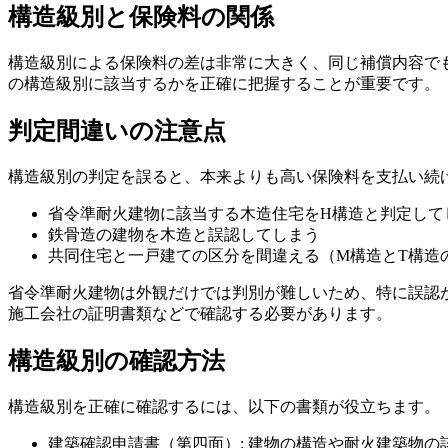
構造級別と保険料の関係
構造級別による保険料の差は非常に大きく、同じ補償内容で
の構造級別に該当するかを正確に把握することが重要です。
判定間違いの注意点
構造級別の判定を誤ると、本来よりも高い保険料を支払い続
省令準耐火建物に該当する木造住宅をH構造と判定して
鉄骨造の建物を木造と誤認してしまう
共同住宅と一戸建ての区分を間違える（M構造とT構造
省令準耐火建物は外観だけでは判別が難しいため、特に誤認
施工会社の証明書類などで確認する必要があります。
構造級別の確認方法
構造級別を正確に確認するには、以下の書類が役立ちます。
建築確認申請書（第四面）: 建物の構造や耐火建築物の