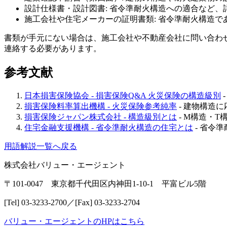
設計仕様書・設計図書: 省令準耐火構造への適合など、
施工会社や住宅メーカーの証明書類: 省令準耐火構造で
書類が手元にない場合は、施工会社や不動産会社に問い合わ
連絡する必要があります。
参考文献
日本損害保険協会 - 損害保険Q&A 火災保険の構造級別
損害保険料率算出機構 - 火災保険参考純率
- 建物構造
損害保険ジャパン株式会社 - 構造級別とは
- M構造・
住宅金融支援機構 - 省令準耐火構造の住宅とは
- 省令
用語解説一覧へ戻る
株式会社バリュー・エージェント
〒101-0047 東京都千代田区内神田1-10-1 平富ビル5階
[Tel] 03-3233-2700／[Fax] 03-3233-2704
バリュー・エージェントのHPはこちら