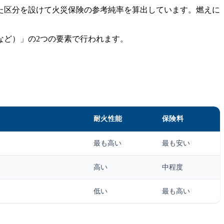
た区分を設けて火災保険の参考純率を算出しています。燃えに
など）」の2つの要素で行われます。
耐火性能
保険料
最も高い
最も安い
高い
中程度
低い
最も高い