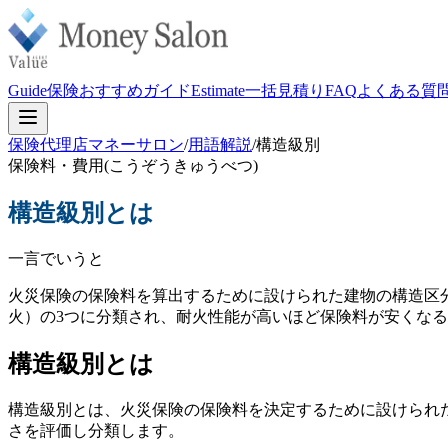
Guide
保険おすすめガイド
Estimate
一括見積り
FAQ
よくある質
保険代理店マネーサロン
/
用語解説
/
構造級別
保険料・費用
(
こうぞうきゅうべつ
)
構造級別
とは
一言でいうと
火災保険の保険料を算出するために設けられた建物の構造区
火）の3つに分類され、耐火性能が高いほど保険料が安くな
構造級別とは
構造級別とは、火災保険の保険料を決定するために設けられ
さを評価し分類します。