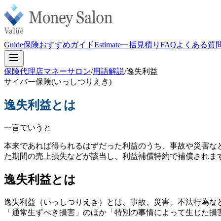
Guide
保険おすすめガイド
Estimate
一括見積り
FAQ
よくある質
保険代理店マネーサロン
/
用語解説
/
逸失利益
サイバー保険
(
いっしつりえき
)
逸失利益
とは
一言でいうと
本来であれば得られるはずだった利益のうち、事故や災害な
た期間の売上損失などが該当し、利益補償特約で補償されま
逸失利益とは
逸失利益（いっしつりえき）とは、事故、災害、不法行為など
「通常生ずべき損害」のほか「特別の事情によって生じた損