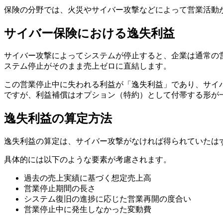
保険の分野では、火災やサイバー攻撃などによって営業活動
サイバー保険における逸失利益
サイバー攻撃によってシステムが停止すると、企業は通常の営
ステム停止がそのまま売上ゼロに直結します。
この営業停止中に失われる利益が「逸失利益」であり、サイ
ですが、利益補償はオプション（特約）として付帯する形が
逸失利益の算定方法
逸失利益の算定は、サイバー攻撃がなければ得られていたは
具体的には以下のような要素が考慮されます。
過去の売上実績に基づく想定売上高
営業停止期間の長さ
システム復旧の進捗に応じた営業再開の度合い
営業停止中に発生しなかった変動費