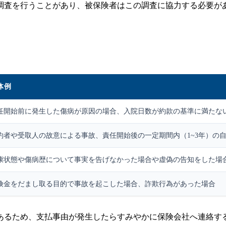
調査を行うことがあり、被保険者はこの調査に協力する必要が
。
体例
任開始前に発生した傷病が原因の場合、入院日数が約款の基準に満たな
約者や受取人の故意による事故、責任開始後の一定期間内（1~3年）の
康状態や傷病歴について事実を告げなかった場合や虚偽の告知をした場
険金をだまし取る目的で事故を起こした場合、詐欺行為があった場合
があるため、支払事由が発生したらすみやかに保険会社へ連絡す