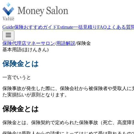
Guide
保険おすすめガイド
Estimate
一括見積り
FAQ
よくある質
保険代理店マネーサロン
/
用語解説
/
保険金
基本用語
(
ほけんきん
)
保険金
とは
一言でいうと
保険事故が発生した際に、保険会社から被保険者や受取人に
た実損払いが原則となります。
保険金とは
保険金とは、保険契約で定められた保険事故（死亡、高度障
保険金は受取人からの請求によってはじめて受け取れるもの