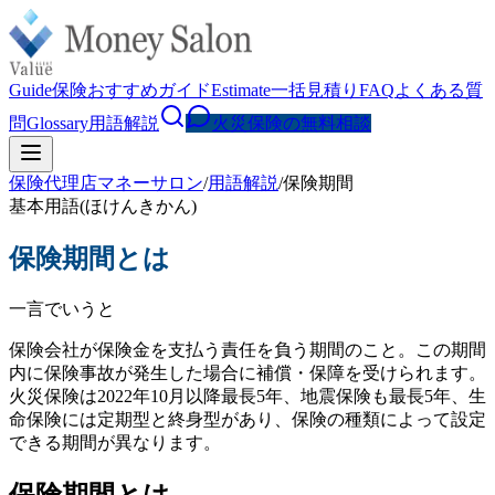
Guide
保険おすすめガイド
Estimate
一括見積り
FAQ
よくある質
問
Glossary
用語解説
火災保険の無料相談
保険代理店マネーサロン
/
用語解説
/
保険期間
基本用語
(
ほけんきかん
)
保険期間
とは
一言でいうと
保険会社が保険金を支払う責任を負う期間のこと。この期間
内に保険事故が発生した場合に補償・保障を受けられます。
火災保険は2022年10月以降最長5年、地震保険も最長5年、生
命保険には定期型と終身型があり、保険の種類によって設定
できる期間が異なります。
保険期間とは