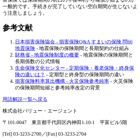
一般的です。手続きが完了していない空白期間が生じないよ
う注意しましょう。
参考文献
日本損害保険協会 - 損害保険Q&A すまいの保険 問66
地震保険
- 地震保険の保険期間と長期契約の仕組み
財務省 - 地震保険制度の概要
- 地震保険の保険期間と
長期係数の公式情報
生命保険文化センター - 定期保険・養老保険・終身保
険の違いは？
- 定期型と終身型の保険期間の違い
損害保険料率算出機構 - 火災保険参考純率
- 火災保険
の保険期間短縮と参考純率改定の背景
用語解説一覧へ戻る
株式会社バリュー・エージェント
〒101-0047 東京都千代田区内神田1-10-1 平富ビル5階
[Tel] 03-3233-2700／[Fax] 03-3233-2704