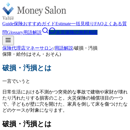
Guide
保険おすすめガイド
Estimate
一括見積り
FAQ
よくある質
問
Glossary
用語解説
火災保険の無料相談
保険代理店マネーサロン
/
用語解説
/
破損・汚損
保障・給付
(
はそん・おそん
)
破損・汚損
とは
一言でいうと
日常生活における不測かつ突発的な事故で建物や家財が壊れ
たり汚れたりする損害のこと。火災保険の補償項目の一つ
で、子どもが壁に穴を開けた、家具を倒して床を傷つけたな
どのケースが対象になります。
破損・汚損とは