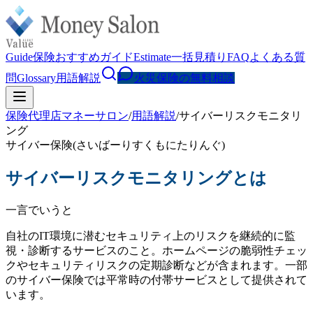
Guide
保険おすすめガイド
Estimate
一括見積り
FAQ
よくある質
問
Glossary
用語解説
火災保険の無料相談
保険代理店マネーサロン
/
用語解説
/
サイバーリスクモニタリ
ング
サイバー保険
(
さいばーりすくもにたりんぐ
)
サイバーリスクモニタリング
とは
一言でいうと
自社のIT環境に潜むセキュリティ上のリスクを継続的に監
視・診断するサービスのこと。ホームページの脆弱性チェッ
クやセキュリティリスクの定期診断などが含まれます。一部
のサイバー保険では平常時の付帯サービスとして提供されて
います。