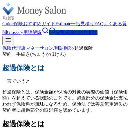
Guide
保険おすすめガイド
Estimate
一括見積り
FAQ
よくある質
問
Glossary
用語解説
火災保険の無料相談
保険代理店マネーサロン
/
用語解説
/
超過保険
契約・手続き
(
ちょうかほけん
)
超過保険
とは
一言でいうと
超過保険とは、保険金額が保険の対象の実際の価値（保険価
額）を超えている状態のことです。超過部分の保険金は支払
われず保険料が無駄になるため、保険法では善意無重過失の
契約者に超過部分の取消権を認めています。
超過保険とは