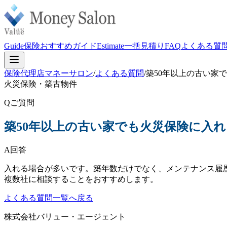
Guide
保険おすすめガイド
Estimate
一括見積り
FAQ
よくある質
保険代理店マネーサロン
/
よくある質問
/
築50年以上の古い家
火災保険・築古物件
Q
ご質問
築50年以上の古い家でも火災保険に入
A
回答
入れる場合が多いです。築年数だけでなく、メンテナンス履
複数社に相談することをおすすめします。
よくある質問一覧へ戻る
株式会社バリュー・エージェント