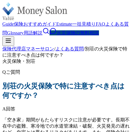
Guide
保険おすすめガイド
Estimate
一括見積り
FAQ
よくある質
問
Glossary
用語解説
火災保険の無料相談
保険代理店マネーサロン
/
よくある質問
/
別荘の火災保険で特
に注意すべき点は何ですか？
火災保険・別荘
Q
ご質問
別荘の火災保険で特に注意すべき点は
何ですか？
A
回答
「空き家」期間がもたらすリスクに注意が必要です。長期不
在中の盗難、寒冷地での水道管凍結・破裂、火災発見の遅れ